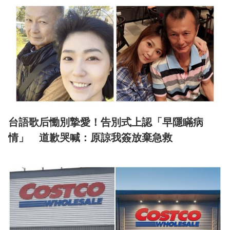
台語歌后慟別摯愛！告別式上認「早隱瞞病
情」 道歉哭喊：原諒我簽放棄急救