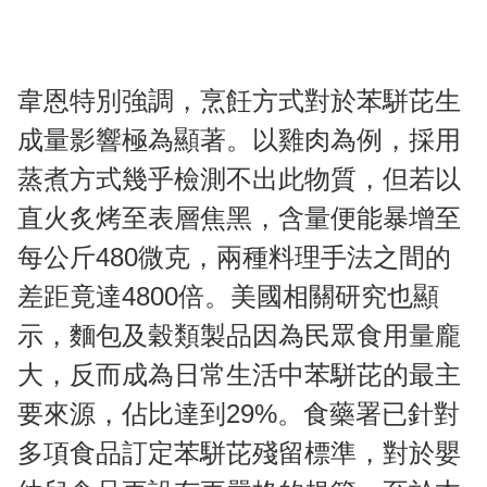
韋恩特別強調，烹飪方式對於苯駢芘生
成量影響極為顯著。以雞肉為例，採用
蒸煮方式幾乎檢測不出此物質，但若以
直火炙烤至表層焦黑，含量便能暴增至
每公斤480微克，兩種料理手法之間的
差距竟達4800倍。美國相關研究也顯
示，麵包及穀類製品因為民眾食用量龐
大，反而成為日常生活中苯駢芘的最主
要來源，佔比達到29%。食藥署已針對
多項食品訂定苯駢芘殘留標準，對於嬰