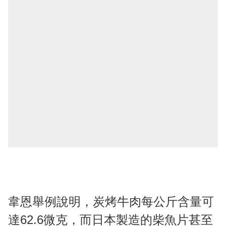
韋恩舉例說明，炭烤牛肉每公斤含量可
達62.6微克，而日本製造的柴魚片甚至