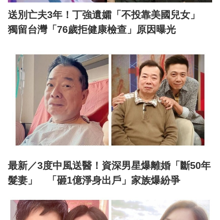
送別亡夫3年！丁強遺孀「不投靠美國兒女」
獨留台灣「76歲拒健康檢查」原因曝光
最新／3度中風送醫！資深男星爆離婚「斷50年
髮妻」 「砸1億淨身出戶」家族爆紛爭