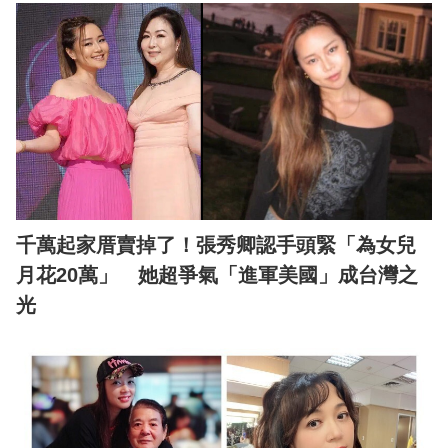
千萬起家厝賣掉了！張秀卿認手頭緊「為女兒
月花20萬」 她超爭氣「進軍美國」成台灣之
光