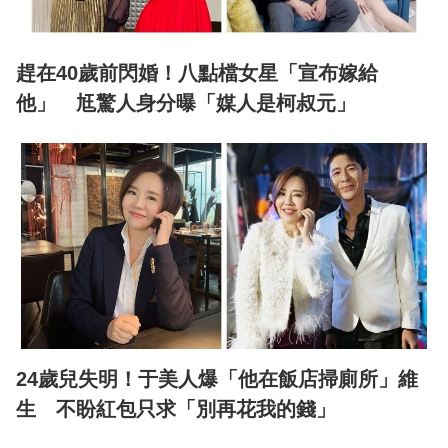
趕在40歲前閃婚！八點檔女星「宣布嫁給
他」 尪驚人身分曝「媒人是柯叔元」
24歲兒失明！于美人爆「他在飯店掃廁所」維
生 不盼紅包只求「別再花我的錢」