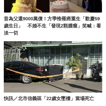
昔為父還9000萬債！方季惟罹癌重生「歡慶59
歲生日」 不婚不生「發現2顆腫瘤」笑喊：看
淡一切
快訊／北市信義區「22歲女墜樓」當場死亡