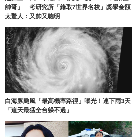
帥哥」 考研究所「錄取7世界名校」獎學金額
太驚人：又帥又聰明
白海豚颱風「最高機率路徑」曝光！連下雨3天
「這天最猛全台躲不過」