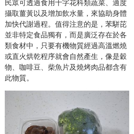
民眾可透過食用十字花科類蔬菜、適度
攝取薑黃以及增加飲水量，來協助身體
加快代謝過程。值得注意的是，苯駢芘
並非特定食品獨有，而是廣泛存在於各
類食材中，只要有機物質經過高溫燃燒
或直火烘乾程序就會自然產生，像是穀
物、咖啡豆、柴魚片及燒烤肉品都含有
此物質。