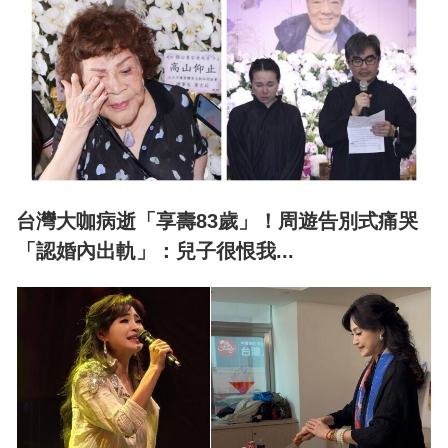
台灣大咖病逝「享壽83歲」！周遊告別式痛哭
「認婚內出軌」：兒子很恨我...