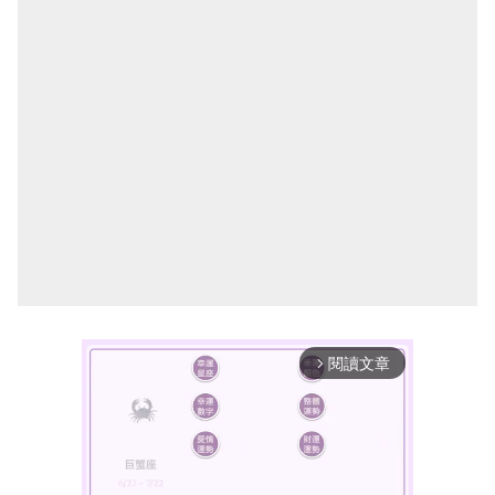
閱讀文章
arrow_forward_ios