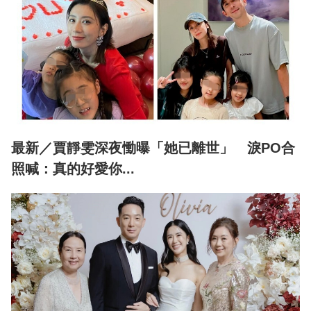
最新／賈靜雯深夜慟曝「她已離世」 淚PO合
照喊：真的好愛你...