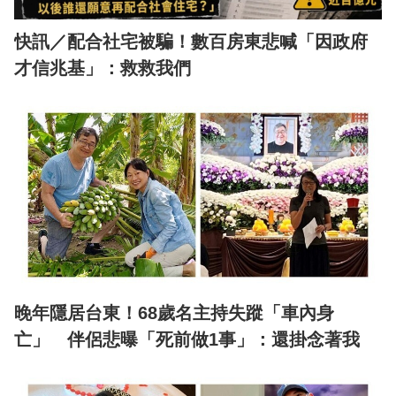
快訊／配合社宅被騙！數百房東悲喊「因政府
才信兆基」：救救我們
晚年隱居台東！68歲名主持失蹤「車內身
亡」 伴侶悲曝「死前做1事」：還掛念著我