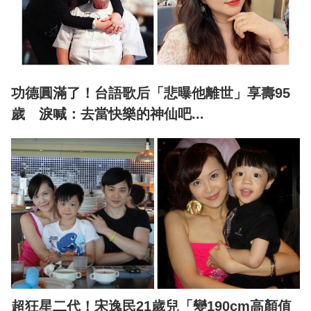
功德圓滿了！台語歌后「悲曝他離世」享壽95
歲 淚喊：去當快樂的神仙吧...
超狂星二代！宋逸民21歲兒「變190cm高顏值