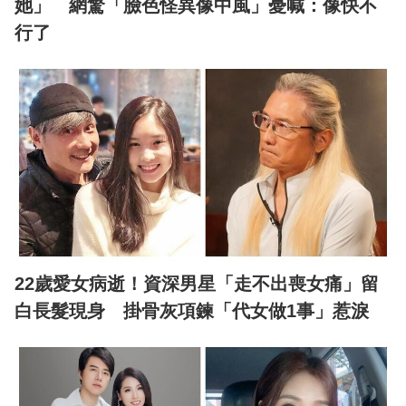
她」 網驚「臉色怪異像中風」憂喊：像快不
行了
22歲愛女病逝！資深男星「走不出喪女痛」留
白長髮現身 掛骨灰項鍊「代女做1事」惹淚