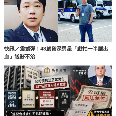
快訊／震撼彈！48歲資深男星「戲拍一半腦出
血」送醫不治