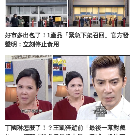
好市多出包了！1產品「緊急下架召回」官方發
聲明：立刻停止食用
丁國琳怎麼了！？王凱猝逝前「最後一幕對戲