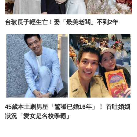
台玻長子輕生亡！娶「最美老闆」不到2年
45歲本土劇男星「驚曝已婚16年」！ 首吐婚姻
狀況「愛女是名校學霸」