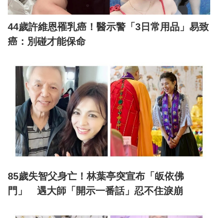
44歲許維恩罹乳癌！醫示警「3日常用品」易致
癌：別碰才能保命
85歲失智父身亡！林葉亭突宣布「皈依佛
門」 遇大師「開示一番話」忍不住淚崩