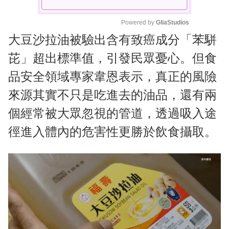
Powered by 
GliaStudios
大豆沙拉油被驗出含有致癌成分「苯駢
M
u
芘」超出標準值，引發民眾憂心。但食
t
品安全領域專家韋恩表示，真正的風險
e
來源其實不只是吃進去的油品，還有兩
個經常被大眾忽視的管道，透過吸入途
徑進入體內的危害性更勝於飲食攝取。