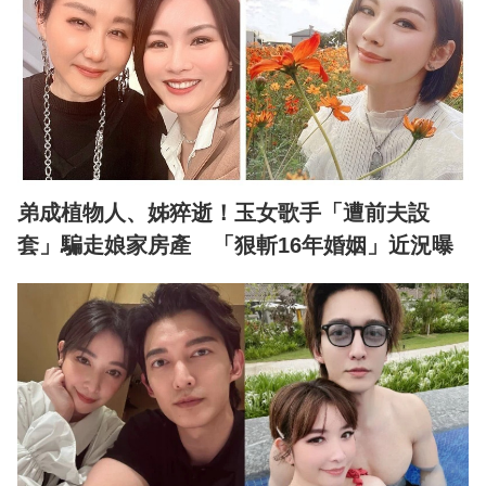
弟成植物人、姊猝逝！玉女歌手「遭前夫設
套」騙走娘家房產 「狠斬16年婚姻」近況曝