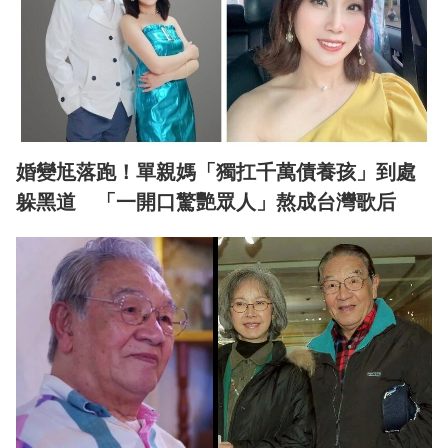
婚變尪落跑！單親媽「獨扛千萬債養孩」到處
躲黑道 「一開口驚艷眾人」熬成台灣歌后