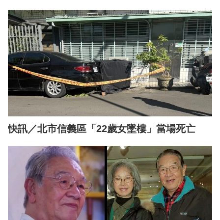
快訊／北市信義區「22歲女墜樓」當場死亡