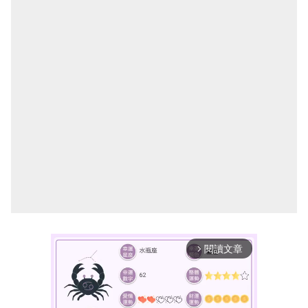
閱讀文章
arrow_forward_ios