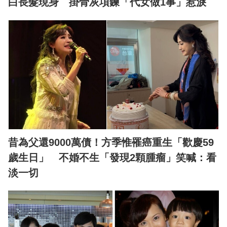
白長髮現身 掛骨灰項鍊「代女做1事」惹淚
昔為父還9000萬債！方季惟罹癌重生「歡慶59
歲生日」 不婚不生「發現2顆腫瘤」笑喊：看
淡一切