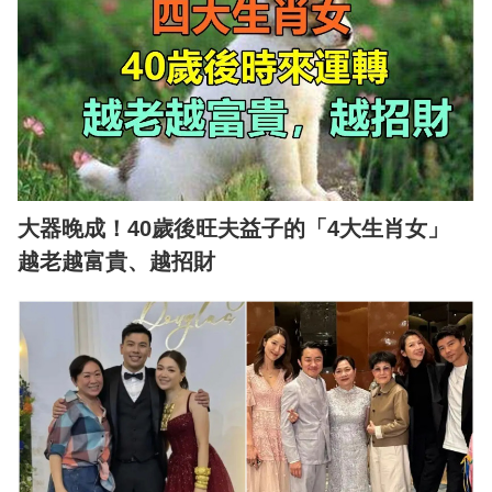
大器晚成！40歲後旺夫益子的「4大生肖女」
越老越富貴、越招財