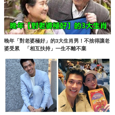
晚年「對老婆極好」的3大生肖男！不捨得讓老
婆受累 「相互扶持」一生不離不棄