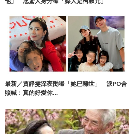
他」 尪驚人身分曝「媒人是柯叔元」
最新／賈靜雯深夜慟曝「她已離世」 淚PO合
照喊：真的好愛你...