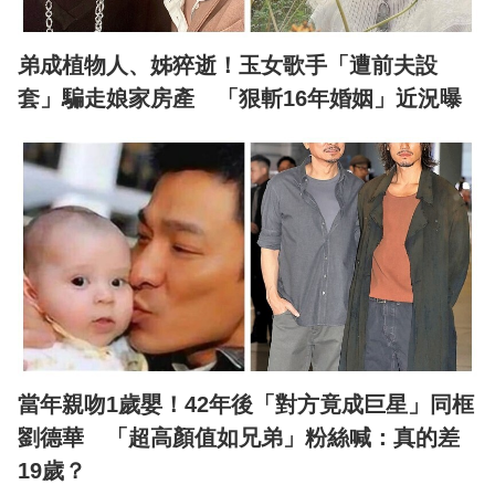
弟成植物人、姊猝逝！玉女歌手「遭前夫設
套」騙走娘家房產 「狠斬16年婚姻」近況曝
當年親吻1歲嬰！42年後「對方竟成巨星」同框
劉德華 「超高顏值如兄弟」粉絲喊：真的差
19歲？