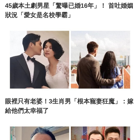
45歲本土劇男星「驚曝已婚16年」！ 首吐婚姻
狀況「愛女是名校學霸」
眼裡只有老婆！3生肖男「根本寵妻狂魔」：嫁
給他們太幸福了