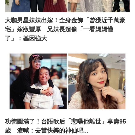
大咖男星妹妹出嫁！全身金飾「曾獲近千萬豪
宅」嫁妝豐厚 兄妹長超像「一看媽媽懂
了」：基因強大
功德圓滿了！台語歌后「悲曝他離世」享壽95
歲 淚喊：去當快樂的神仙吧...