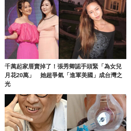
千萬起家厝賣掉了！張秀卿認手頭緊「為女兒
月花20萬」 她超爭氣「進軍美國」成台灣之
光