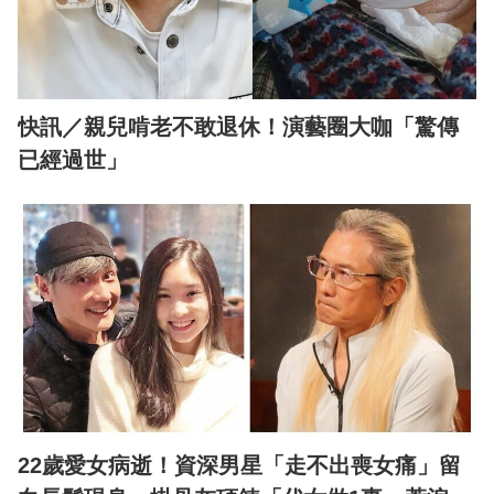
快訊／親兒啃老不敢退休！演藝圈大咖「驚傳
已經過世」
22歲愛女病逝！資深男星「走不出喪女痛」留