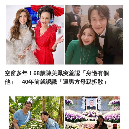
空窗多年！68歲陳美鳳突羞認「身邊有個
他」 40年前就認識「遭男方母親拆散」