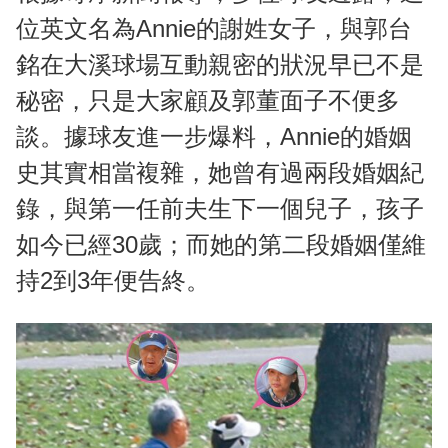
位英文名為Annie的謝姓女子，與郭台
銘在大溪球場互動親密的狀況早已不是
秘密，只是大家顧及郭董面子不便多
談。據球友進一步爆料，Annie的婚姻
史其實相當複雜，她曾有過兩段婚姻紀
錄，與第一任前夫生下一個兒子，孩子
如今已經30歲；而她的第二段婚姻僅維
持2到3年便告終。