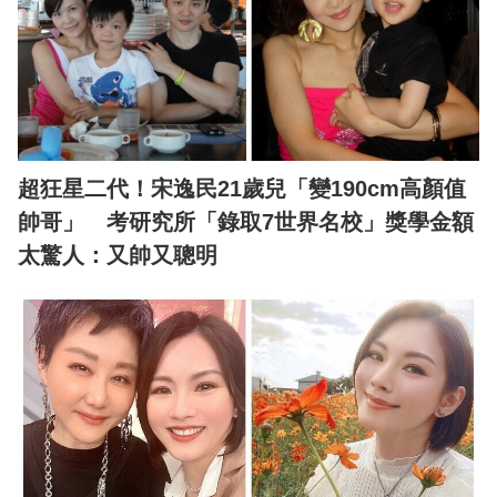
超狂星二代！宋逸民21歲兒「變190cm高顏值
帥哥」 考研究所「錄取7世界名校」獎學金額
太驚人：又帥又聰明