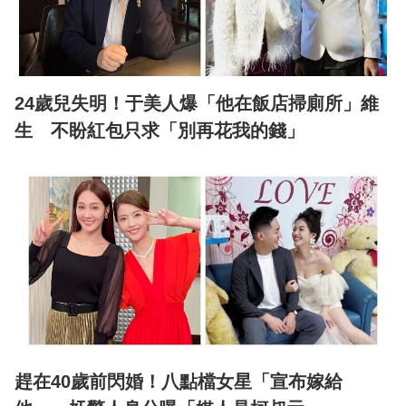
24歲兒失明！于美人爆「他在飯店掃廁所」維
生 不盼紅包只求「別再花我的錢」
趕在40歲前閃婚！八點檔女星「宣布嫁給