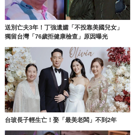
送別亡夫3年！丁強遺孀「不投靠美國兒女」
獨留台灣「76歲拒健康檢查」原因曝光
台玻長子輕生亡！娶「最美老闆」不到2年