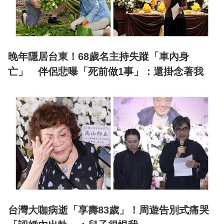
晚年隱居台東！68歲名主持失蹤「車內身
亡」 伴侶悲曝「死前做1事」：還掛念著我
台灣大咖病逝「享壽83歲」！周遊告別式痛哭