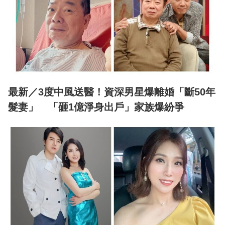
最新／3度中風送醫！資深男星爆離婚「斷50年
髮妻」 「砸1億淨身出戶」家族爆紛爭