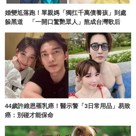
婚變尪落跑！單親媽「獨扛千萬債養孩」到處
躲黑道 「一開口驚艷眾人」熬成台灣歌后
44歲許維恩罹乳癌！醫示警「3日常用品」易致
癌：別碰才能保命