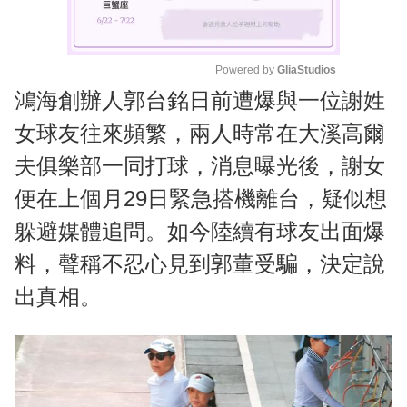
Powered by 
GliaStudios
鴻海創辦人郭台銘日前遭爆與一位謝姓
M
u
女球友往來頻繁，兩人時常在大溪高爾
t
夫俱樂部一同打球，消息曝光後，謝女
e
便在上個月29日緊急搭機離台，疑似想
躲避媒體追問。如今陸續有球友出面爆
料，聲稱不忍心見到郭董受騙，決定說
出真相。