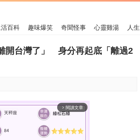
生活百科
趣味爆笑
奇聞怪事
心靈雞湯
人生
離開台灣了」 身分再起底「離過2
閱讀文章
arrow_forward_ios