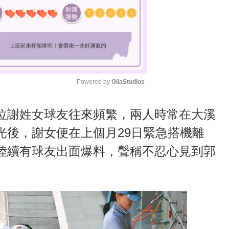
Powered by 
GliaStudios
M
位謝姓女球友往來頻繁，兩人時常在大溪
u
光後，謝女便在上個月29日緊急搭機離
t
陸續有球友出面爆料，聲稱不忍心見到郭
e