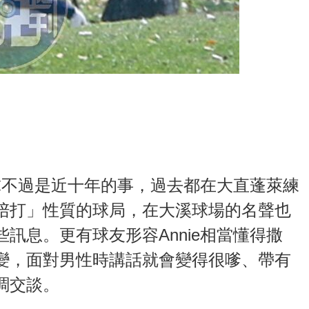
夫球不過是近十年的事，過去都在大直蓬萊練
陪打」性質的球局，在大溪球場的名聲也
訊息。更有球友形容Annie相當懂得撒
變，面對男性時講話就會變得很嗲、帶有
調交談。