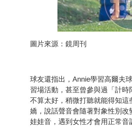
圖片來源：鏡周刊
球友還指出，Annie學習高爾
習場活動，甚至曾參與過「計時
不算太好，稍微打聽就能得知這些
嬌，說話聲音會隨著對象性別改
娃娃音，遇到女性才會用正常音