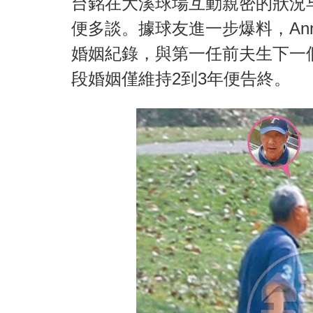
台銘在大溪球場互動親密的狀況
便多談。據球友進一步爆料，An
婚姻紀錄，與第一任前夫生下一
段婚姻僅維持2到3年便告終。