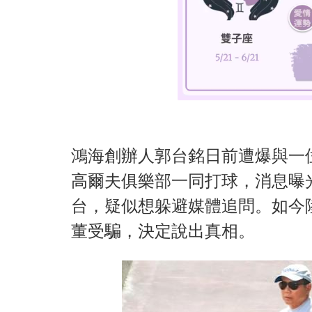
鴻海創辦人郭台銘日前遭爆與一
高爾夫俱樂部一同打球，消息曝
台，疑似想躲避媒體追問。如今
董受騙，決定說出真相。