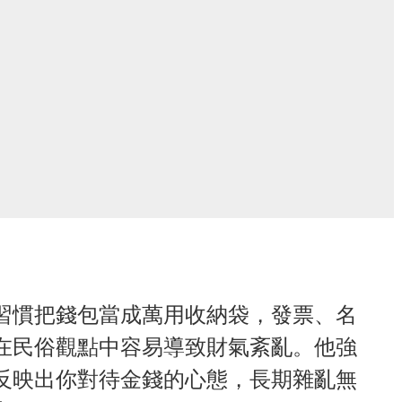
習慣把錢包當成萬用收納袋，發票、名
在民俗觀點中容易導致財氣紊亂。他強
反映出你對待金錢的心態，長期雜亂無