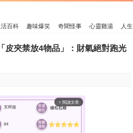
生活百科
趣味爆笑
奇聞怪事
心靈雞湯
人生
「皮夾禁放4物品」：財氣絕對跑光
閱讀文章
arrow_forward_ios