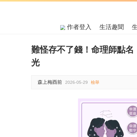
作者登入
生活趣聞
難怪存不了錢！命理師點名
光
森上梅酉前
2026-05-29
檢舉