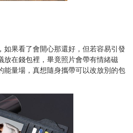
，如果看了會開心那還好，但若容易引發
議放在錢包裡，畢竟照片會帶有情緒磁
的能量場，真想隨身攜帶可以改放別的包