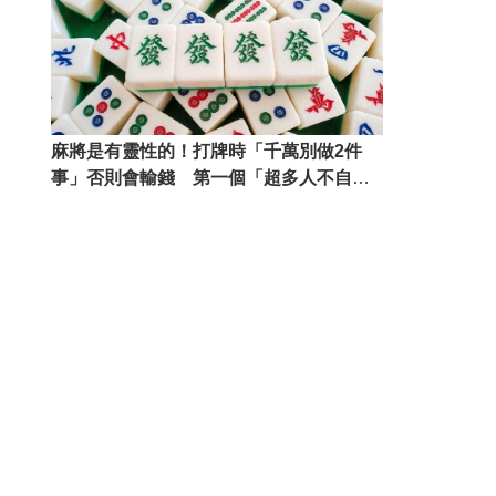
麻將是有靈性的！打牌時「千萬別做2件
事」否則會輸錢 第一個「超多人不自覺
會犯」悄悄趕走財神