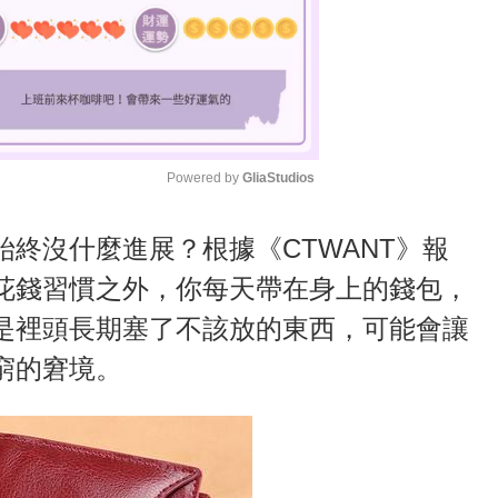
Powered by 
GliaStudios
M
終沒什麼進展？根據《CTWANT》報
u
花錢習慣之外，你每天帶在身上的錢包，
t
是裡頭長期塞了不該放的東西，可能會讓
e
窮的窘境。