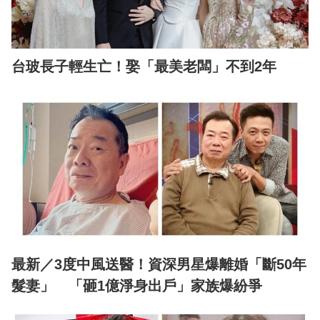
台玻長子輕生亡！娶「最美老闆」不到2年
最新／3度中風送醫！資深男星爆離婚「斷50年
髮妻」 「砸1億淨身出戶」家族爆紛爭