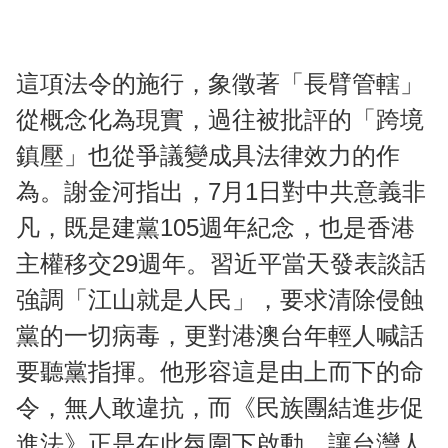
這項法令的施行，象徵著「長臂管轄」
從概念化為現實，過往被批評的「跨境
鎮壓」也從爭議變成具法律效力的作
為。謝金河指出，7月1日對中共意義非
凡，既是建黨105週年紀念，也是香港
主權移交29週年。習近平當天發表談話
強調「江山就是人民」，要求清除侵蝕
黨的一切病毒，更對港澳台年輕人喊話
要聽黨指揮。他形容這是由上而下的命
令，無人敢違抗，而《民族團結進步促
進法》正是在此氛圍下啟動，讓台灣人