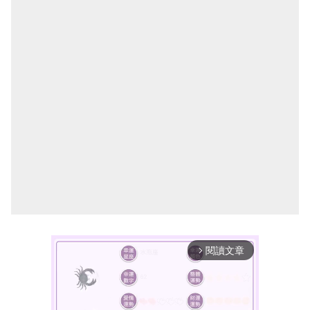
閱讀文章
arrow_forward_ios