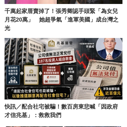
千萬起家厝賣掉了！張秀卿認手頭緊「為女兒
月花20萬」 她超爭氣「進軍美國」成台灣之
光
快訊／配合社宅被騙！數百房東悲喊「因政府
才信兆基」：救救我們