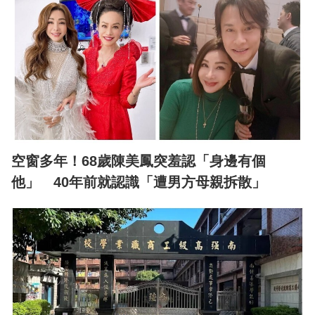
空窗多年！68歲陳美鳳突羞認「身邊有個
他」 40年前就認識「遭男方母親拆散」