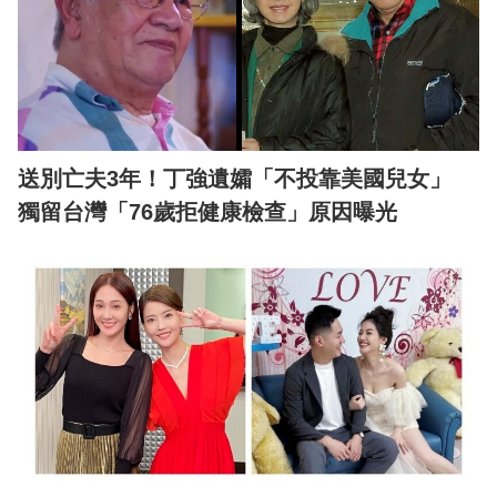
送別亡夫3年！丁強遺孀「不投靠美國兒女」
獨留台灣「76歲拒健康檢查」原因曝光