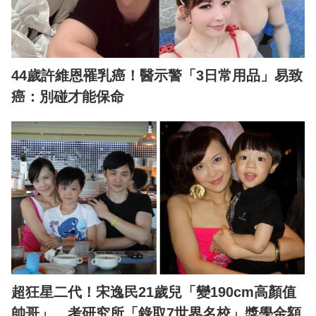
44歲許維恩罹乳癌！醫示警「3日常用品」易致
癌：別碰才能保命
超狂星二代！宋逸民21歲兒「變190cm高顏值
帥哥」 考研究所「錄取7世界名校」獎學金額