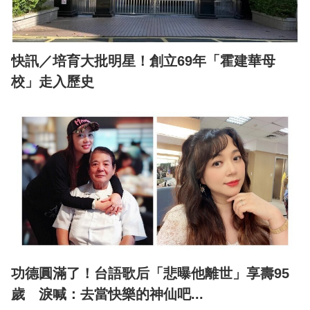
快訊／培育大批明星！創立69年「霍建華母
校」走入歷史
功德圓滿了！台語歌后「悲曝他離世」享壽95
歲 淚喊：去當快樂的神仙吧...