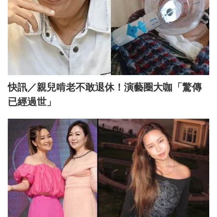
快訊／親兒啃老不敢退休！演藝圈大咖「驚傳
已經過世」