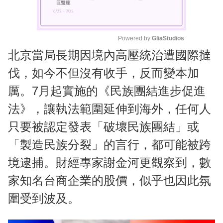
Powered by 
GliaStudios
北京當局長期因境內高壓統治遭國際撻
M
u
伐，如今不但沒有收手，反而變本加
t
厲。7月起實施的《民族團結進步促進
e
法》，讓執法範圍延伸到海外，任何人
只要被認定發表「破壞民族團結」或
「製造民族分裂」的言行，都可能被跨
境逮捕。財經專家謝金河更觀察到，數
家知名台商企業的股價，似乎也因此氛
圍受到波及。