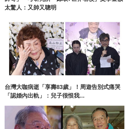
太驚人：又帥又聰明
台灣大咖病逝「享壽83歲」！周遊告別式痛哭
「認婚內出軌」：兒子很恨我...