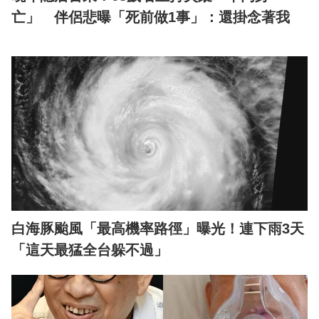
亡」 伴侶悲曝「死前做1事」：還掛念著我
白海豚颱風「最高機率路徑」曝光！連下雨3天
「這天最猛全台躲不過」