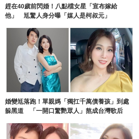
趕在40歲前閃婚！八點檔女星「宣布嫁給
他」 尪驚人身分曝「媒人是柯叔元」
婚變尪落跑！單親媽「獨扛千萬債養孩」到處
躲黑道 「一開口驚艷眾人」熬成台灣歌后