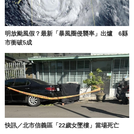
明放颱風假？最新「暴風圈侵襲率」出爐 6縣
市衝破5成
快訊／北市信義區「22歲女墜樓」當場死亡