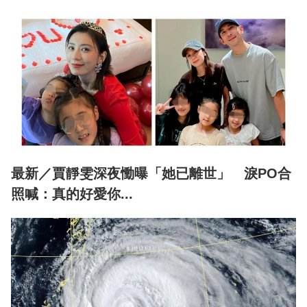
最新／賈靜雯深夜慟曝「她已離世」 淚PO合
照喊：真的好愛你...