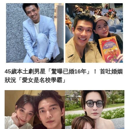
45歲本土劇男星「驚曝已婚16年」！ 首吐婚姻
狀況「愛女是名校學霸」