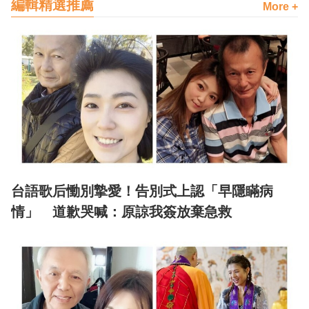
編輯精選推薦
More +
台語歌后慟別摯愛！告別式上認「早隱瞞病
情」 道歉哭喊：原諒我簽放棄急救