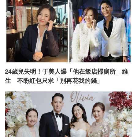
24歲兒失明！于美人爆「他在飯店掃廁所」維
生 不盼紅包只求「別再花我的錢」