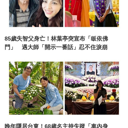
85歲失智父身亡！林葉亭突宣布「皈依佛
門」 遇大師「開示一番話」忍不住淚崩
晚年隱居台東！68歲名主持失蹤「車內身