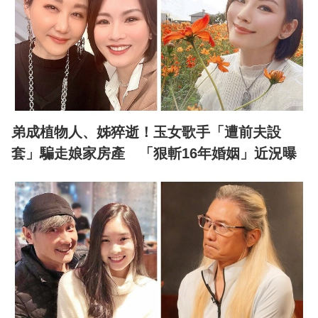
弟成植物人、姊猝逝！玉女歌手「遭前夫設
套」騙走娘家房產 「狠斬16年婚姻」近況曝