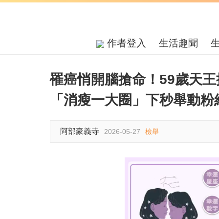
作者登入
生活趣聞
罹癌悄開腦搶命！59歲天
「消瘦一大圈」下秒舉動粉
阿部豪義寺
2026-05-27
檢舉