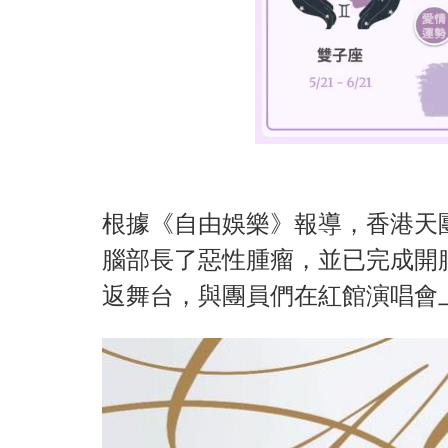
根據《自由娛樂》報導，香港天團
腦部長了惡性腫瘤，並已完成開
返舞台，與團員們在紅館演唱會