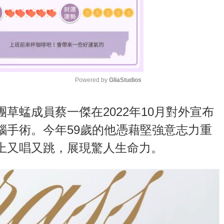
Powered by 
GliaStudios
M
草蜢成員蔡一傑在2022年10月對外宣布
u
腦手術。今年59歲的他憑藉堅強意志力重
t
上又唱又跳，展現驚人生命力。
e