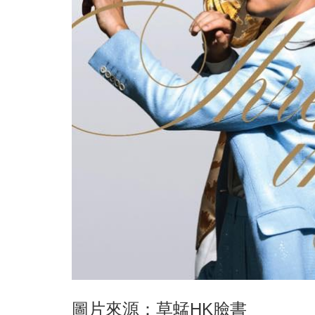
圖片來源：草蜢HK臉書