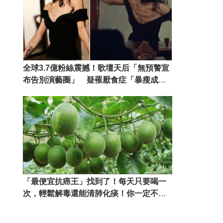
全球3.7億粉絲震撼！歌壇天后「無預警宣
布告別演藝圈」 疑罹厭食症「暴瘦成排
骨精」家人證實
「最便宜抗癌王」找到了！每天只要喝一
次，輕鬆解毒還能清肺化痰！你一定不知
道