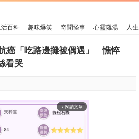
生活百科
趣味爆笑
奇聞怪事
心靈雞湯
人生
王抗癌「吃路邊攤被偶遇」 憔悴
絲看哭
閱讀文章
arrow_forward_ios