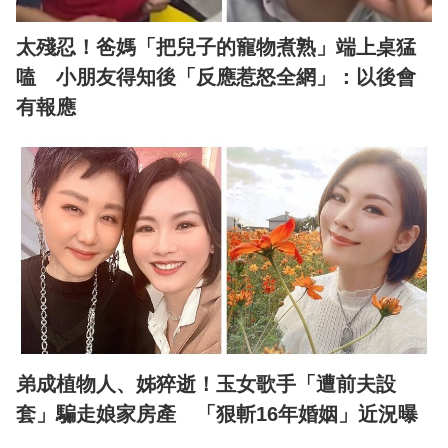
太殘忍！爸媽「把兒子的寵物煮熟」端上桌猛
嗑 小朋友得知後「反應惹怒全網」：以後會
有報應
弟成植物人、姊猝逝！玉女歌手「遭前夫設
套」騙走娘家房產 「狠斬16年婚姻」近況曝