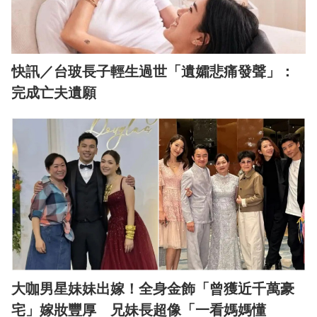
快訊／台玻長子輕生過世「遺孀悲痛發聲」：
完成亡夫遺願
大咖男星妹妹出嫁！全身金飾「曾獲近千萬豪
宅」嫁妝豐厚 兄妹長超像「一看媽媽懂