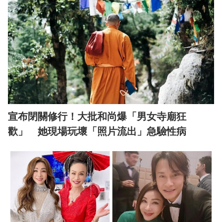
宣布閉關修行！大批和尚爆「男女寺廟狂
歡」 她現場玩壞「照片流出」急驗性病