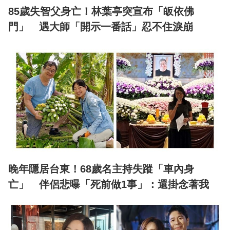
85歲失智父身亡！林葉亭突宣布「皈依佛
門」 遇大師「開示一番話」忍不住淚崩
晚年隱居台東！68歲名主持失蹤「車內身
亡」 伴侶悲曝「死前做1事」：還掛念著我