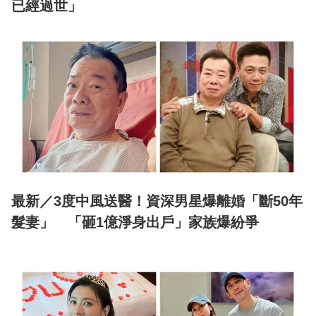
已經過世」
最新／3度中風送醫！資深男星爆離婚「斷50年
髮妻」 「砸1億淨身出戶」家族爆紛爭