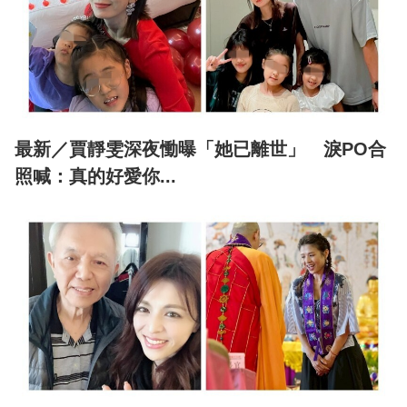
最新／賈靜雯深夜慟曝「她已離世」 淚PO合
照喊：真的好愛你...