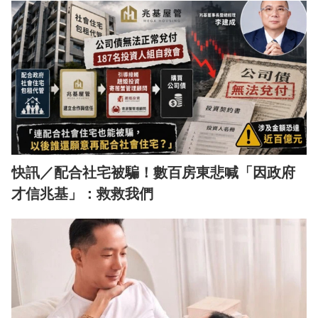
快訊／配合社宅被騙！數百房東悲喊「因政府
才信兆基」：救救我們