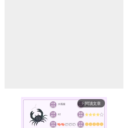
閱讀文章
arrow_forward_ios