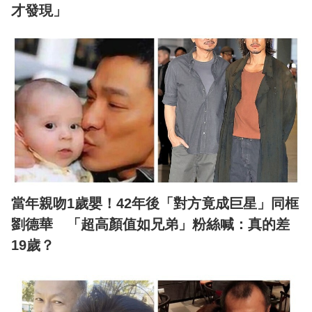
才發現」
當年親吻1歲嬰！42年後「對方竟成巨星」同框
劉德華 「超高顏值如兄弟」粉絲喊：真的差
19歲？