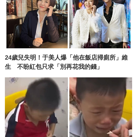
24歲兒失明！于美人爆「他在飯店掃廁所」維
生 不盼紅包只求「別再花我的錢」