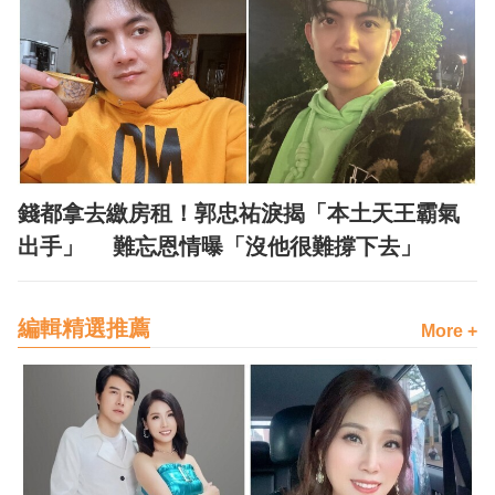
錢都拿去繳房租！郭忠祐淚揭「本土天王霸氣
出手」 難忘恩情曝「沒他很難撐下去」
編輯精選推薦
More +