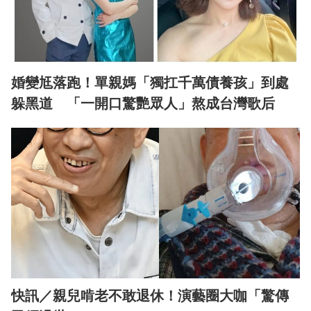
婚變尪落跑！單親媽「獨扛千萬債養孩」到處
躲黑道 「一開口驚艷眾人」熬成台灣歌后
快訊／親兒啃老不敢退休！演藝圈大咖「驚傳