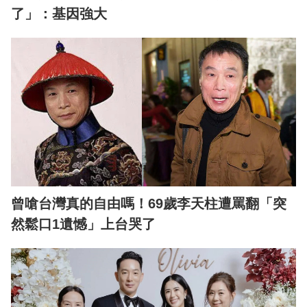
了」：基因強大
曾嗆台灣真的自由嗎！69歲李天柱遭罵翻「突
然鬆口1遺憾」上台哭了