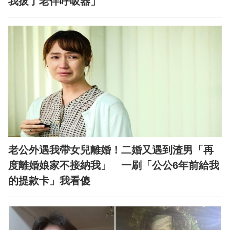
我拔了老伴呼吸器」
老公外遇我帶女兒離婚！二婚又遇到渣男「再
度離婚娘家不接納我」 一刷「公公6年前給我
的提款卡」我看傻