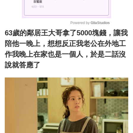
Powered by 
GliaStudios
63歲的鄰居王大哥拿了5000塊錢，讓我
M
u
陪他一晚上，想想反正我老公在外地工
t
作我晚上在家也是一個人，於是二話沒
e
說就答應了