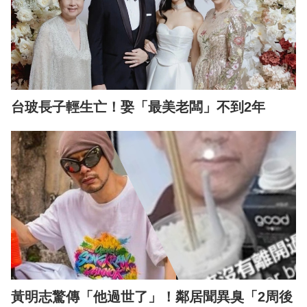
台玻長子輕生亡！娶「最美老闆」不到2年
黃明志驚傳「他過世了」！鄰居聞異臭「2周後