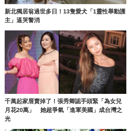
新北獨居翁過世多日！13隻愛犬「1靈性舉動護
主」逼哭警消
千萬起家厝賣掉了！張秀卿認手頭緊「為女兒
月花20萬」 她超爭氣「進軍美國」成台灣之
光