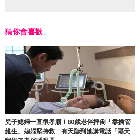
猜你會喜歡
兒子媳婦一直很孝順！80歲老伴摔倒「靠插管
維生」媳婦堅持救 有天聽到她講電話「隔天