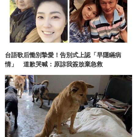
台語歌后慟別摯愛！告別式上認「早隱瞞病
情」 道歉哭喊：原諒我簽放棄急救