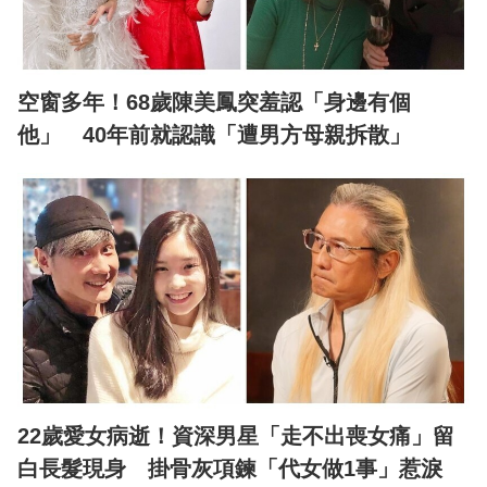
空窗多年！68歲陳美鳳突羞認「身邊有個
他」 40年前就認識「遭男方母親拆散」
22歲愛女病逝！資深男星「走不出喪女痛」留
白長髮現身 掛骨灰項鍊「代女做1事」惹淚