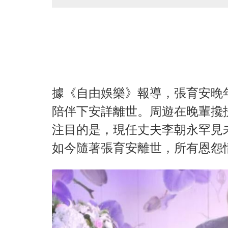
據《自由娛樂》報導，張育安晚
陪伴下安詳離世。周遊在晚輩攙
注目的是，現任丈夫李朝永罕見
如今隨著張育安離世，所有恩怨