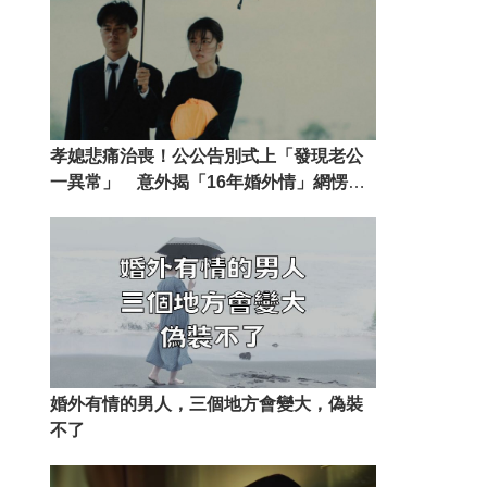
孝媳悲痛治喪！公公告別式上「發現老公
一異常」 意外揭「16年婚外情」網愣：
公公顯靈了
婚外有情的男人，三個地方會變大，偽裝
不了