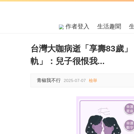
作者登入
生活趣聞
台灣大咖病逝「享壽83歲
軌」：兒子很恨我...
青椒我不行
2025-07-07
檢舉