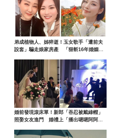
弟成植物人、姊猝逝！玉女歌手「遭前夫
設套」騙走娘家房產 「狠斬16年婚姻」
近況曝
婚前發現滾床單！新郎「吞忍被戴綠帽」
照娶女友進門 婚禮上「播出嗯嗯阿阿」
出軌對象竟是親戚