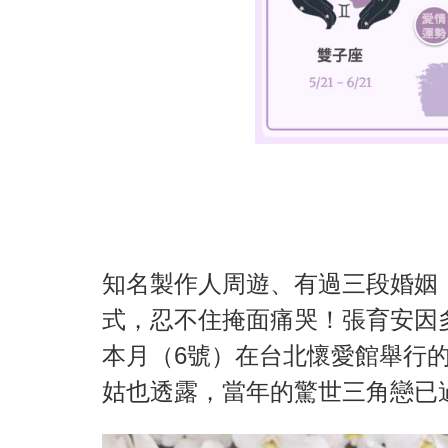
知名製作人周遊、有過三段婚姻
式，忍不住掩面痛哭！張育安因多
本月（6號）在台北懷愛館舉行的
姑也透露，當年的驚世三角戀已