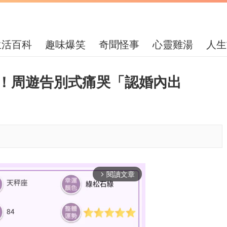
生活百科
趣味爆笑
奇聞怪事
心靈雞湯
人生
」！周遊告別式痛哭「認婚內出
閱讀文章
arrow_forward_ios