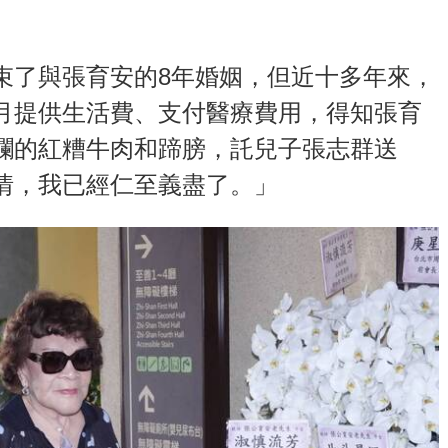
束了與張育安的8年婚姻，但近十多年來，
月提供生活費、支付醫療費用，得知張育
爛的紅糟牛肉和蹄膀，託兒子張志群送
情，我已經仁至義盡了。」