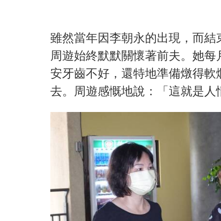
雖然當年因李朝永的出現，而結
周遊始終默默關懷著前夫。她每
安牙齒不好，還特地準備燉得軟
去。周遊感慨地說：「這就是人