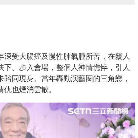
年深受大腸癌及慢性肺氣腫所苦，在親人
扶下、步入會場，整個人神情憔悴，引人
未陪同現身。當年轟動演藝圈的三角戀，
情仇也煙消雲散。