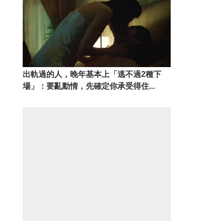
出軌過的人，晚年基本上「逃不過2種下
場」：要亂動情，先確定你承受得住...