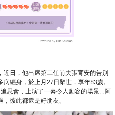
Powered by 
GliaStudios
M
u
t
，近日，他出席第二任前夫張育安的告別
e
病纏身，於上月27日辭世，享年83歲。
追思會，上演了一幕令人動容的場景...阿
過，彼此都還是好朋友。