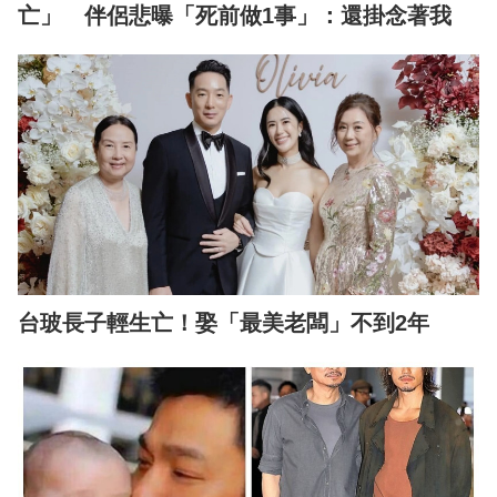
亡」 伴侶悲曝「死前做1事」：還掛念著我
台玻長子輕生亡！娶「最美老闆」不到2年