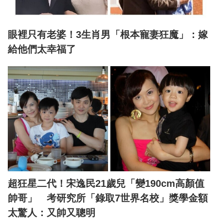
眼裡只有老婆！3生肖男「根本寵妻狂魔」：嫁
給他們太幸福了
超狂星二代！宋逸民21歲兒「變190cm高顏值
帥哥」 考研究所「錄取7世界名校」獎學金額
太驚人：又帥又聰明