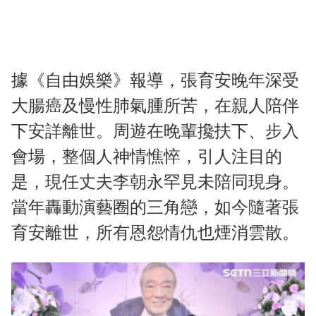
據《自由娛樂》報導，張育安晚年深受
大腸癌及慢性肺氣腫所苦，在親人陪伴
下安詳離世。周遊在晚輩攙扶下、步入
會場，整個人神情憔悴，引人注目的
是，現任丈夫李朝永罕見未陪同現身。
當年轟動演藝圈的三角戀，如今隨著張
育安離世，所有恩怨情仇也煙消雲散。