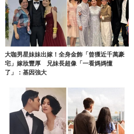
大咖男星妹妹出嫁！全身金飾「曾獲近千萬豪
宅」嫁妝豐厚 兄妹長超像「一看媽媽懂
了」：基因強大