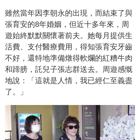
雖然當年因李朝永的出現，而結束了與
張育安的8年婚姻，但近十多年來，周
遊始終默默關懷著前夫。她每月提供生
活費、支付醫療費用，得知張育安牙齒
不好，還特地準備燉得軟爛的紅糟牛肉
和蹄膀，託兒子張志群送去。周遊感慨
地說：「這就是人情，我已經仁至義盡
了。」