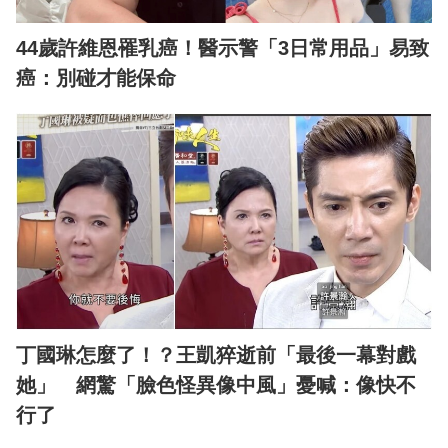
44歲許維恩罹乳癌！醫示警「3日常用品」易致
癌：別碰才能保命
丁國琳怎麼了！？王凱猝逝前「最後一幕對戲
她」 網驚「臉色怪異像中風」憂喊：像快不
行了