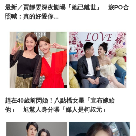
最新／賈靜雯深夜慟曝「她已離世」 淚PO合
照喊：真的好愛你...
趕在40歲前閃婚！八點檔女星「宣布嫁給
他」 尪驚人身分曝「媒人是柯叔元」