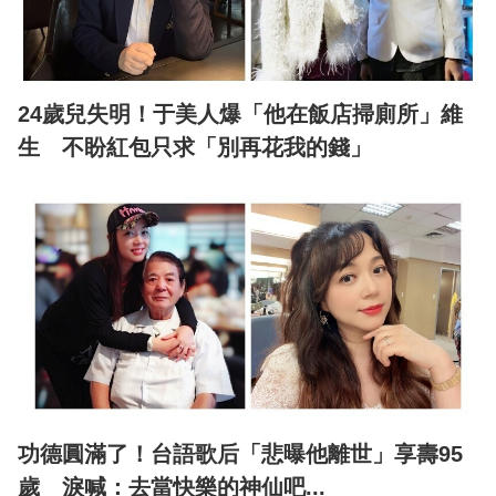
24歲兒失明！于美人爆「他在飯店掃廁所」維
生 不盼紅包只求「別再花我的錢」
功德圓滿了！台語歌后「悲曝他離世」享壽95
歲 淚喊：去當快樂的神仙吧...