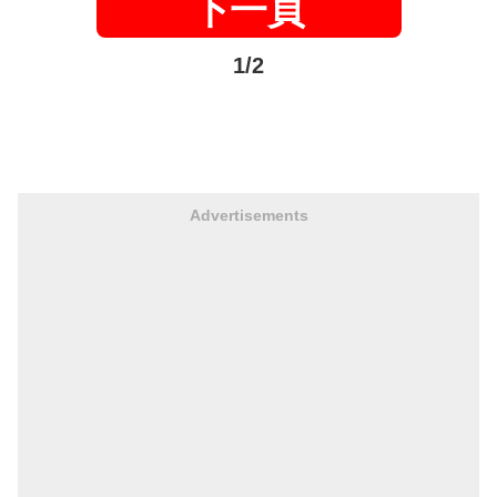
下一頁
1/2
Advertisements