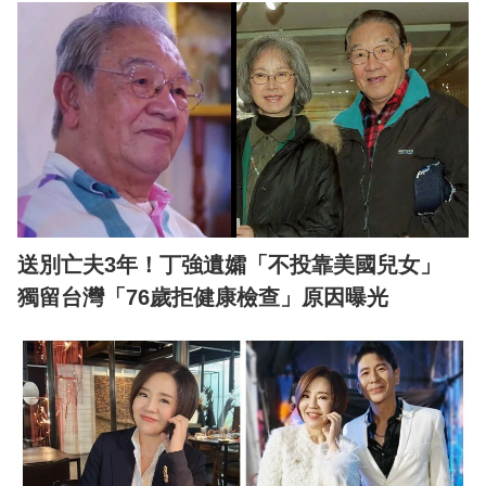
送別亡夫3年！丁強遺孀「不投靠美國兒女」
獨留台灣「76歲拒健康檢查」原因曝光