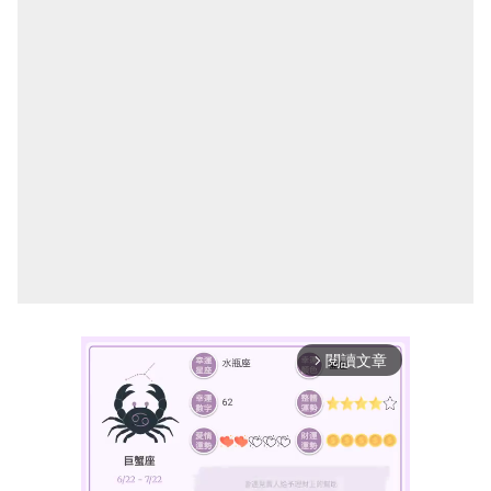
閱讀文章
arrow_forward_ios