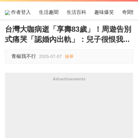
作者登入
生活趣聞
生活百科
趣味爆笑
奇聞怪
台灣大咖病逝「享壽83歲」！周遊告別
式痛哭「認婚內出軌」：兒子很恨我...
青椒我不行
2025-07-07
檢舉
Advertisements