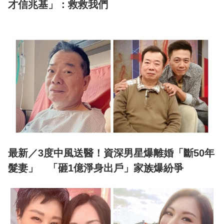
才信兆基」：救救我們
最新／3度中風送醫！資深男星爆離婚「斷50年
髮妻」 「砸1億淨身出戶」家族爆紛爭