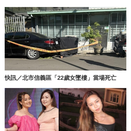
快訊／北市信義區「22歲女墜樓」當場死亡