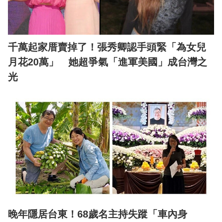
千萬起家厝賣掉了！張秀卿認手頭緊「為女兒
月花20萬」 她超爭氣「進軍美國」成台灣之
光
晚年隱居台東！68歲名主持失蹤「車內身