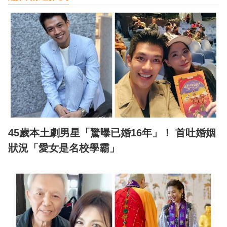
45歲本土劇男星「驚曝已婚16年」！ 首吐婚姻
狀況「愛女是名校學霸」