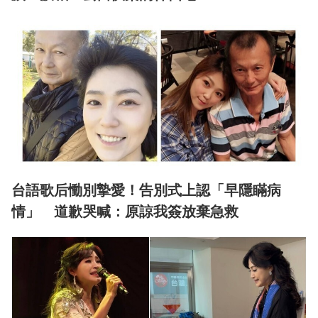
台語歌后慟別摯愛！告別式上認「早隱瞞病
情」 道歉哭喊：原諒我簽放棄急救