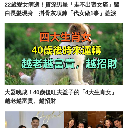
22歲愛女病逝！資深男星「走不出喪女痛」留
白長髮現身 掛骨灰項鍊「代女做1事」惹淚
大器晚成！40歲後旺夫益子的「4大生肖女」
越老越富貴、越招財