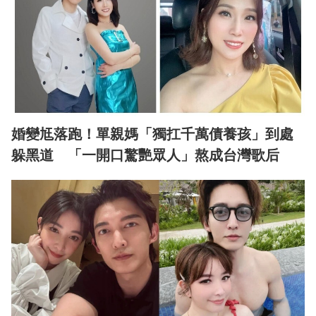
婚變尪落跑！單親媽「獨扛千萬債養孩」到處
躲黑道 「一開口驚艷眾人」熬成台灣歌后