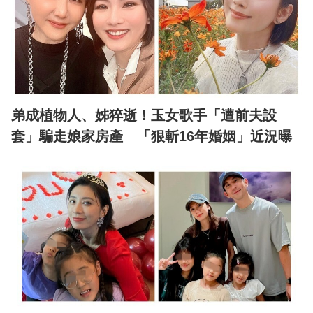
弟成植物人、姊猝逝！玉女歌手「遭前夫設
套」騙走娘家房產 「狠斬16年婚姻」近況曝