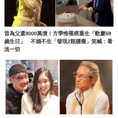
昔為父還9000萬債！方季惟罹癌重生「歡慶59
歲生日」 不婚不生「發現2顆腫瘤」笑喊：看
淡一切