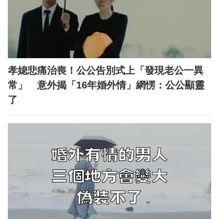
孝媳悲痛治喪！公公告別式上「發現老公一異
常」 意外揭「16年婚外情」網愣：公公顯靈
了