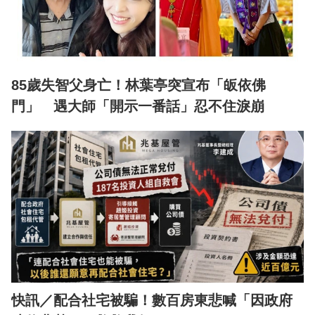
85歲失智父身亡！林葉亭突宣布「皈依佛
門」 遇大師「開示一番話」忍不住淚崩
快訊／配合社宅被騙！數百房東悲喊「因政府