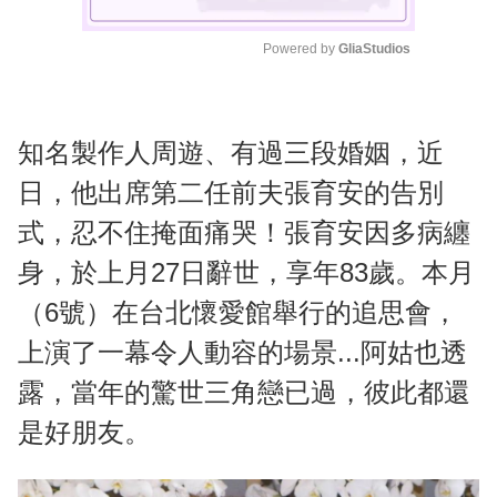
Powered by 
GliaStudios
M
u
t
知名製作人周遊、有過三段婚姻，近
e
日，他出席第二任前夫張育安的告別
式，忍不住掩面痛哭！張育安因多病纏
身，於上月27日辭世，享年83歲。本月
（6號）在台北懷愛館舉行的追思會，
上演了一幕令人動容的場景...阿姑也透
露，當年的驚世三角戀已過，彼此都還
是好朋友。