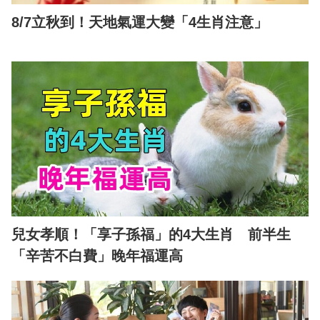
8/7立秋到！天地氣運大變「4生肖注意」
兒女孝順！「享子孫福」的4大生肖 前半生
「辛苦不白費」晚年福運高