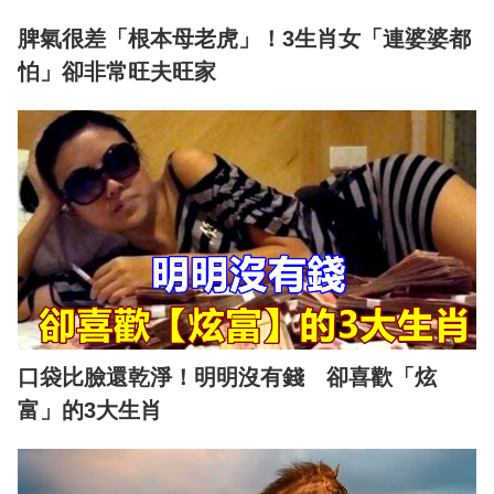
脾氣很差「根本母老虎」！3生肖女「連婆婆都
怕」卻非常旺夫旺家
口袋比臉還乾淨！明明沒有錢 卻喜歡「炫
富」的3大生肖