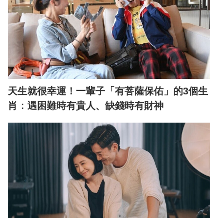
天生就很幸運！一輩子「有菩薩保佑」的3個生
肖：遇困難時有貴人、缺錢時有財神