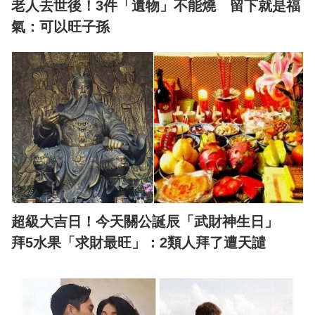
老人去世後！3件「遺物」不能燒 留下就是福
氣：可以旺子孫
超級大吉日！今天關公誕辰「武財神生日」
拜5水果「求財最旺」：2類人拜了遭天譴