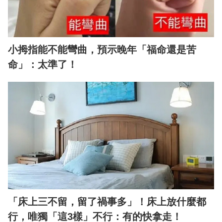
小拇指能不能彎曲，預示晚年「福命還是苦
命」：太準了！
「床上三不留，留了禍事多」！床上放什麼都
行，唯獨「這3樣」不行：有的快拿走！