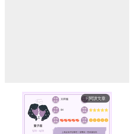
閱讀文章
arrow_forward_ios