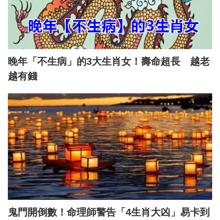
晚年「不生病」的3大生肖女！壽命超長 越老
越有錢
鬼門開倒數！命理師警告「4生肖大凶」易卡到