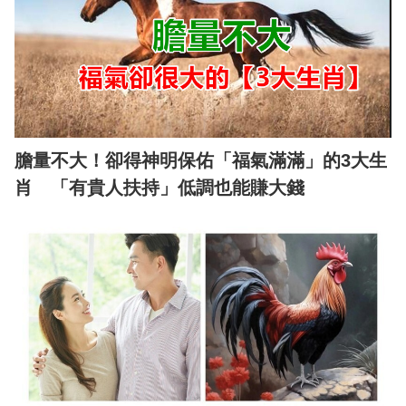
膽量不大！卻得神明保佑「福氣滿滿」的3大生
肖 「有貴人扶持」低調也能賺大錢