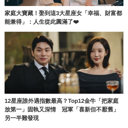
家庭大寶藏！娶到這3大星座女「幸福、財富都
能兼得」：人生從此圓滿了❤️
12星座誰外遇指數最高？Top12金牛「把家庭
放第一」固執又深情 冠軍「喜新但不厭舊」
另一半難發現