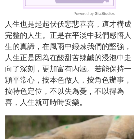
Powered by 
GliaStudios
人生也是起起伏伏悲悲喜喜，這才構成
M
u
完整的人生。正是在平淡中我們感悟人
t
生的真諦，在風雨中鍛煉我們的堅強，
e
人生正是因為在酸甜苦辣鹹的浸泡中走
向了深刻，更加富有內涵。若能保持一
顆平常心，按本色做人，按角色辦事，
按特色定位，不以失為憂，不以得為
喜，人生就可時時安樂。