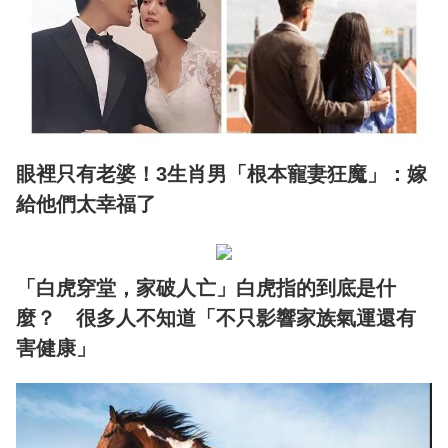
眼裡只有老婆！3生肖男「根本寵妻狂魔」：嫁
給他們太幸福了
「白虎穿堂，家破人亡」白虎指的到底是什
麼？ 很多人不知道「不只影響家族氣運還有
害健康」