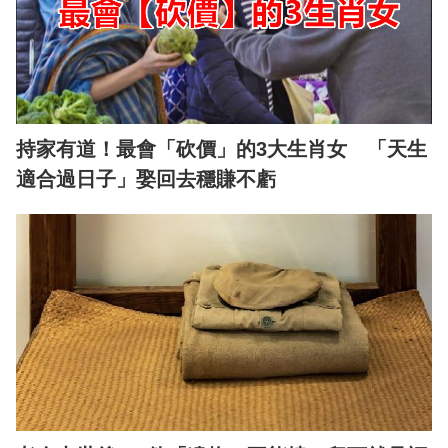
持家有道！最會「砍價」的3大生肖女 「天生
適合過日子」娶回去穩賺不虧