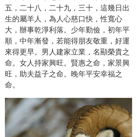
五，二十八，二十九，三十，這幾日出
生的屬羊人，為人心慈口快，性寬心
大，辦事乾淨利落。少年勤儉，初年平
順，中年漸發，若能得朋友敬重，好運
來得更早。男人建家立業，名顯榮貴之
命。女人持家興旺。賢惠之命，家景興
旺，助夫益子之命。晚年平安幸福之
命。