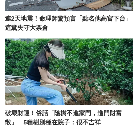
連2天地震！命理師驚預言「點名他高官下台」
這黨失守大票倉
破壞財運！俗話「陰樹不進家門，進門財富
散」 5種樹別種在院子：很不吉祥