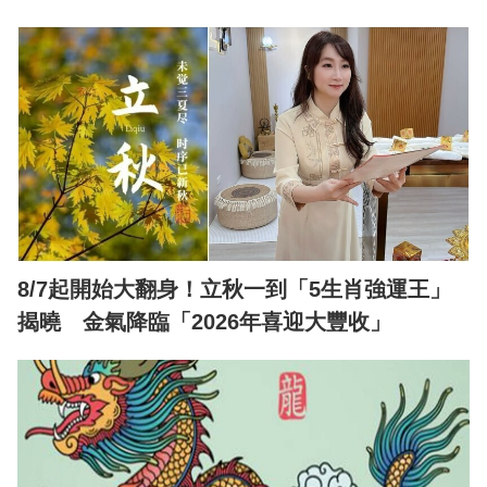
8/7起開始大翻身！立秋一到「5生肖強運王」
揭曉 金氣降臨「2026年喜迎大豐收」