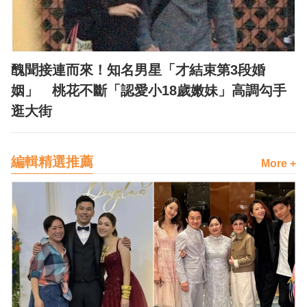
醜聞接連而來！知名男星「才結束第3段婚
姻」 桃花不斷「認愛小18歲嫩妹」高調勾手
逛大街
編輯精選推薦
More +