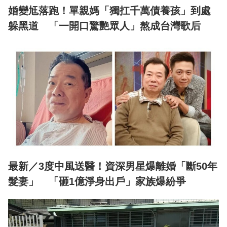
婚變尪落跑！單親媽「獨扛千萬債養孩」到處
躲黑道 「一開口驚艷眾人」熬成台灣歌后
最新／3度中風送醫！資深男星爆離婚「斷50年
髮妻」 「砸1億淨身出戶」家族爆紛爭