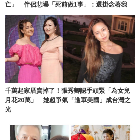
亡」 伴侶悲曝「死前做1事」：還掛念著我
千萬起家厝賣掉了！張秀卿認手頭緊「為女兒
月花20萬」 她超爭氣「進軍美國」成台灣之
光