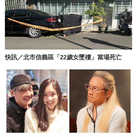
快訊／北市信義區「22歲女墜樓」當場死亡