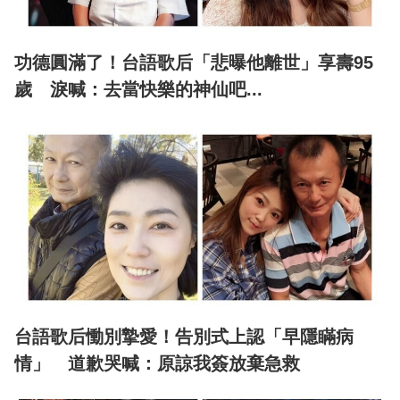
功德圓滿了！台語歌后「悲曝他離世」享壽95
歲 淚喊：去當快樂的神仙吧...
台語歌后慟別摯愛！告別式上認「早隱瞞病
情」 道歉哭喊：原諒我簽放棄急救