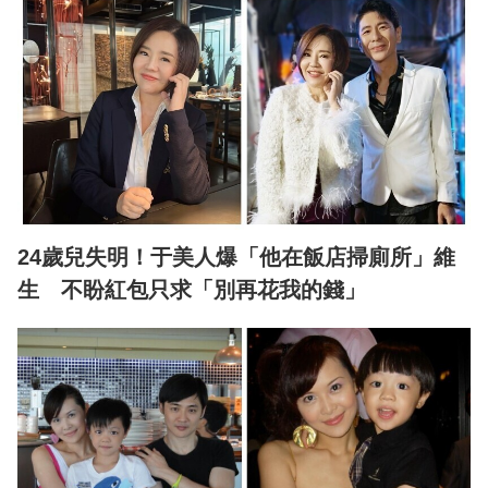
24歲兒失明！于美人爆「他在飯店掃廁所」維
生 不盼紅包只求「別再花我的錢」