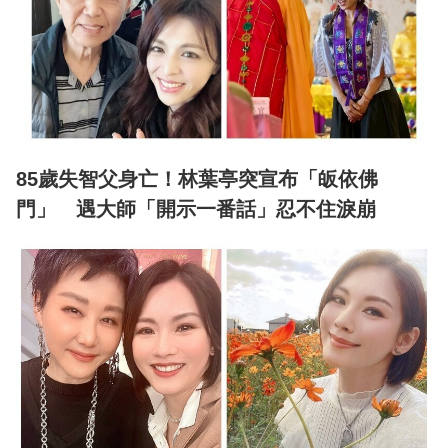
85歲失智父身亡！林葉亭突宣布「皈依佛
門」 遇大師「開示一番話」忍不住淚崩