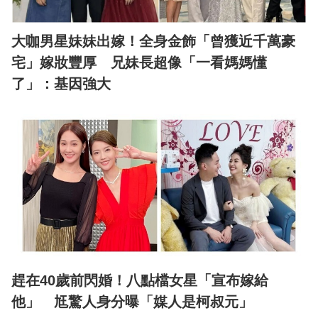
大咖男星妹妹出嫁！全身金飾「曾獲近千萬豪
宅」嫁妝豐厚 兄妹長超像「一看媽媽懂
了」：基因強大
趕在40歲前閃婚！八點檔女星「宣布嫁給
他」 尪驚人身分曝「媒人是柯叔元」