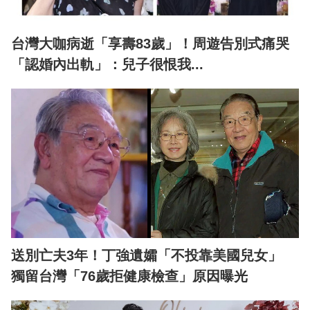
台灣大咖病逝「享壽83歲」！周遊告別式痛哭
「認婚內出軌」：兒子很恨我...
送別亡夫3年！丁強遺孀「不投靠美國兒女」
獨留台灣「76歲拒健康檢查」原因曝光