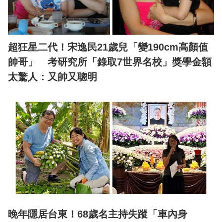
超狂星二代！宋逸民21歲兒「變190cm高顏值
帥哥」 考研究所「錄取7世界名校」獎學金額
太驚人：又帥又聰明
晚年隱居台東！68歲名主持失蹤「車內身