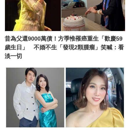
昔為父還9000萬債！方季惟罹癌重生「歡慶59
歲生日」 不婚不生「發現2顆腫瘤」笑喊：看
淡一切