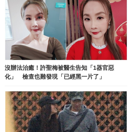
沒辦法治癒！許聖梅被醫生告知「1器官惡
化」 檢查也難發現「已經黑一片了」