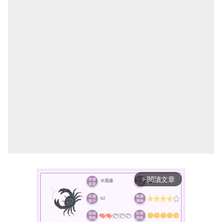
閱讀文章
arrow_forward_ios