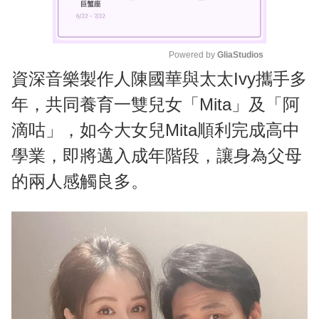
Powered by 
GliaStudios
資深音樂製作人陳國華與太太Ivy攜手多
M
u
年，共同養育一雙兒女「Mita」及「阿
t
滴咕」，如今大女兒Mita順利完成高中
e
學業，即將邁入成年階段，讓身為父母
的兩人感觸良多。