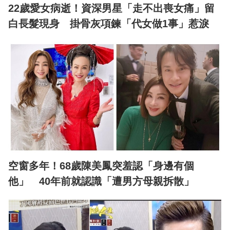
22歲愛女病逝！資深男星「走不出喪女痛」留
白長髮現身 掛骨灰項鍊「代女做1事」惹淚
空窗多年！68歲陳美鳳突羞認「身邊有個
他」 40年前就認識「遭男方母親拆散」