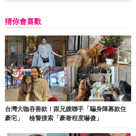
猜你會喜歡
台灣大咖吞善款！跟兄嫂聯手「騙身障募款住
豪宅」 檢警搜索「豪奢程度嚇傻」