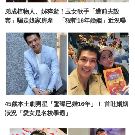
弟成植物人、姊猝逝！玉女歌手「遭前夫設
套」騙走娘家房產 「狠斬16年婚姻」近況曝
45歲本土劇男星「驚曝已婚16年」！ 首吐婚姻
狀況「愛女是名校學霸」