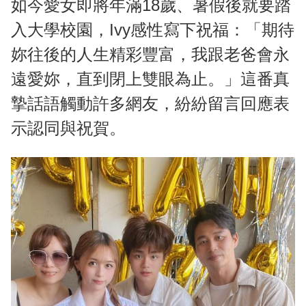
如今愛女即將年滿18歲、暑假後就要踏
入大學校園，Ivy感性寫下祝福：「期待
妳往後的人生精彩豐富，我跟老爸會永
遠愛妳，直到閉上雙眼為止。」這番真
摯話語觸動許多網友，紛紛留言回應表
示認同與祝賀。