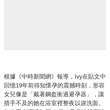
根據《中時新聞網》報導，Ivy在貼文中
回憶19年前得知懷孕的震撼時刻，形容
女兒像是「戴著鋼盔衝過避孕器」，讓
措手不及的她在浴室裡整夜以淚洗面。