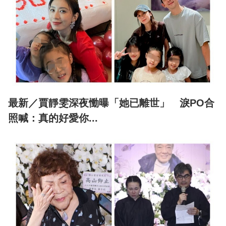
最新／賈靜雯深夜慟曝「她已離世」 淚PO合
照喊：真的好愛你...