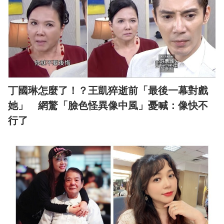
丁國琳怎麼了！？王凱猝逝前「最後一幕對戲
她」 網驚「臉色怪異像中風」憂喊：像快不
行了