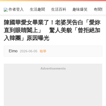
作者登入
生活趣聞
生活百科
趣味爆笑
奇聞怪
陳國華愛女畢業了！老婆哭告白「愛妳
直到眼睛闔上」 驚人美貌「曾拒絕加
入韓團」原因曝光
Elmo
2026-06-05
檢舉
Advertisements