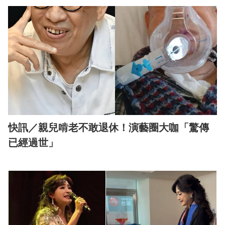
快訊／親兒啃老不敢退休！演藝圈大咖「驚傳
已經過世」