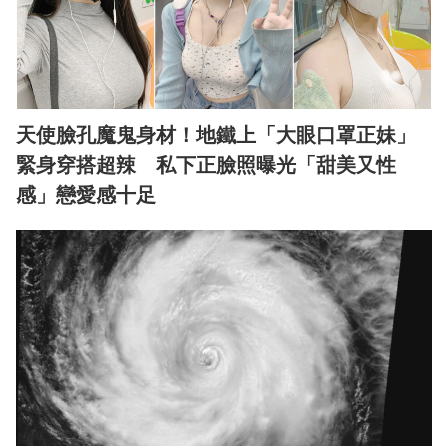
天使臉孔魔鬼身材！地鐵上「大眼口罩正妹」
緊身穿搭超辣 私下正臉照曝光「甜美又性
感」戀愛感十足