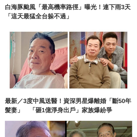
白海豚颱風「最高機率路徑」曝光！連下雨3天
「這天最猛全台躲不過」
最新／3度中風送醫！資深男星爆離婚「斷50年
髮妻」 「砸1億淨身出戶」家族爆紛爭