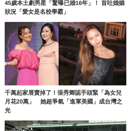
45歲本土劇男星「驚曝已婚16年」！ 首吐婚姻
狀況「愛女是名校學霸」
千萬起家厝賣掉了！張秀卿認手頭緊「為女兒
月花20萬」 她超爭氣「進軍美國」成台灣之
光