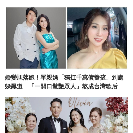
婚變尪落跑！單親媽「獨扛千萬債養孩」到處
躲黑道 「一開口驚艷眾人」熬成台灣歌后