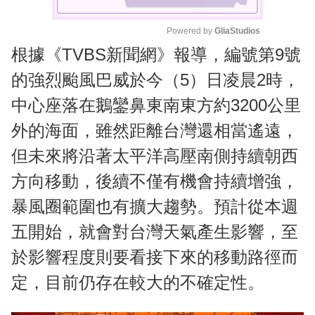
Powered by 
GliaStudios
根據《TVBS新聞網》報導，編號第9號
M
u
的強烈颱風巴威於今（5）日凌晨2時，
t
中心座落在鵝鑾鼻東南東方約3200公里
e
外的海面，雖然距離台灣還相當遙遠，
但未來將沿著太平洋高壓南側持續朝西
方向移動，後續不僅有機會持續增強，
暴風圈範圍也有擴大趨勢。預計從本週
五開始，就會對台灣天氣產生影響，至
於影響程度則要看接下來的移動路徑而
定，目前仍存在較大的不確定性。