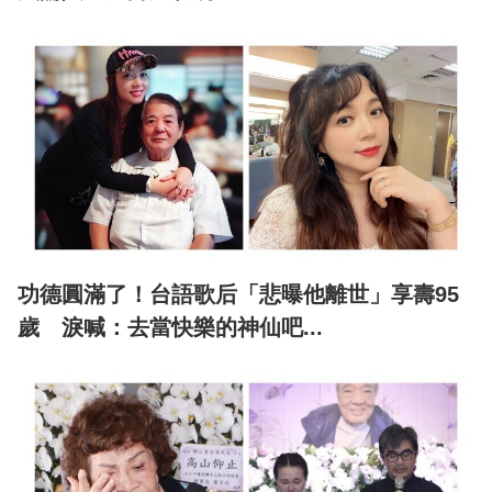
功德圓滿了！台語歌后「悲曝他離世」享壽95
歲 淚喊：去當快樂的神仙吧...