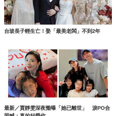
台玻長子輕生亡！娶「最美老闆」不到2年
最新／賈靜雯深夜慟曝「她已離世」 淚PO合
照喊：真的好愛你...