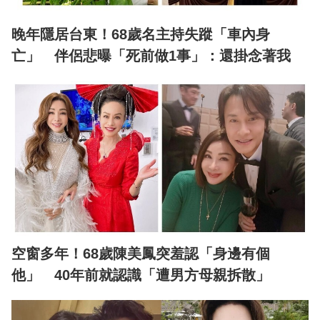
晚年隱居台東！68歲名主持失蹤「車內身
亡」 伴侶悲曝「死前做1事」：還掛念著我
空窗多年！68歲陳美鳳突羞認「身邊有個
他」 40年前就認識「遭男方母親拆散」