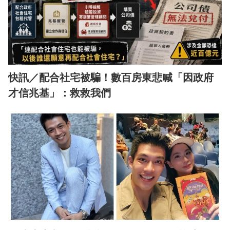
快訊／配合社宅被騙！數百房東悲喊「因政府
才信兆基」：救救我們