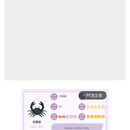
閱讀文章
arrow_forward_ios