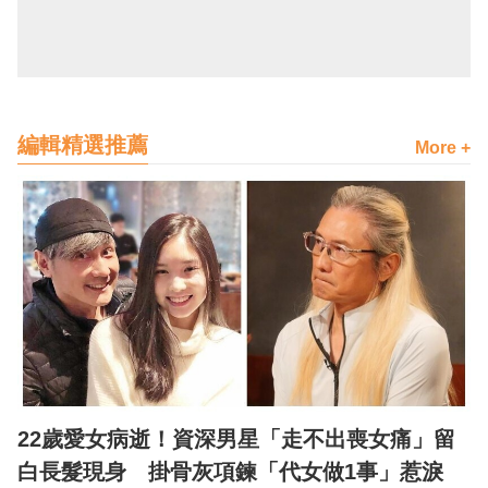
編輯精選推薦
More +
22歲愛女病逝！資深男星「走不出喪女痛」留
白長髮現身 掛骨灰項鍊「代女做1事」惹淚