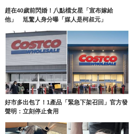
趕在40歲前閃婚！八點檔女星「宣布嫁給
他」 尪驚人身分曝「媒人是柯叔元」
好市多出包了！1產品「緊急下架召回」官方發
聲明：立刻停止食用