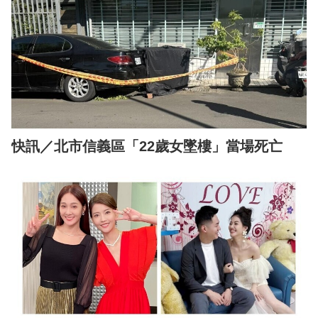
快訊／北市信義區「22歲女墜樓」當場死亡