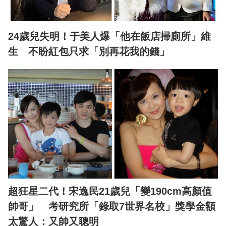
24歲兒失明！于美人爆「他在飯店掃廁所」維
生 不盼紅包只求「別再花我的錢」
超狂星二代！宋逸民21歲兒「變190cm高顏值
帥哥」 考研究所「錄取7世界名校」獎學金額
太驚人：又帥又聰明