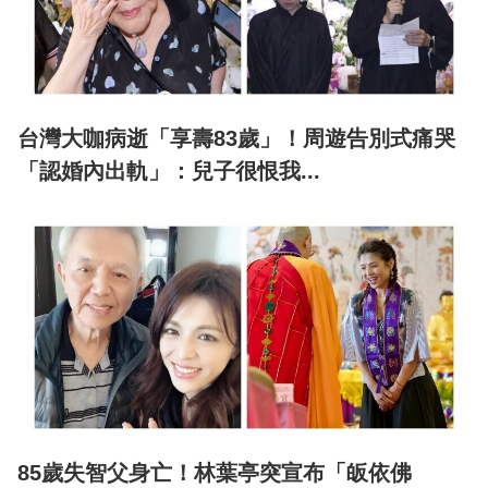
台灣大咖病逝「享壽83歲」！周遊告別式痛哭
「認婚內出軌」：兒子很恨我...
85歲失智父身亡！林葉亭突宣布「皈依佛