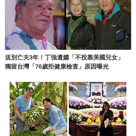
送別亡夫3年！丁強遺孀「不投靠美國兒女」
獨留台灣「76歲拒健康檢查」原因曝光