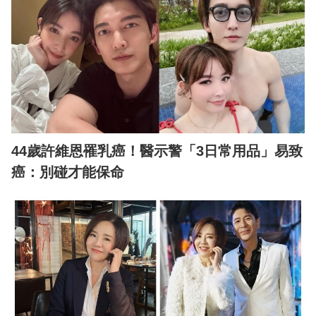
44歲許維恩罹乳癌！醫示警「3日常用品」易致
癌：別碰才能保命