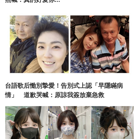
台語歌后慟別摯愛！告別式上認「早隱瞞病
情」 道歉哭喊：原諒我簽放棄急救