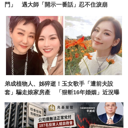
門」 遇大師「開示一番話」忍不住淚崩
弟成植物人、姊猝逝！玉女歌手「遭前夫設
套」騙走娘家房產 「狠斬16年婚姻」近況曝