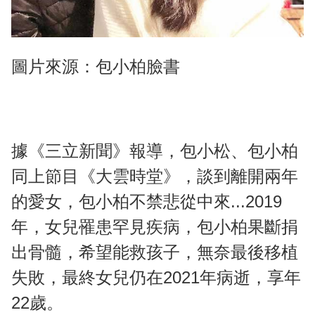
圖片來源：包小柏臉書
據《三立新聞》報導，包小松、包小柏
同上節目《大雲時堂》，談到離開兩年
的愛女，包小柏不禁悲從中來...2019
年，女兒罹患罕見疾病，包小柏果斷捐
出骨髓，希望能救孩子，無奈最後移植
失敗，最終女兒仍在2021年病逝，享年
22歲。