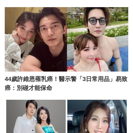
44歲許維恩罹乳癌！醫示警「3日常用品」易致
癌：別碰才能保命