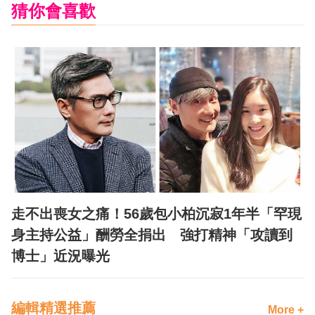
猜你會喜歡
走不出喪女之痛！56歲包小柏沉寂1年半「罕現
身主持公益」酬勞全捐出 強打精神「攻讀到
博士」近況曝光
編輯精選推薦
More +