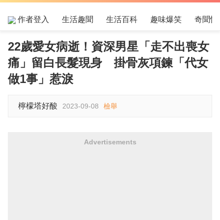
作者登入
生活趣聞
生活百科
趣味爆笑
奇聞怪
22歲愛女病逝！資深男星「走不出喪女
痛」留白長髮現身 掛骨灰項鍊「代女
做1事」惹淚
檸檬塔好酸
2023-09-08
檢舉
Advertisements