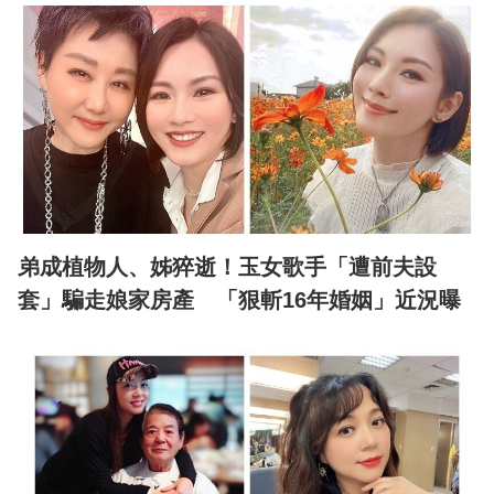
弟成植物人、姊猝逝！玉女歌手「遭前夫設
套」騙走娘家房產 「狠斬16年婚姻」近況曝