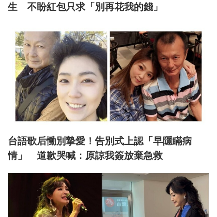
生 不盼紅包只求「別再花我的錢」
台語歌后慟別摯愛！告別式上認「早隱瞞病
情」 道歉哭喊：原諒我簽放棄急救