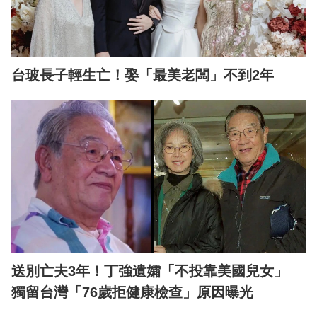
台玻長子輕生亡！娶「最美老闆」不到2年
送別亡夫3年！丁強遺孀「不投靠美國兒女」
獨留台灣「76歲拒健康檢查」原因曝光