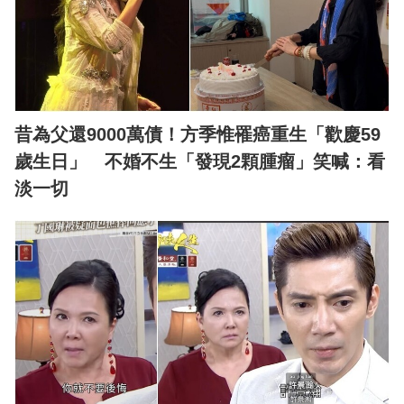
昔為父還9000萬債！方季惟罹癌重生「歡慶59
歲生日」 不婚不生「發現2顆腫瘤」笑喊：看
淡一切