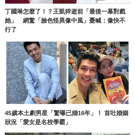
丁國琳怎麼了！？王凱猝逝前「最後一幕對戲
她」 網驚「臉色怪異像中風」憂喊：像快不
行了
45歲本土劇男星「驚曝已婚16年」！ 首吐婚姻
狀況「愛女是名校學霸」