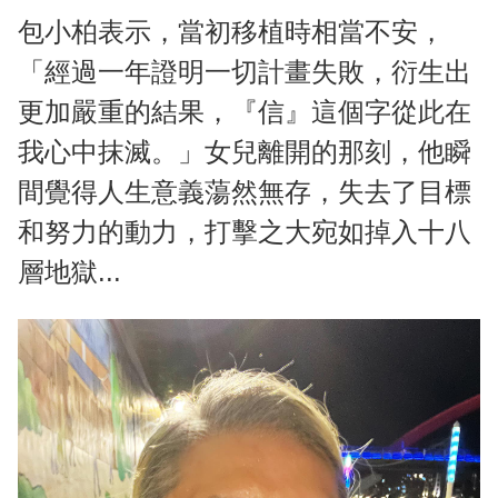
包小柏表示，當初移植時相當不安，
「經過一年證明一切計畫失敗，衍生出
更加嚴重的結果，『信』這個字從此在
我心中抹滅。」女兒離開的那刻，他瞬
間覺得人生意義蕩然無存，失去了目標
和努力的動力，打擊之大宛如掉入十八
層地獄...