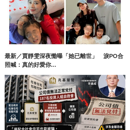
最新／賈靜雯深夜慟曝「她已離世」 淚PO合
照喊：真的好愛你...