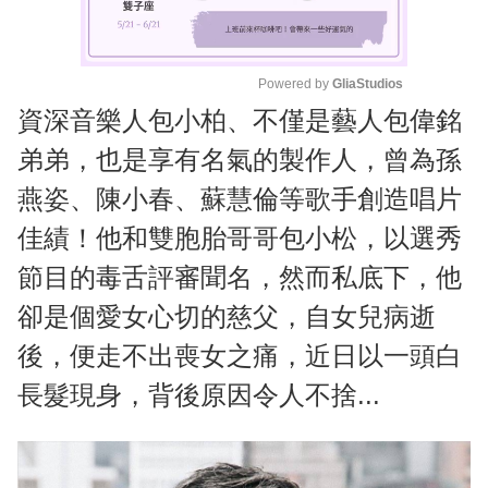
Powered by 
GliaStudios
資深音樂人包小柏、不僅是藝人包偉銘
M
u
弟弟，也是享有名氣的製作人，曾為孫
t
燕姿、陳小春、蘇慧倫等歌手創造唱片
e
佳績！他和雙胞胎哥哥包小松，以選秀
節目的毒舌評審聞名，然而私底下，他
卻是個愛女心切的慈父，自女兒病逝
後，便走不出喪女之痛，近日以一頭白
長髮現身，背後原因令人不捨...