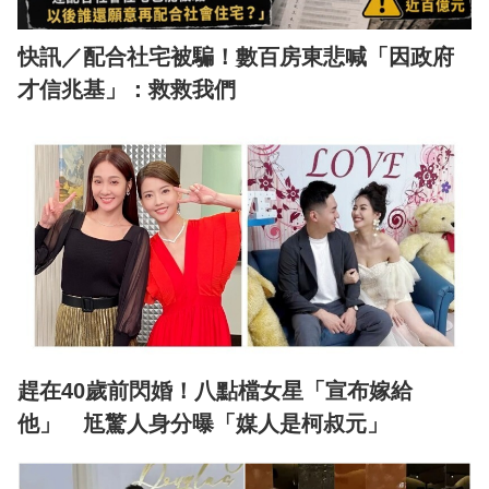
快訊／配合社宅被騙！數百房東悲喊「因政府
才信兆基」：救救我們
趕在40歲前閃婚！八點檔女星「宣布嫁給
他」 尪驚人身分曝「媒人是柯叔元」