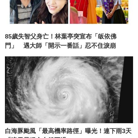
85歲失智父身亡！林葉亭突宣布「皈依佛
門」 遇大師「開示一番話」忍不住淚崩
白海豚颱風「最高機率路徑」曝光！連下雨3天