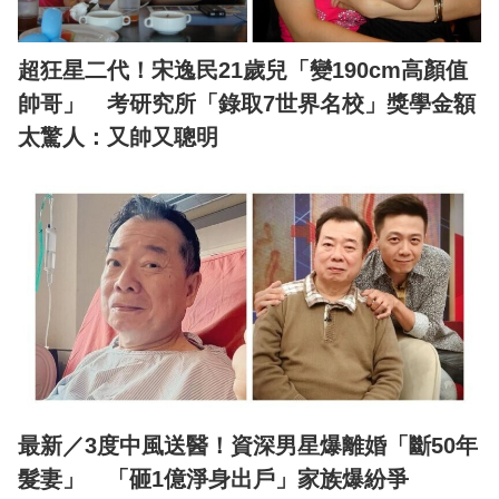
超狂星二代！宋逸民21歲兒「變190cm高顏值
帥哥」 考研究所「錄取7世界名校」獎學金額
太驚人：又帥又聰明
最新／3度中風送醫！資深男星爆離婚「斷50年
髮妻」 「砸1億淨身出戶」家族爆紛爭