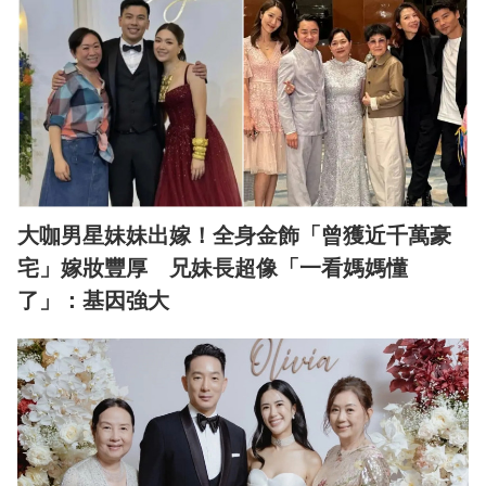
大咖男星妹妹出嫁！全身金飾「曾獲近千萬豪
宅」嫁妝豐厚 兄妹長超像「一看媽媽懂
了」：基因強大