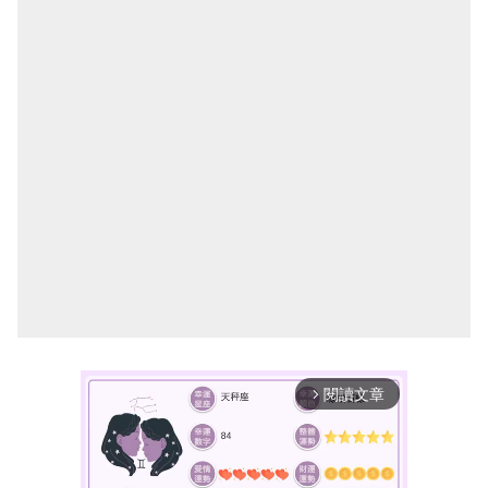
閱讀文章
arrow_forward_ios