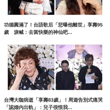
功德圓滿了！台語歌后「悲曝他離世」享壽95
歲 淚喊：去當快樂的神仙吧...
台灣大咖病逝「享壽83歲」！周遊告別式痛哭
「認婚內出軌」：兒子很恨我...