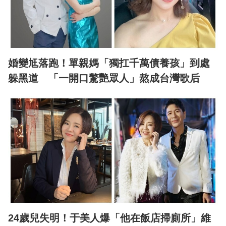
婚變尪落跑！單親媽「獨扛千萬債養孩」到處
躲黑道 「一開口驚艷眾人」熬成台灣歌后
24歲兒失明！于美人爆「他在飯店掃廁所」維