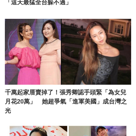
「這天最猛全台躲不過」
千萬起家厝賣掉了！張秀卿認手頭緊「為女兒
月花20萬」 她超爭氣「進軍美國」成台灣之
光