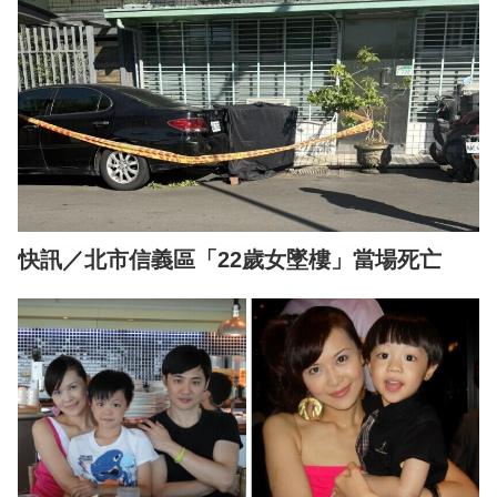
快訊／北市信義區「22歲女墜樓」當場死亡