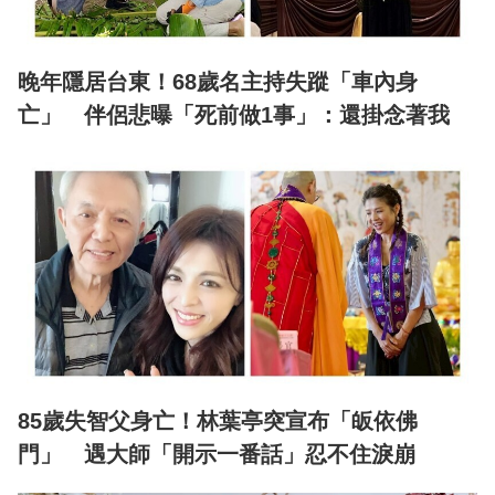
晚年隱居台東！68歲名主持失蹤「車內身
亡」 伴侶悲曝「死前做1事」：還掛念著我
85歲失智父身亡！林葉亭突宣布「皈依佛
門」 遇大師「開示一番話」忍不住淚崩