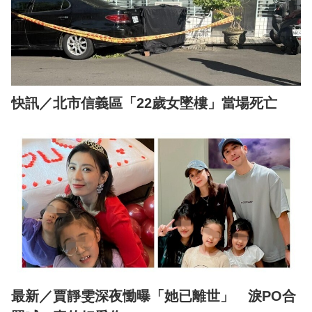
快訊／北市信義區「22歲女墜樓」當場死亡
最新／賈靜雯深夜慟曝「她已離世」 淚PO合