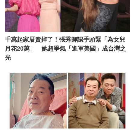
千萬起家厝賣掉了！張秀卿認手頭緊「為女兒
月花20萬」 她超爭氣「進軍美國」成台灣之
光