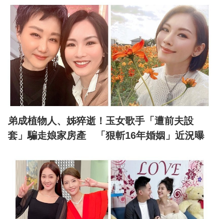
弟成植物人、姊猝逝！玉女歌手「遭前夫設
套」騙走娘家房產 「狠斬16年婚姻」近況曝