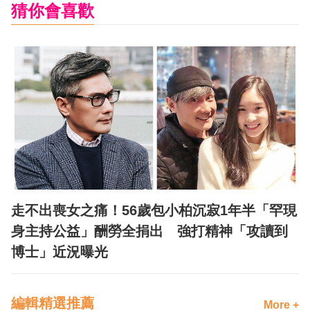
猜你會喜歡
走不出喪女之痛！56歲包小柏沉寂1年半「罕現
身主持公益」酬勞全捐出 強打精神「攻讀到
博士」近況曝光
編輯精選推薦
More +