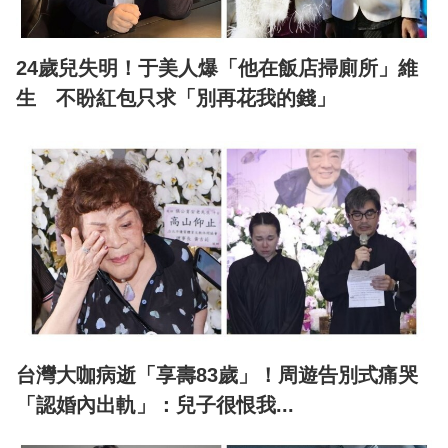
24歲兒失明！于美人爆「他在飯店掃廁所」維
生 不盼紅包只求「別再花我的錢」
台灣大咖病逝「享壽83歲」！周遊告別式痛哭
「認婚內出軌」：兒子很恨我...