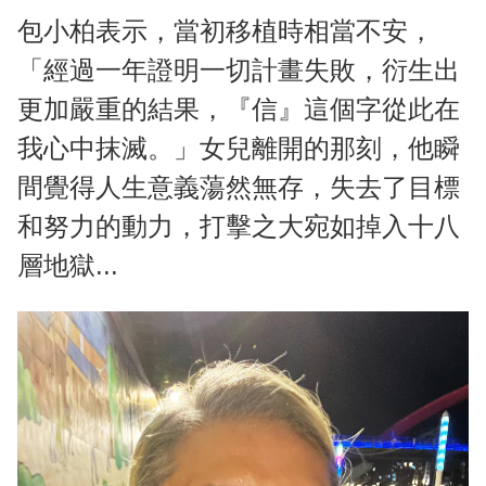
包小柏表示，當初移植時相當不安，
「經過一年證明一切計畫失敗，衍生出
更加嚴重的結果，『信』這個字從此在
我心中抹滅。」女兒離開的那刻，他瞬
間覺得人生意義蕩然無存，失去了目標
和努力的動力，打擊之大宛如掉入十八
層地獄...