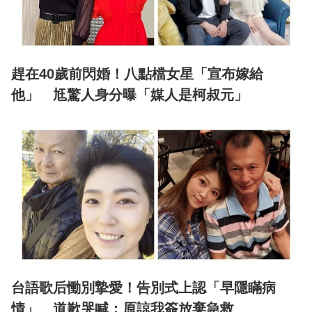
趕在40歲前閃婚！八點檔女星「宣布嫁給
他」 尪驚人身分曝「媒人是柯叔元」
台語歌后慟別摯愛！告別式上認「早隱瞞病
情」 道歉哭喊：原諒我簽放棄急救