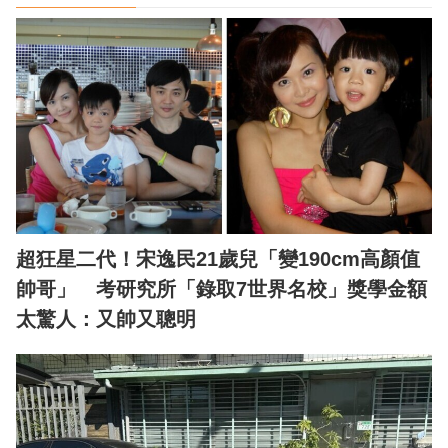
超狂星二代！宋逸民21歲兒「變190cm高顏值
帥哥」 考研究所「錄取7世界名校」獎學金額
太驚人：又帥又聰明