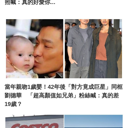
照喊：真的好愛你...
當年親吻1歲嬰！42年後「對方竟成巨星」同框
劉德華 「超高顏值如兄弟」粉絲喊：真的差
19歲？