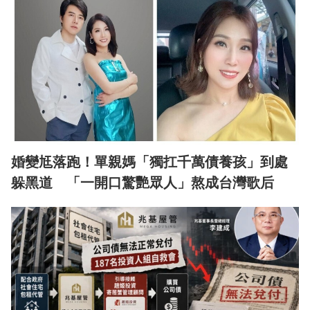
婚變尪落跑！單親媽「獨扛千萬債養孩」到處
躲黑道 「一開口驚艷眾人」熬成台灣歌后