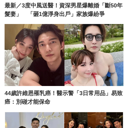
最新／3度中風送醫！資深男星爆離婚「斷50年
髮妻」 「砸1億淨身出戶」家族爆紛爭
44歲許維恩罹乳癌！醫示警「3日常用品」易致
癌：別碰才能保命