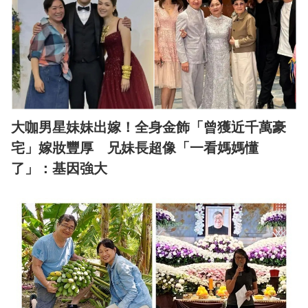
大咖男星妹妹出嫁！全身金飾「曾獲近千萬豪
宅」嫁妝豐厚 兄妹長超像「一看媽媽懂
了」：基因強大