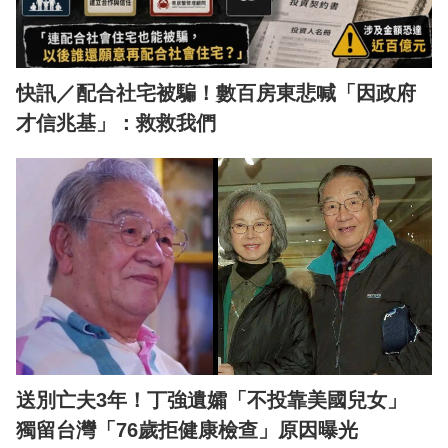
快訊／配合社宅被騙！數百房東悲喊「因政府
才信兆基」：救救我們
送別亡夫3年！丁強遺孀「不投靠美國兒女」
獨留台灣「76歲拒健康檢查」原因曝光