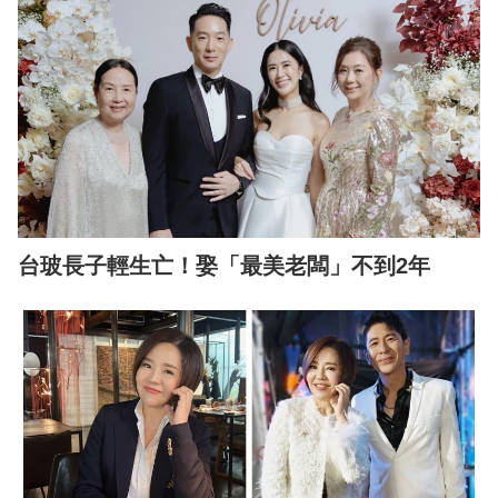
台玻長子輕生亡！娶「最美老闆」不到2年