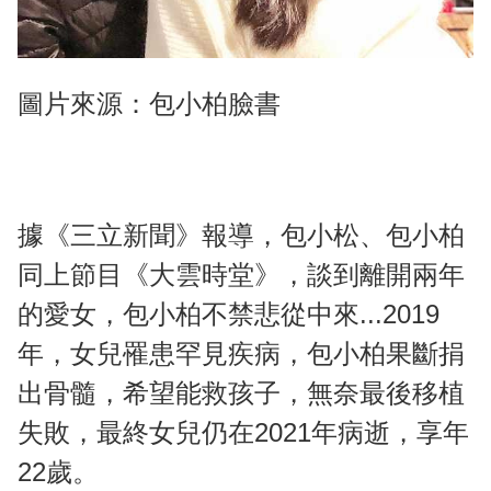
圖片來源：包小柏臉書
據《三立新聞》報導，包小松、包小柏
同上節目《大雲時堂》，談到離開兩年
的愛女，包小柏不禁悲從中來...2019
年，女兒罹患罕見疾病，包小柏果斷捐
出骨髓，希望能救孩子，無奈最後移植
失敗，最終女兒仍在2021年病逝，享年
22歲。