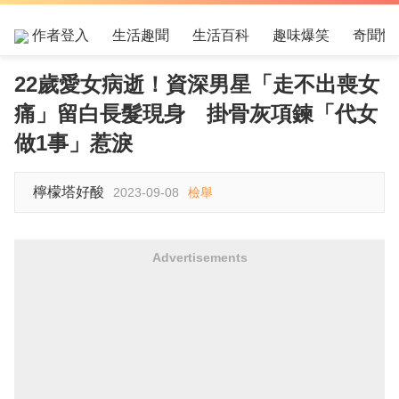
作者登入
生活趣聞
生活百科
趣味爆笑
奇聞怪
22歲愛女病逝！資深男星「走不出喪女
痛」留白長髮現身 掛骨灰項鍊「代女
做1事」惹淚
檸檬塔好酸
2023-09-08
檢舉
Advertisements