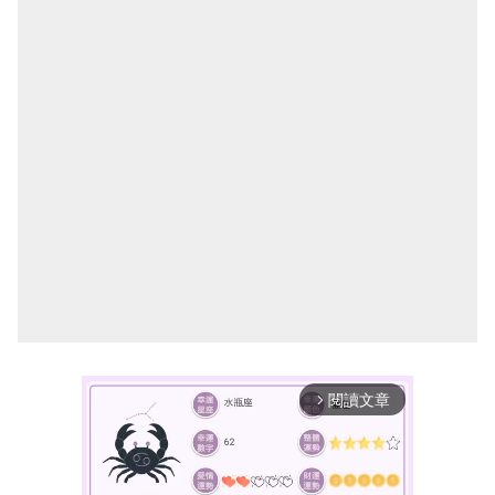
閱讀文章
arrow_forward_ios