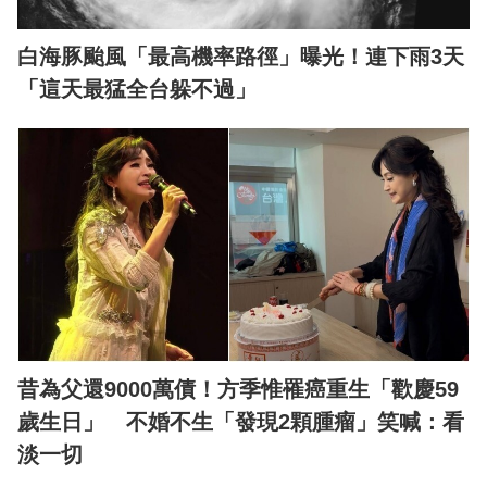
白海豚颱風「最高機率路徑」曝光！連下雨3天
「這天最猛全台躲不過」
昔為父還9000萬債！方季惟罹癌重生「歡慶59
歲生日」 不婚不生「發現2顆腫瘤」笑喊：看
淡一切