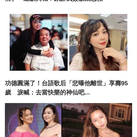
功德圓滿了！台語歌后「悲曝他離世」享壽95
歲 淚喊：去當快樂的神仙吧...