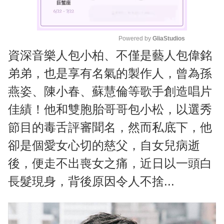
Powered by 
GliaStudios
資深音樂人包小柏、不僅是藝人包偉銘
M
u
弟弟，也是享有名氣的製作人，曾為孫
t
燕姿、陳小春、蘇慧倫等歌手創造唱片
e
佳績！他和雙胞胎哥哥包小松，以選秀
節目的毒舌評審聞名，然而私底下，他
卻是個愛女心切的慈父，自女兒病逝
後，便走不出喪女之痛，近日以一頭白
長髮現身，背後原因令人不捨...