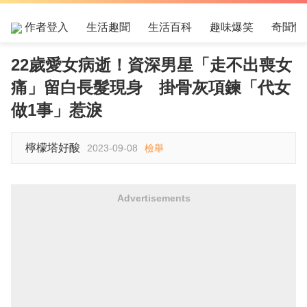
作者登入
生活趣聞
生活百科
趣味爆笑
奇聞怪
22歲愛女病逝！資深男星「走不出喪女
痛」留白長髮現身 掛骨灰項鍊「代女
做1事」惹淚
檸檬塔好酸
2023-09-08
檢舉
Advertisements