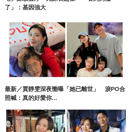
了」：基因強大
最新／賈靜雯深夜慟曝「她已離世」 淚PO合
照喊：真的好愛你...