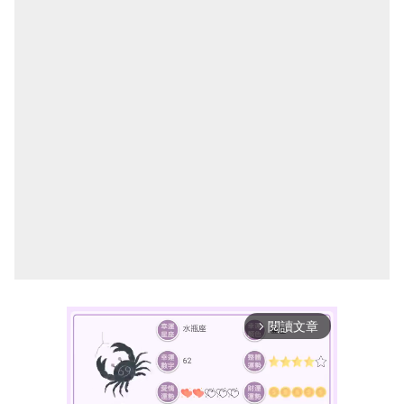
閱讀文章
arrow_forward_ios