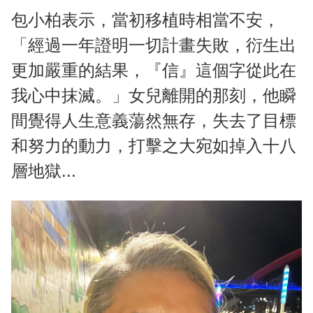
包小柏表示，當初移植時相當不安，
「經過一年證明一切計畫失敗，衍生出
更加嚴重的結果，『信』這個字從此在
我心中抹滅。」女兒離開的那刻，他瞬
間覺得人生意義蕩然無存，失去了目標
和努力的動力，打擊之大宛如掉入十八
層地獄...