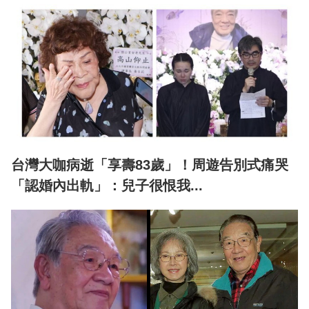
台灣大咖病逝「享壽83歲」！周遊告別式痛哭
「認婚內出軌」：兒子很恨我...