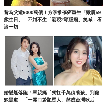
昔為父還9000萬債！方季惟罹癌重生「歡慶59
歲生日」 不婚不生「發現2顆腫瘤」笑喊：看
淡一切
婚變尪落跑！單親媽「獨扛千萬債養孩」到處
躲黑道 「一開口驚艷眾人」熬成台灣歌后