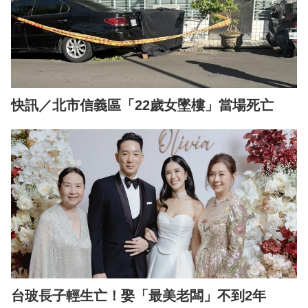
快訊／北市信義區「22歲女墜樓」當場死亡
台玻長子輕生亡！娶「最美老闆」不到2年