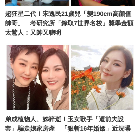
超狂星二代！宋逸民21歲兒「變190cm高顏值
帥哥」 考研究所「錄取7世界名校」獎學金額
太驚人：又帥又聰明
弟成植物人、姊猝逝！玉女歌手「遭前夫設
套」騙走娘家房產 「狠斬16年婚姻」近況曝