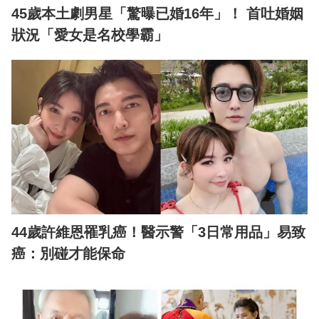
45歲本土劇男星「驚曝已婚16年」！ 首吐婚姻
狀況「愛女是名校學霸」
44歲許維恩罹乳癌！醫示警「3日常用品」易致
癌：別碰才能保命