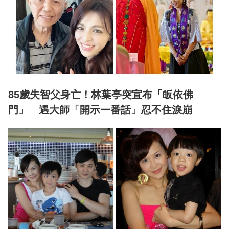
85歲失智父身亡！林葉亭突宣布「皈依佛
門」 遇大師「開示一番話」忍不住淚崩