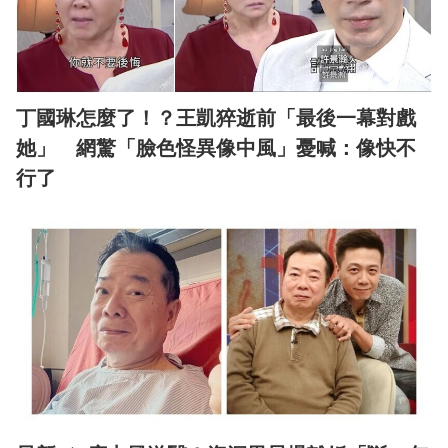
丁國琳怎麼了！？王凱猝逝前「最後一幕對戲
她」 網驚「臉色怪異像中風」憂喊：像快不
行了