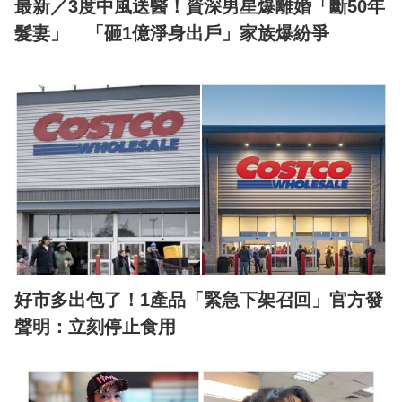
最新／3度中風送醫！資深男星爆離婚「斷50年
髮妻」 「砸1億淨身出戶」家族爆紛爭
好市多出包了！1產品「緊急下架召回」官方發
聲明：立刻停止食用