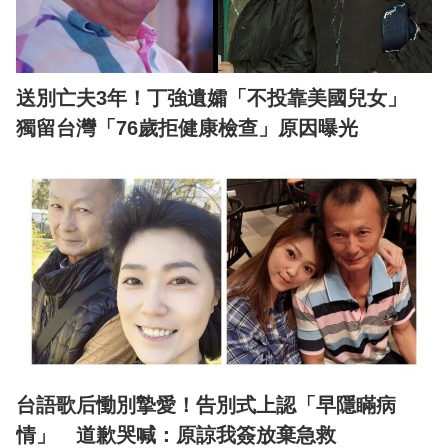
送別亡夫3年！丁強遺孀「不投靠美國兒女」
獨留台灣「76歲拒健康檢查」原因曝光
台語歌后慟別摯愛！告別式上認「早隱瞞病
情」 道歉哭喊：原諒我簽放棄急救