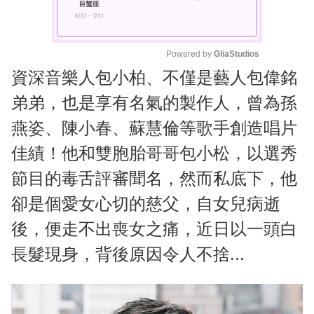
Powered by 
GliaStudios
資深音樂人包小柏、不僅是藝人包偉銘
M
u
弟弟，也是享有名氣的製作人，曾為孫
t
燕姿、陳小春、蘇慧倫等歌手創造唱片
e
佳績！他和雙胞胎哥哥包小松，以選秀
節目的毒舌評審聞名，然而私底下，他
卻是個愛女心切的慈父，自女兒病逝
後，便走不出喪女之痛，近日以一頭白
長髮現身，背後原因令人不捨...