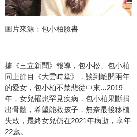
圖片來源：包小柏臉書
據《三立新聞》報導，包小松、包小柏
同上節目《大雲時堂》，談到離開兩年
的愛女，包小柏不禁悲從中來...2019
年，女兒罹患罕見疾病，包小柏果斷捐
出骨髓，希望能救孩子，無奈最後移植
失敗，最終女兒仍在2021年病逝，享年
22歲。