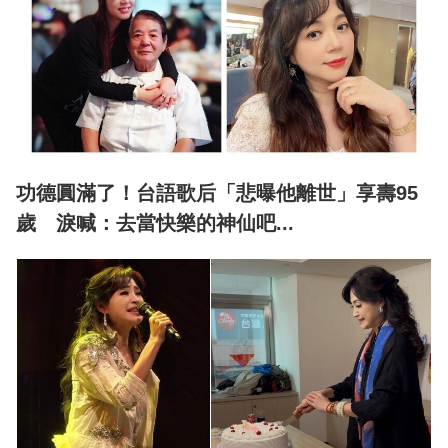
功德圓滿了！台語歌后「悲曝他離世」享壽95
歲 淚喊：去當快樂的神仙吧...