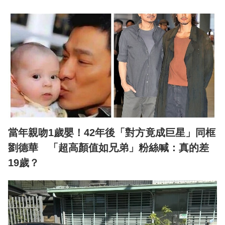
當年親吻1歲嬰！42年後「對方竟成巨星」同框
劉德華 「超高顏值如兄弟」粉絲喊：真的差
19歲？