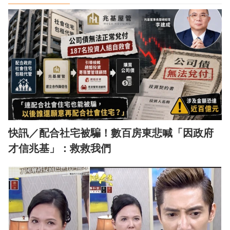
快訊／配合社宅被騙！數百房東悲喊「因政府
才信兆基」：救救我們