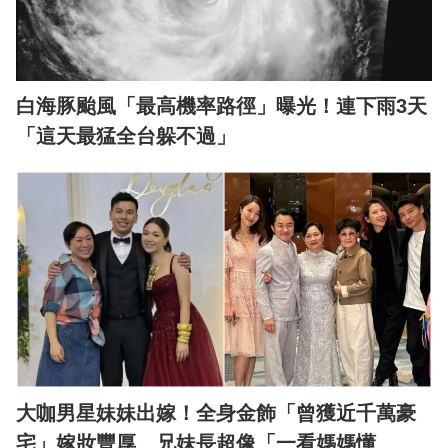
白海豚颱風「最高機率路徑」曝光！連下雨3天
「這天最猛全台躲不過」
大咖男星妹妹出嫁！全身金飾「曾獲近千萬豪
宅」嫁妝豐厚 兄妹長超像「一看媽媽懂