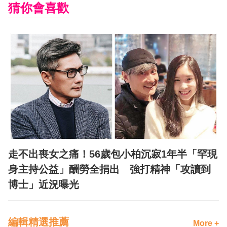
猜你會喜歡
走不出喪女之痛！56歲包小柏沉寂1年半「罕現
身主持公益」酬勞全捐出 強打精神「攻讀到
博士」近況曝光
編輯精選推薦
More +