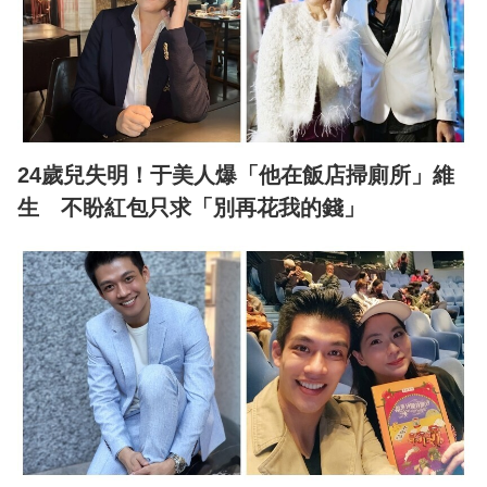
24歲兒失明！于美人爆「他在飯店掃廁所」維
生 不盼紅包只求「別再花我的錢」