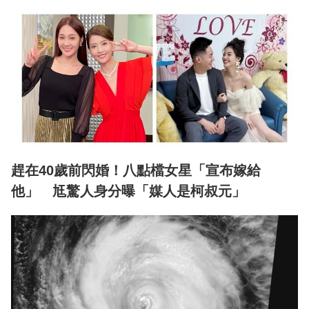
趕在40歲前閃婚！八點檔女星「宣布嫁給
他」 尪驚人身分曝「媒人是柯叔元」