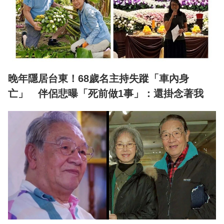
晚年隱居台東！68歲名主持失蹤「車內身
亡」 伴侶悲曝「死前做1事」：還掛念著我