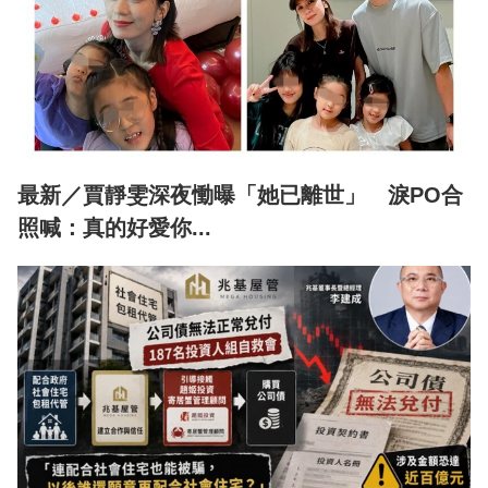
最新／賈靜雯深夜慟曝「她已離世」 淚PO合
照喊：真的好愛你...