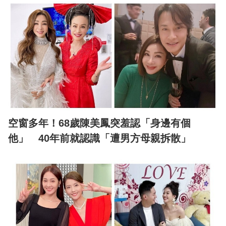
空窗多年！68歲陳美鳳突羞認「身邊有個
他」 40年前就認識「遭男方母親拆散」