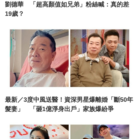
劉德華 「超高顏值如兄弟」粉絲喊：真的差
19歲？
最新／3度中風送醫！資深男星爆離婚「斷50年
髮妻」 「砸1億淨身出戶」家族爆紛爭