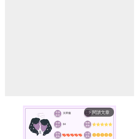
閱讀文章
arrow_forward_ios