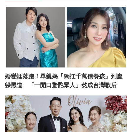
婚變尪落跑！單親媽「獨扛千萬債養孩」到處
躲黑道 「一開口驚艷眾人」熬成台灣歌后