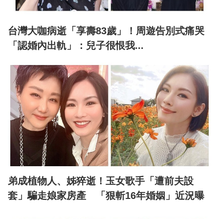
台灣大咖病逝「享壽83歲」！周遊告別式痛哭
「認婚內出軌」：兒子很恨我...
弟成植物人、姊猝逝！玉女歌手「遭前夫設
套」騙走娘家房產 「狠斬16年婚姻」近況曝