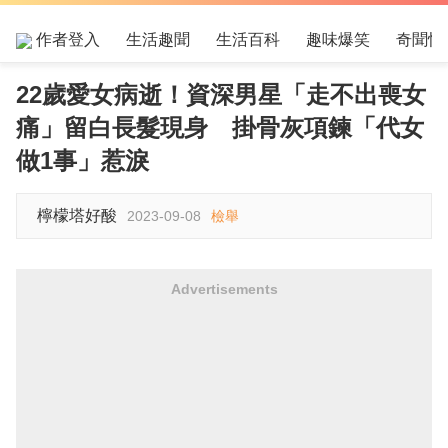
作者登入
生活趣聞
生活百科
趣味爆笑
奇聞怪
22歲愛女病逝！資深男星「走不出喪女
痛」留白長髮現身 掛骨灰項鍊「代女
做1事」惹淚
檸檬塔好酸
2023-09-08
檢舉
Advertisements