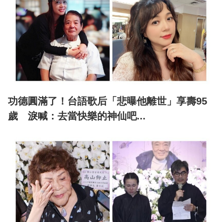
功德圓滿了！台語歌后「悲曝他離世」享壽95
歲 淚喊：去當快樂的神仙吧...