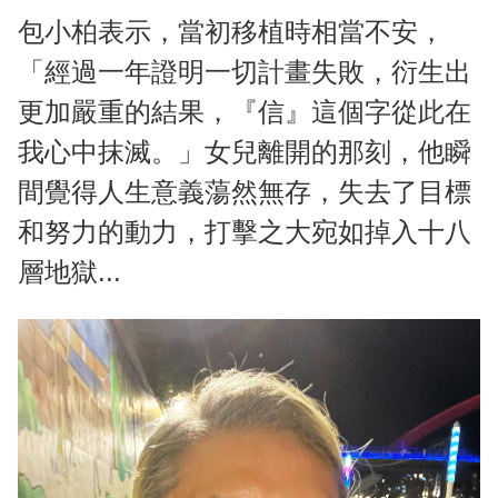
包小柏表示，當初移植時相當不安，
「經過一年證明一切計畫失敗，衍生出
更加嚴重的結果，『信』這個字從此在
我心中抹滅。」女兒離開的那刻，他瞬
間覺得人生意義蕩然無存，失去了目標
和努力的動力，打擊之大宛如掉入十八
層地獄...