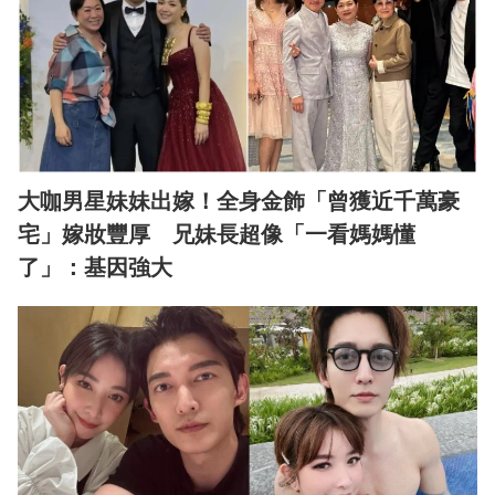
大咖男星妹妹出嫁！全身金飾「曾獲近千萬豪
宅」嫁妝豐厚 兄妹長超像「一看媽媽懂
了」：基因強大