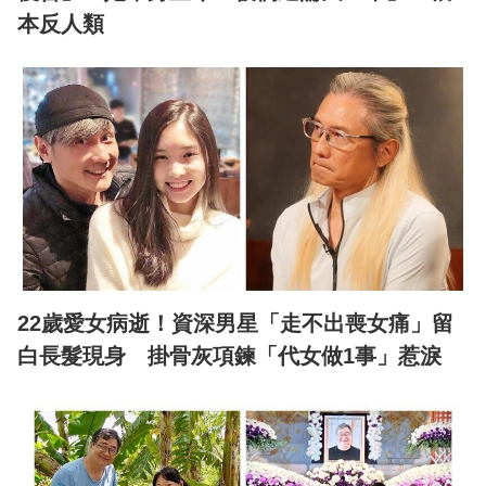
本反人類
22歲愛女病逝！資深男星「走不出喪女痛」留
白長髮現身 掛骨灰項鍊「代女做1事」惹淚