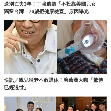
送別亡夫3年！丁強遺孀「不投靠美國兒女」
獨留台灣「76歲拒健康檢查」原因曝光
快訊／親兒啃老不敢退休！演藝圈大咖「驚傳
已經過世」