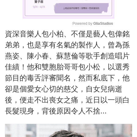
Powered by 
GliaStudios
資深音樂人包小柏、不僅是藝人包偉銘
M
u
弟弟，也是享有名氣的製作人，曾為孫
t
燕姿、陳小春、蘇慧倫等歌手創造唱片
e
佳績！他和雙胞胎哥哥包小松，以選秀
節目的毒舌評審聞名，然而私底下，他
卻是個愛女心切的慈父，自女兒病逝
後，便走不出喪女之痛，近日以一頭白
長髮現身，背後原因令人不捨...