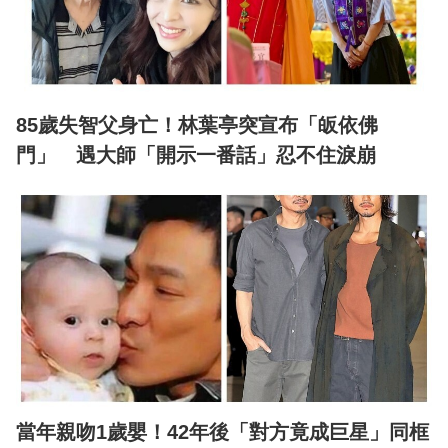
85歲失智父身亡！林葉亭突宣布「皈依佛
門」 遇大師「開示一番話」忍不住淚崩
當年親吻1歲嬰！42年後「對方竟成巨星」同框