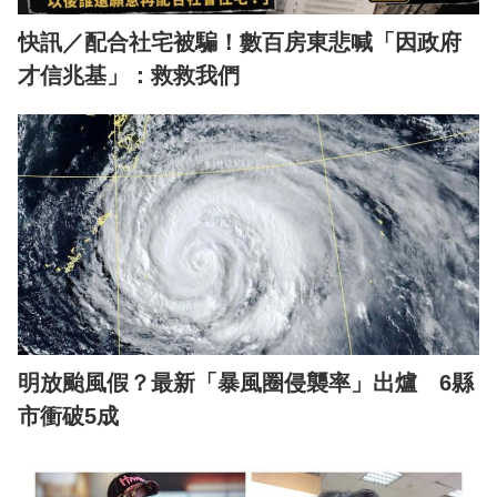
快訊／配合社宅被騙！數百房東悲喊「因政府
才信兆基」：救救我們
明放颱風假？最新「暴風圈侵襲率」出爐 6縣
市衝破5成