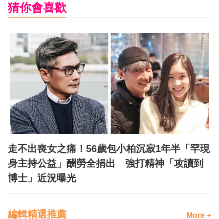
猜你會喜歡
走不出喪女之痛！56歲包小柏沉寂1年半「罕現
身主持公益」酬勞全捐出 強打精神「攻讀到
博士」近況曝光
編輯精選推薦
More +