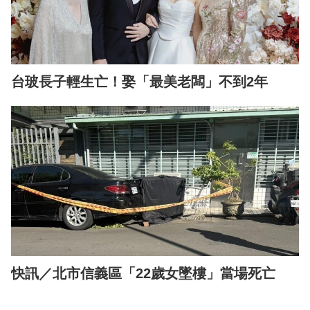
台玻長子輕生亡！娶「最美老闆」不到2年
快訊／北市信義區「22歲女墜樓」當場死亡