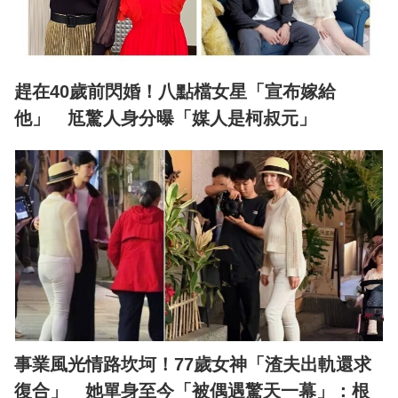
趕在40歲前閃婚！八點檔女星「宣布嫁給
他」 尪驚人身分曝「媒人是柯叔元」
事業風光情路坎坷！77歲女神「渣夫出軌還求
復合」 她單身至今「被偶遇驚天一幕」：根