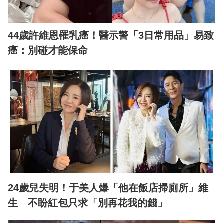
44歲許維恩罹乳癌！醫示警「3日常用品」易致
癌：別碰才能保命
24歲兒失明！于美人爆「他在飯店掃廁所」維
生 不盼紅包只求「別再花我的錢」