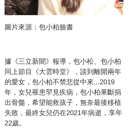
圖片來源：包小柏臉書
據《三立新聞》報導，包小松、包小柏
同上節目《大雲時堂》，談到離開兩年
的愛女，包小柏不禁悲從中來...2019
年，女兒罹患罕見疾病，包小柏果斷捐
出骨髓，希望能救孩子，無奈最後移植
失敗，最終女兒仍在2021年病逝，享年
22歲。