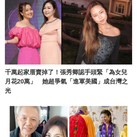
千萬起家厝賣掉了！張秀卿認手頭緊「為女兒
月花20萬」 她超爭氣「進軍美國」成台灣之
光