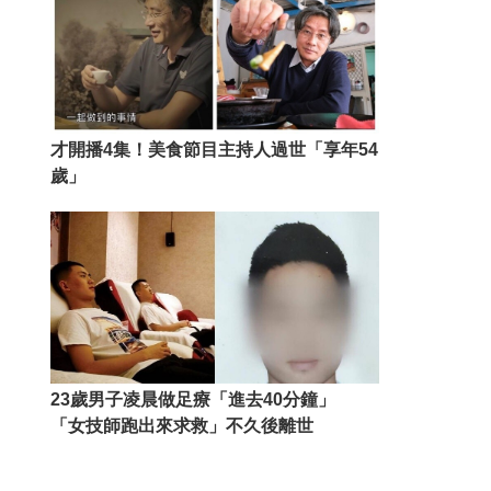
才開播4集！美食節目主持人過世「享年54
歲」
23歲男子凌晨做足療「進去40分鐘」
「女技師跑出來求救」不久後離世