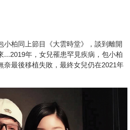
包小柏同上節目《大雲時堂》，談到離開
..2019年，女兒罹患罕見疾病，包小柏
奈最後移植失敗，最終女兒仍在2021年