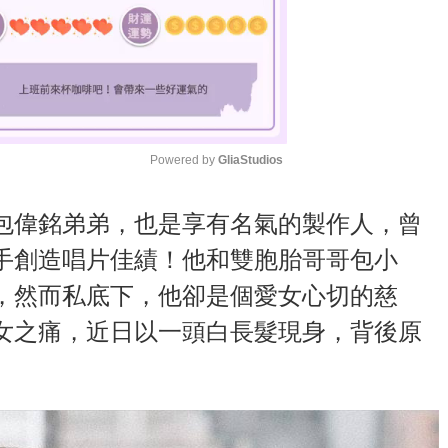
Powered by 
GliaStudios
M
包偉銘弟弟，也是享有名氣的製作人，曾
u
手創造唱片佳績！他和雙胞胎哥哥包小
t
，然而私底下，他卻是個愛女心切的慈
e
女之痛，近日以一頭白長髮現身，背後原