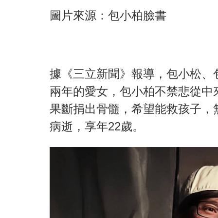
圖片來源：包小柏臉書
據《三立新聞》報導，包小松、
兩年的愛女，包小柏不禁悲從中來.
果斷捐出骨髓，希望能救孩子，無
病逝，享年22歲。