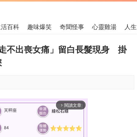
生活百科
趣味爆笑
奇聞怪事
心靈雞湯
人生
「走不出喪女痛」留白長髮現身 掛
淚
閱讀文章
arrow_forward_ios