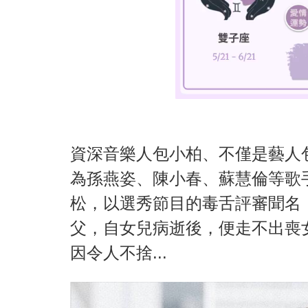
資深音樂人包小柏、不僅是藝人
為孫燕姿、陳小春、蘇慧倫等歌
松，以選秀節目的毒舌評審聞名
父，自女兒病逝後，便走不出喪
因令人不捨...