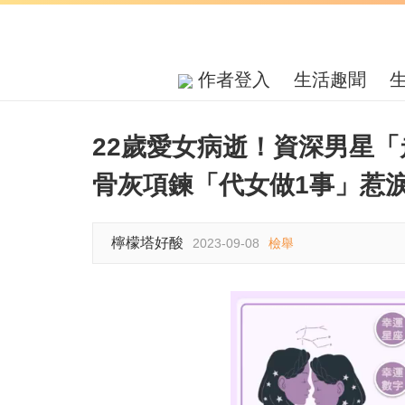
作者登入
生活趣聞
22歲愛女病逝！資深男星
骨灰項鍊「代女做1事」惹
檸檬塔好酸
2023-09-08
檢舉