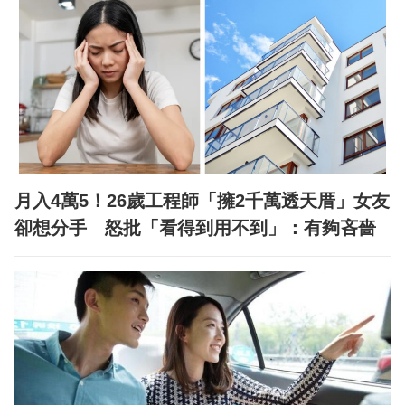
月入4萬5！26歲工程師「擁2千萬透天厝」女友
卻想分手 怒批「看得到用不到」：有夠吝嗇