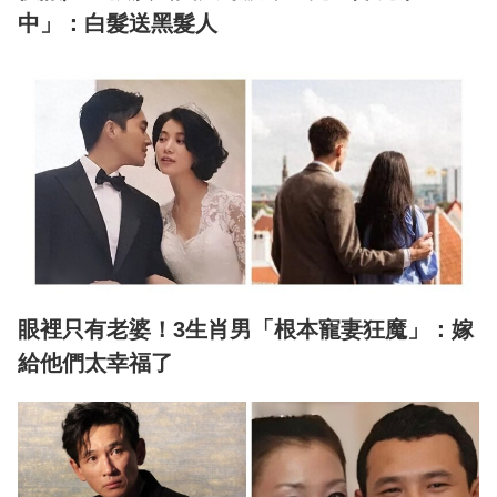
中」：白髮送黑髮人
眼裡只有老婆！3生肖男「根本寵妻狂魔」：嫁
給他們太幸福了