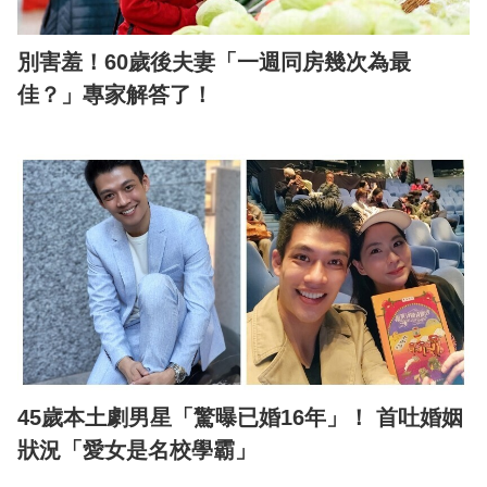
別害羞！60歲後夫妻「一週同房幾次為最
佳？」專家解答了！
45歲本土劇男星「驚曝已婚16年」！ 首吐婚姻
狀況「愛女是名校學霸」