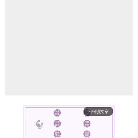
閱讀文章
arrow_forward_ios