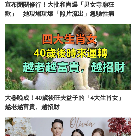
宣布閉關修行！大批和尚爆「男女寺廟狂
歡」 她現場玩壞「照片流出」急驗性病
大器晚成！40歲後旺夫益子的「4大生肖女」
越老越富貴、越招財