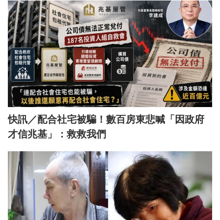
快訊／配合社宅被騙！數百房東悲喊「因政府
才信兆基」：救救我們