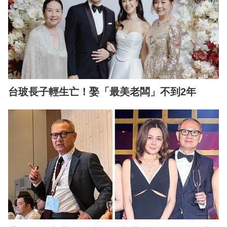
台玻長子輕生亡！娶「最美老闆」不到2年