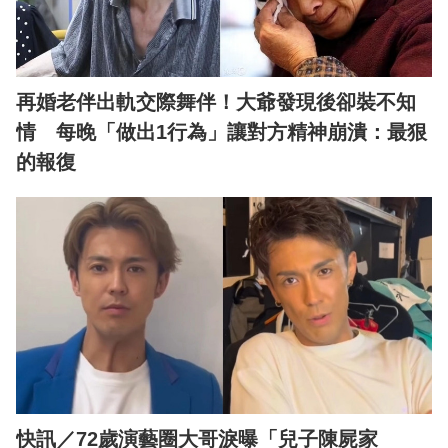
再婚老伴出軌交際舞伴！大爺發現後卻裝不知
情 每晚「做出1行為」讓對方精神崩潰：最狠
的報復
快訊／72歲演藝圈大哥淚曝「兒子陳屍家