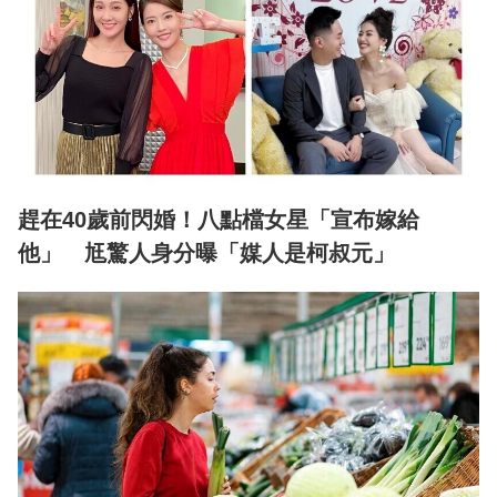
趕在40歲前閃婚！八點檔女星「宣布嫁給
他」 尪驚人身分曝「媒人是柯叔元」