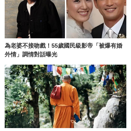
為老婆不接吻戲！55歲國民級影帝「被爆有婚
外情」調情對話曝光