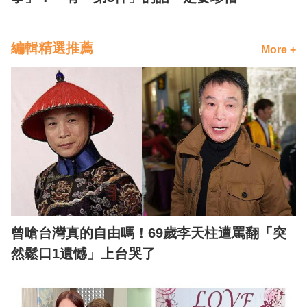
編輯精選推薦
More +
曾嗆台灣真的自由嗎！69歲李天柱遭罵翻「突
然鬆口1遺憾」上台哭了