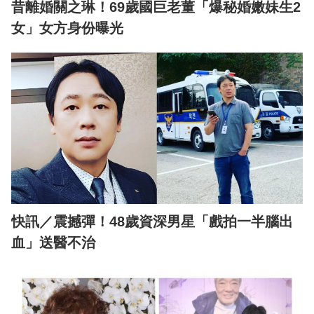
昔離婚關之琳！69歲國巨老董「爆秘婚嫩妹生2
女」女方身份曝光
快訊／震撼彈！48歲資深男星「戲拍一半腦出
血」送醫不治