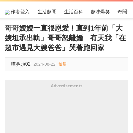
作者登入
生活趣聞
生活百科
趣味爆笑
奇聞怪
哥哥嫂嫂一直很恩愛！直到1年前「大
嫂坦承出軌」哥哥怒離婚 有天我「在
超市遇見大嫂爸爸」哭著跑回家
喵鼻頭02
2024-08-22
檢舉
Advertisements