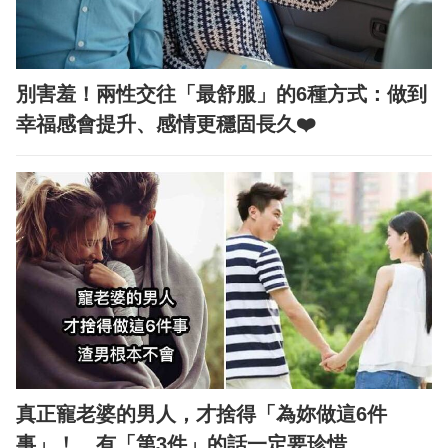
別害羞！兩性交往「最舒服」的6種方式：做到
幸福感會提升、感情更穩固長久❤️
真正寵老婆的男人，才捨得「為妳做這6件
事」！ 有「第3件」的話一定要珍惜