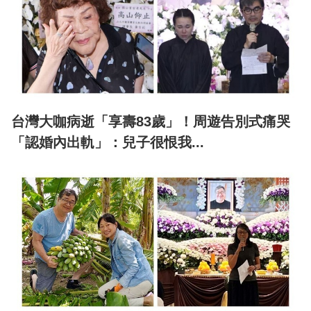
台灣大咖病逝「享壽83歲」！周遊告別式痛哭
「認婚內出軌」：兒子很恨我...