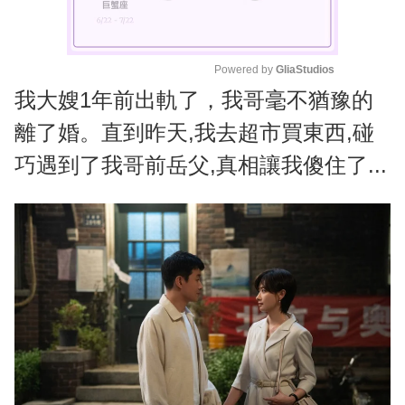
Powered by 
GliaStudios
我大嫂1年前出軌了，我哥毫不猶豫的
M
u
離了婚。直到昨天,我去超市買東西,碰
t
巧遇到了我哥前岳父,真相讓我傻住了...
e