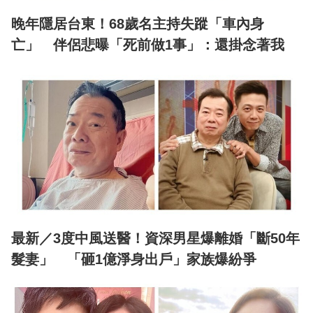
晚年隱居台東！68歲名主持失蹤「車內身
亡」 伴侶悲曝「死前做1事」：還掛念著我
最新／3度中風送醫！資深男星爆離婚「斷50年
髮妻」 「砸1億淨身出戶」家族爆紛爭