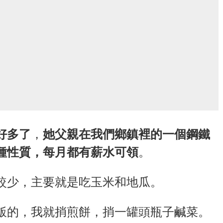
好多了
，
她父親在我們鄉鎮裡的一個鋼鐵
種性質，每月都有薪水可領
。
較少，主要就是吃玉米和地瓜。
飯的，我就捎煎餅，捎一罐頭瓶子鹹菜。