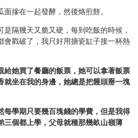
瓜面摻在一起發酵，然後烙煎餅。
可是隔幾天又脆又硬，每到吃飯的時候，
都會戳破了，我只好用搪瓷缸子接一杯熱
親給她買了餐廳的飯票，她可以拿著飯票
香就坐在我的身邊，她總是把饅頭掰一塊
然每學期只要幾百塊錢的學費，但是我得
弟三個都上學，父母就種那幾畝山嶺薄