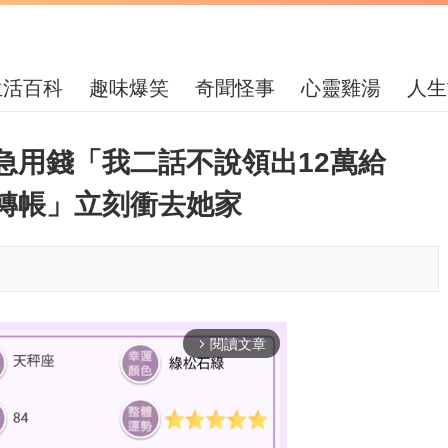
生活百科
趣味爆笑
奇聞怪事
心靈雞湯
人生
急用錢「我二話不說領出12萬給
轉帳」立刻衝去她家
閱讀文章
arrow_forward_ios