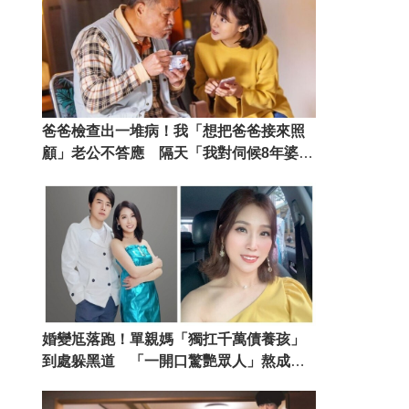
爸爸檢查出一堆病！我「想把爸爸接來照
顧」老公不答應 隔天「我對伺候8年婆婆
出招」讓老公沒話說
婚變尪落跑！單親媽「獨扛千萬債養孩」
到處躲黑道 「一開口驚艷眾人」熬成台
灣歌后