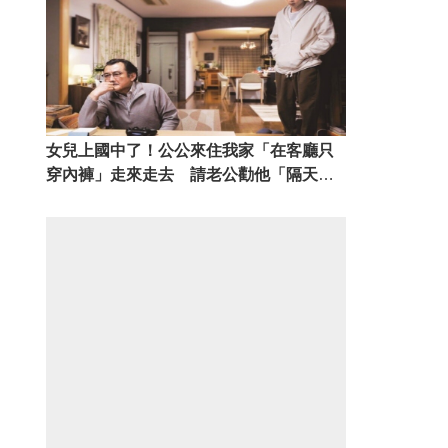
女兒上國中了！公公來住我家「在客廳只
穿內褲」走來走去 請老公勸他「隔天我
經過客廳」一看傻眼了