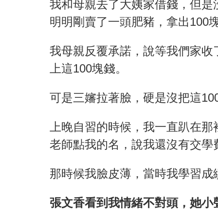
我和母親去了大姨家借錢，但是
明明剛賣了一頭肥豬，拿出100
我母親反覆承諾，說等我們家收
上這100塊錢。
可是三嬸拉著臉，硬是沒把這10
上晚自習的時候，我一直趴在那
老師點我的名，說我還沒有交學
那時候我臉皮薄，當時我學習成
張文香看到我情緒不對頭，她小