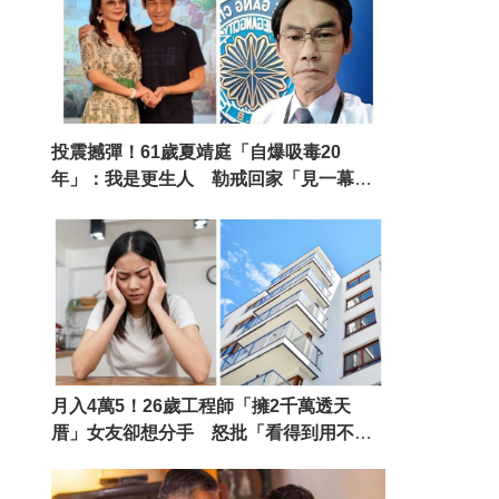
投震撼彈！61歲夏靖庭「自爆吸毒20
年」：我是更生人 勒戒回家「見一幕心
碎」洗心革面
月入4萬5！26歲工程師「擁2千萬透天
厝」女友卻想分手 怒批「看得到用不
到」：有夠吝嗇