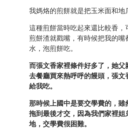
我媽烙的煎餅就是把玉米面和地
這種煎餅當時吃起來還比較香，
煎餅渣就戳嘴，有時候把我的嘴
水，泡煎餅吃。
而張文香家裡條件好多了，她父
去餐廳買來熱呼呼的饅頭，張文
給我吃。
那時候上國中是要交學費的，雖
拖到最後才交，因為我們家裡姐
地，交學費很困難。