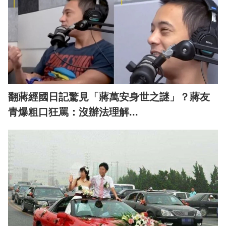
翻蔣經國日記驚見「蔣萬安身世之謎」？蔣友
青爆粗口狂罵：沒辦法理解...