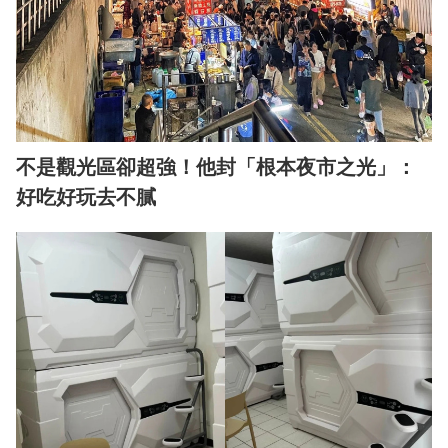
不是觀光區卻超強！他封「根本夜市之光」：
好吃好玩去不膩