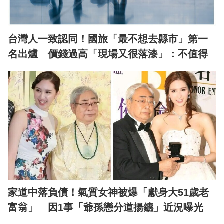
台灣人一致認同！國旅「最不想去縣市」第一
名出爐 價錢過高「現場又很落漆」：不值得
家道中落負債！氣質女神被爆「獻身大51歲老
富翁」 因1事「爺孫戀分道揚鑣」近況曝光