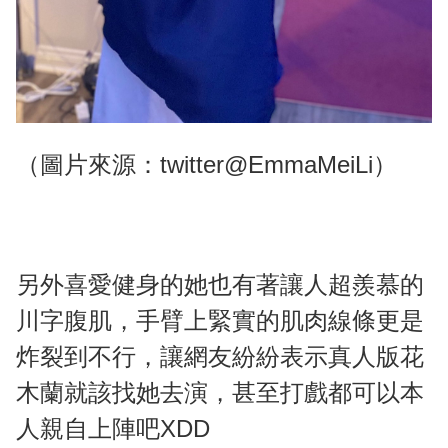
（圖片來源：twitter@EmmaMeiLi）
另外喜愛健身的她也有著讓人超羨慕的
川字腹肌，手臂上緊實的肌肉線條更是
炸裂到不行，讓網友紛紛表示真人版花
木蘭就該找她去演，甚至打戲都可以本
人親自上陣吧XDD