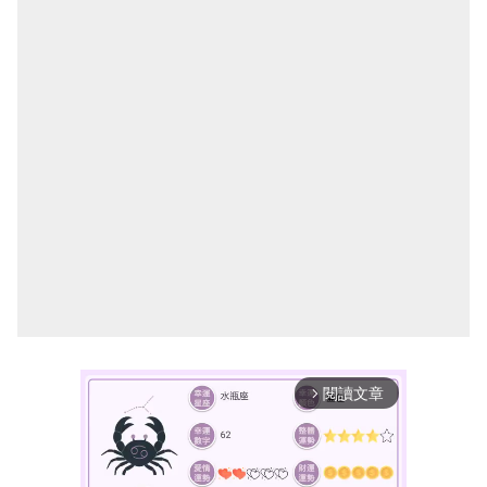
閱讀文章
arrow_forward_ios