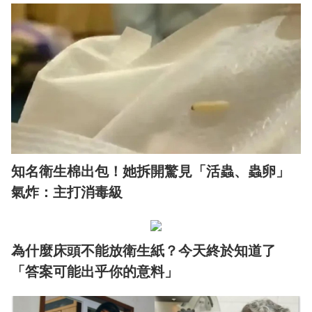
知名衛生棉出包！她拆開驚見「活蟲、蟲卵」
氣炸：主打消毒級
為什麼床頭不能放衛生紙？今天終於知道了
「答案可能出乎你的意料」