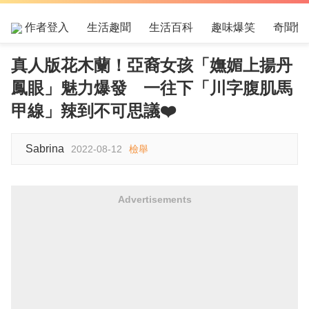
作者登入
生活趣聞
生活百科
趣味爆笑
奇聞怪
真人版花木蘭！亞裔女孩「嫵媚上揚丹
鳳眼」魅力爆發 一往下「川字腹肌馬
甲線」辣到不可思議❤️
Sabrina
2022-08-12
檢舉
Advertisements