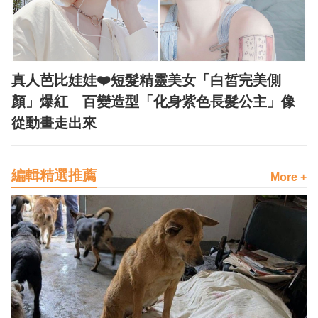
真人芭比娃娃❤️短髮精靈美女「白皙完美側
顏」爆紅 百變造型「化身紫色長髮公主」像
從動畫走出來
編輯精選推薦
More +