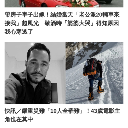
帶房子車子出嫁！結婚當天「老公派20輛車來
接我」超風光 敬酒時「婆婆大哭」得知原因
我心寒透了
快訊／嚴重災難「10人全罹難」！43歲電影主
角也在其中