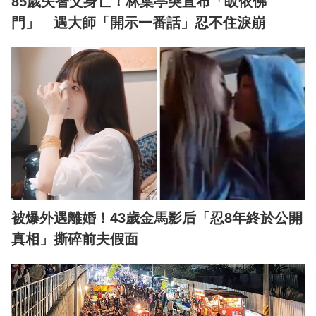
85歲失智父身亡！林葉亭突宣布「皈依佛
門」 遇大師「開示一番話」忍不住淚崩
被爆外遇離婚！43歲金馬影后「忍8年終於公開
真相」撕碎前夫假面