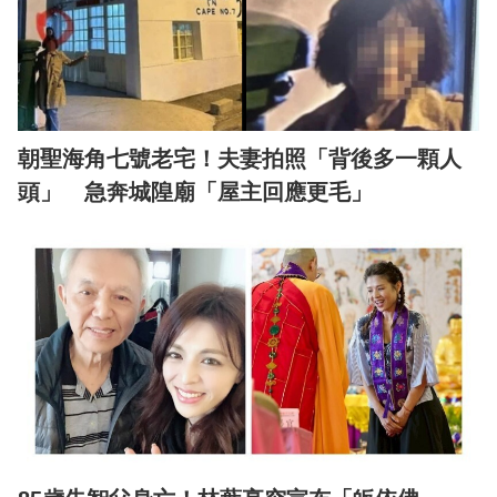
朝聖海角七號老宅！夫妻拍照「背後多一顆人
頭」 急奔城隍廟「屋主回應更毛」