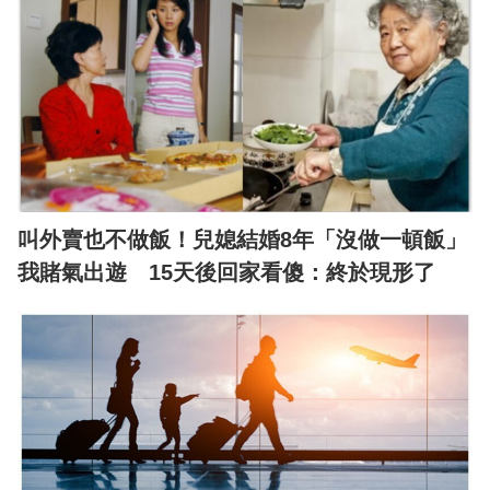
叫外賣也不做飯！兒媳結婚8年「沒做一頓飯」
我賭氣出遊 15天後回家看傻：終於現形了