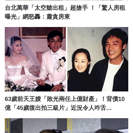
台北萬華「太空艙出租」超搶手 ！「驚人房租
曝光」網怒轟：蕭貪房東
63歲前天王嫂「敗光兩任上億財產」！背債10
億「45歲復出拍三級片」近況令人咋舌...