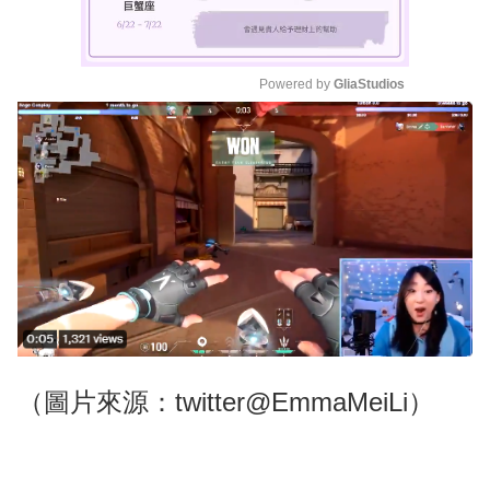
Powered by 
GliaStudios
M
u
t
e
（圖片來源：twitter@EmmaMeiLi）