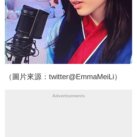
（圖片來源：twitter@EmmaMeiLi）
Advertisements