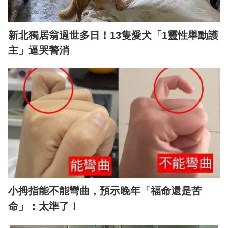
新北獨居翁過世多日！13隻愛犬「1靈性舉動護
主」逼哭警消
小拇指能不能彎曲，預示晚年「福命還是苦
命」：太準了！