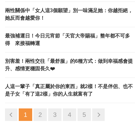
兩性關係中「女人這3個願望」別一味滿足她：你越拒絕，
她反而會越愛你！
最強補運日！今日元宵節「天官大帝賜福」整年都不可多
得 來接福轉運
別害羞！兩性交往「最舒服」的6種方式：做到幸福感會提
升、感情更穩固長久❤️
人這一輩子「真正屬於你的東西」就2樣！不是伴侶、也不
是子女「有了這2樣」你的人生就富有了
1
2
3
4
5