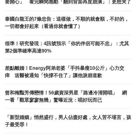
要開心」 看完瞬間感動「翻到背面再度崩潰」：更想哭了
泰國白龍王的7條忠告：這樣做，不順的就會順，不好的，
一切都會好起來（看過你就會懂了）
很準！研究發現：4訊號預示「你的伴侶可能不忠」：尤其
第2個準確率高達90%
差點離婚！Energy阿弟老婆「手抖暴瘦10公斤」心力交
瘁 送醫被通知「快撐不住了」讓他淚崩道歉
曾和梅豔芳傳戀情！56歲資深男星「路邊冷清開唱」 網
一看「觀眾寥寥無幾」驚曝近況：唱好玩而已
「新型婚姻」悄然盛行，男人佔盡好處，女人苦不堪言，孩
子最受罪！