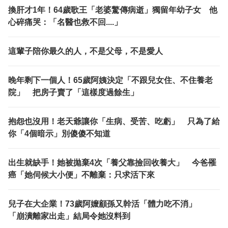
換肝才1年！64歲歌王「老婆驚傳病逝」獨留年幼子女 他
心碎痛哭：「名醫也救不回....」
這輩子陪你最久的人，不是父母，不是愛人
晚年剩下一個人！65歲阿姨決定「不跟兒女住、不住養老
院」 把房子賣了「這樣度過餘生」
抱怨也沒用！老天爺讓你「生病、受苦、吃虧」 只為了給
你「4個暗示」別傻傻不知道
出生就缺手！她被拋棄4次「養父靠撿回收養大」 今爸罹
癌「她伺候大小便」不離棄：只求活下來
兒子在大企業！73歲阿嬤顧孫又幹活「體力吃不消」
「崩潰離家出走」結局令她沒料到