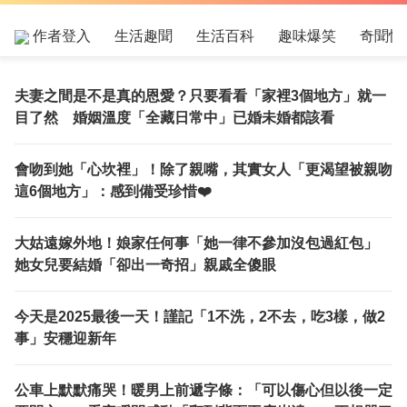
作者登入
生活趣聞
生活百科
趣味爆笑
奇聞怪
夫妻之間是不是真的恩愛？只要看看「家裡3個地方」就一
目了然 婚姻溫度「全藏日常中」已婚未婚都該看
會吻到她「心坎裡」！除了親嘴，其實女人「更渴望被親吻
這6個地方」：感到備受珍惜❤️
大姑遠嫁外地！娘家任何事「她一律不參加沒包過紅包」
她女兒要結婚「卻出一奇招」親戚全傻眼
今天是2025最後一天！謹記「1不洗，2不去，吃3樣，做2
事」安穩迎新年
公車上默默痛哭！暖男上前遞字條：「可以傷心但以後一定