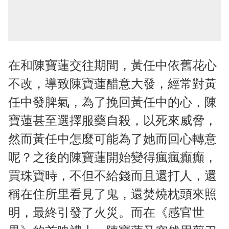
在和陳寶蓮交往期間，黃任中依舊花心
不改，導致陳寶蓮醋意大發，經常對黃
任中發脾氣，為了挽回黃任中的心，陳
寶蓮甚至選擇服藥自殺，以死來威脅，
然而黃任中怎麼可能為了她而回心轉意
呢？之後的陳寶蓮開始變得瘋瘋癲癲，
買珠寶時，不但不給錢而且還打人，還
稱在住所里看見了鬼，還焚燒枕頭來照
明，最終引發了火災。而在《感官世