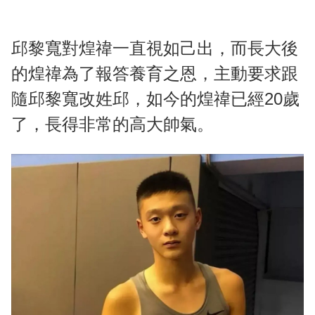
邱黎寬對煌禕一直視如己出，而長大後
的煌禕為了報答養育之恩，主動要求跟
隨邱黎寬改姓邱，如今的煌禕已經20歲
了，長得非常的高大帥氣。