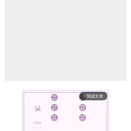
閱讀文章
arrow_forward_ios