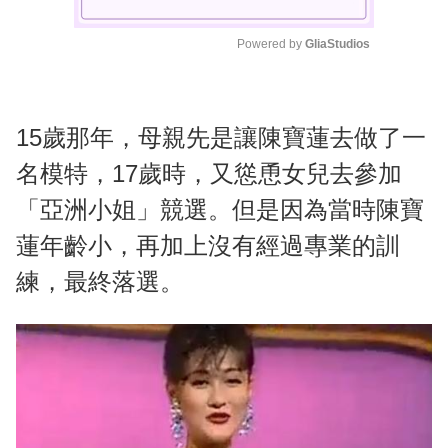
Powered by 
GliaStudios
M
u
t
15歲那年，母親先是讓陳寶蓮去做了一
e
名模特，17歲時，又慫恿女兒去參加
「亞洲小姐」競選。但是因為當時陳寶
蓮年齡小，再加上沒有經過專業的訓
練，最終落選。