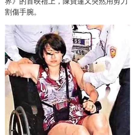
界》的首映禮上，陳寶蓮又突然用剪刀
割傷手腕。