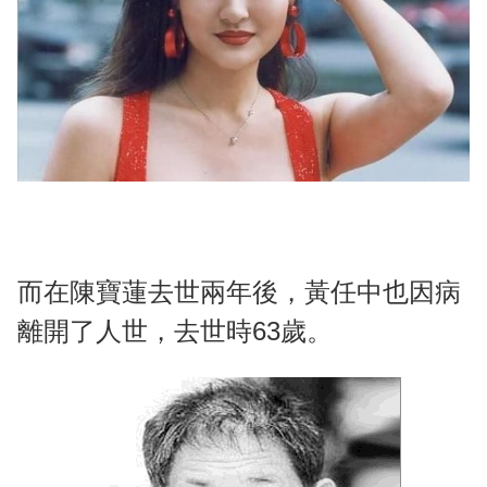
而在陳寶蓮去世兩年後，黃任中也因病
離開了人世，去世時63歲。