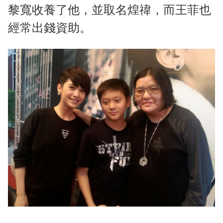
黎寬收養了他，並取名煌禕，而王菲也
經常出錢資助。