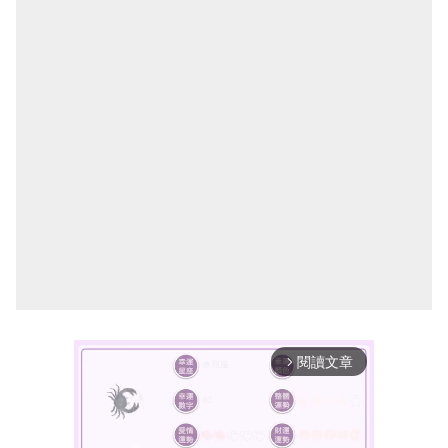
閱讀文章
arrow_forward_ios