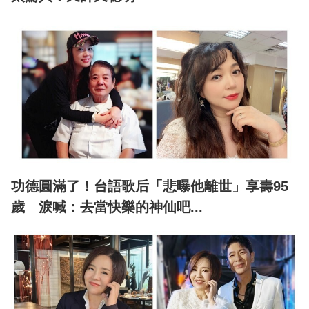
功德圓滿了！台語歌后「悲曝他離世」享壽95
歲 淚喊：去當快樂的神仙吧...