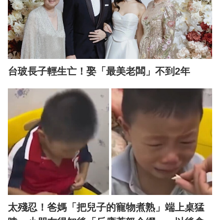
台玻長子輕生亡！娶「最美老闆」不到2年
太殘忍！爸媽「把兒子的寵物煮熟」端上桌猛