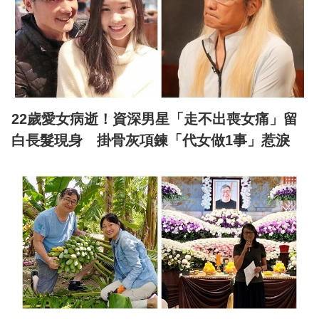
22歲愛女病逝！資深男星「走不出喪女痛」留
白長髮現身 掛骨灰項鍊「代女做1事」惹淚