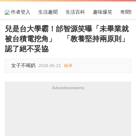
作者登入
生活趣聞
生活百科
趣味爆笑
奇聞怪
兒是台大學霸！邰智源笑曝「未畢業就
被台積電挖角」 「教養堅持兩原則」
認了絕不妥協
女子不喝奶
2026-05-21
檢舉
Advertisements