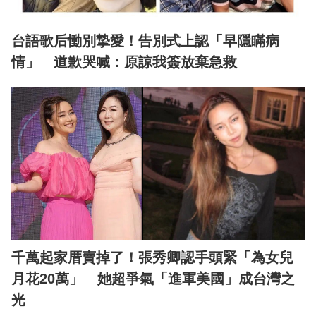
台語歌后慟別摯愛！告別式上認「早隱瞞病
情」 道歉哭喊：原諒我簽放棄急救
千萬起家厝賣掉了！張秀卿認手頭緊「為女兒
月花20萬」 她超爭氣「進軍美國」成台灣之
光