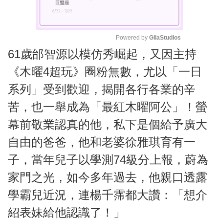
Powered by 
GliaStudios
61歲邰智源以模仿秀崛起，又因主持
M
u
《木曜4超玩》圈粉無數，尤以「一日
t
系列」受到歡迎，揭開各行各業的辛
e
苦，也一舉成為「最紅木曜阿公」！螢
幕前敬業認真的他，私下是個給予廣大
自由的爸爸，他和老婆徐雅琪育有一
子，當年兒子以學測74級分上報，蔚為
家門之光，如今多年過去，他親口透露
學霸兒近況，連楊千霈都大讚：「想介
紹表妹給他認識了！」