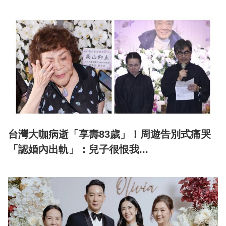
台灣大咖病逝「享壽83歲」！周遊告別式痛哭
「認婚內出軌」：兒子很恨我...