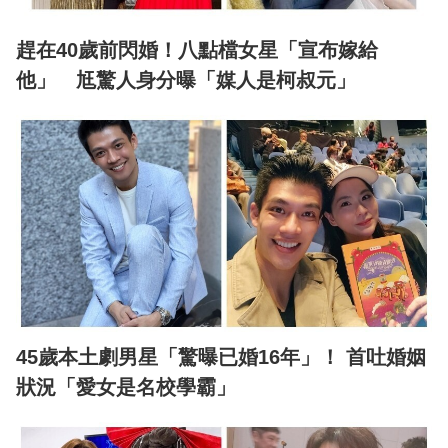
趕在40歲前閃婚！八點檔女星「宣布嫁給
他」 尪驚人身分曝「媒人是柯叔元」
45歲本土劇男星「驚曝已婚16年」！ 首吐婚姻
狀況「愛女是名校學霸」