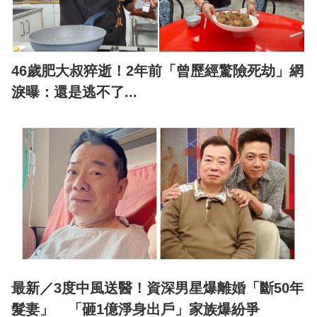
46歲肥大叔猝逝！2年前「曾歷經驚險死劫」網
淚曝：還是逃不了...
最新／3度中風送醫！資深男星爆離婚「斷50年
髮妻」 「砸1億淨身出戶」家族爆紛爭