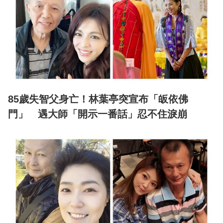
85歲失智父身亡！林葉亭突宣布「皈依佛
門」 遇大師「開示一番話」忍不住淚崩