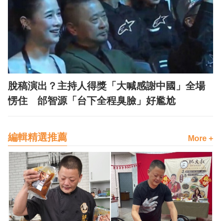
脫稿演出？主持人得獎「大喊感謝中國」全場
愣住 邰智源「台下全程臭臉」好尷尬
編輯精選推薦
More +