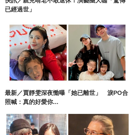
快訊／親兒啃老不敢退休！演藝圈大咖「驚傳
已經過世」
最新／賈靜雯深夜慟曝「她已離世」 淚PO合
照喊：真的好愛你...