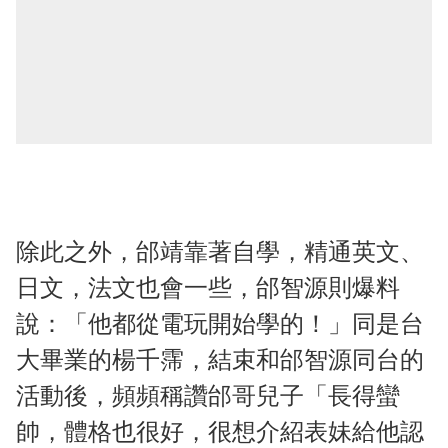
除此之外，邰靖靠著自學，精通英文、
日文，法文也會一些，邰智源則爆料
說：「他都從電玩開始學的！」同是台
大畢業的楊千霈，結束和邰智源同台的
活動後，頻頻稱讚邰哥兒子「長得蠻
帥，體格也很好，很想介紹表妹給他認