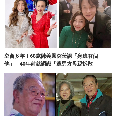
空窗多年！68歲陳美鳳突羞認「身邊有個
他」 40年前就認識「遭男方母親拆散」