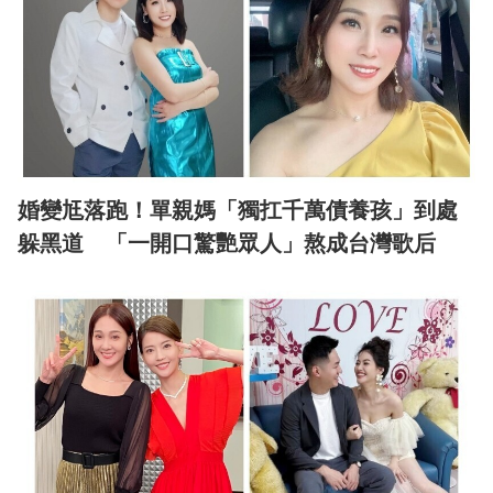
婚變尪落跑！單親媽「獨扛千萬債養孩」到處
躲黑道 「一開口驚艷眾人」熬成台灣歌后