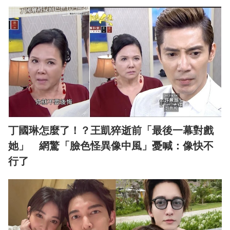
丁國琳怎麼了！？王凱猝逝前「最後一幕對戲
她」 網驚「臉色怪異像中風」憂喊：像快不
行了