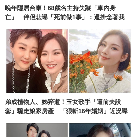
晚年隱居台東！68歲名主持失蹤「車內身
亡」 伴侶悲曝「死前做1事」：還掛念著我
弟成植物人、姊猝逝！玉女歌手「遭前夫設
套」騙走娘家房產 「狠斬16年婚姻」近況曝