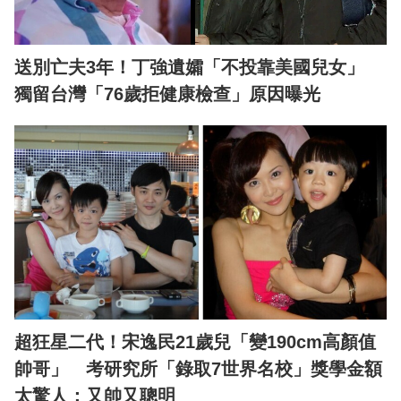
送別亡夫3年！丁強遺孀「不投靠美國兒女」
獨留台灣「76歲拒健康檢查」原因曝光
超狂星二代！宋逸民21歲兒「變190cm高顏值
帥哥」 考研究所「錄取7世界名校」獎學金額
太驚人：又帥又聰明