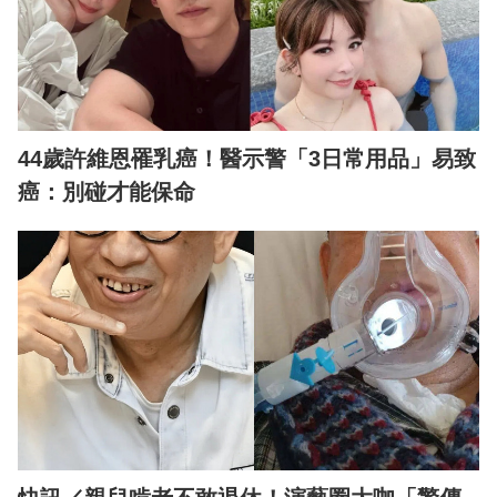
44歲許維恩罹乳癌！醫示警「3日常用品」易致
癌：別碰才能保命