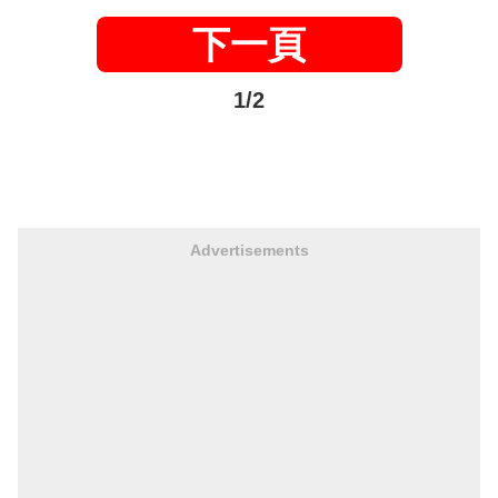
下一頁
1/2
Advertisements