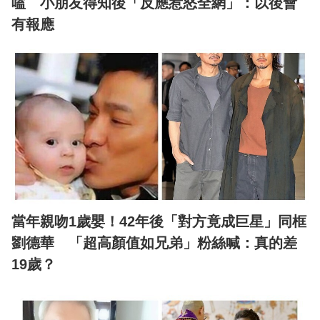
嗑 小朋友得知後「反應惹怒全網」：以後會
有報應
當年親吻1歲嬰！42年後「對方竟成巨星」同框
劉德華 「超高顏值如兄弟」粉絲喊：真的差
19歲？