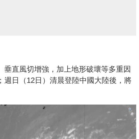
、垂直風切增強，加上地形破壞等多重因
；週日（12日）清晨登陸中國大陸後，將