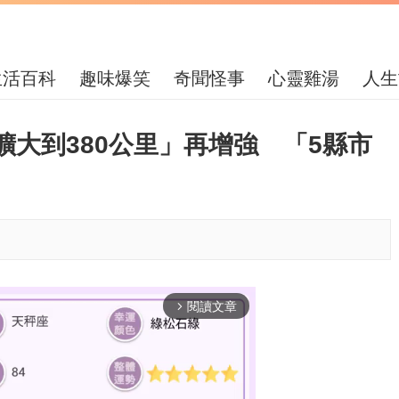
生活百科
趣味爆笑
奇聞怪事
心靈雞湯
人生
大到380公里」再增強 「5縣市
閱讀文章
arrow_forward_ios