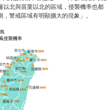
蓮以北與苗栗以北的區域，侵襲機率也都
預測，警戒區域有明顯擴大的現象」。