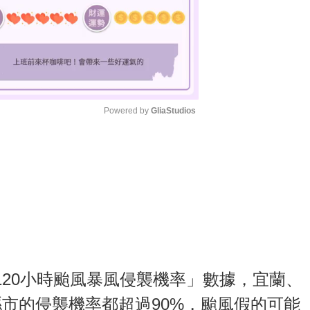
Powered by 
GliaStudios
M
u
t
e
20小時颱風暴風侵襲機率」數據，宜蘭、
市的侵襲機率都超過90%，颱風假的可能