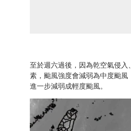
至於週六過後，因為乾空氣侵入
素，颱風強度會減弱為中度颱風
進一步減弱成輕度颱風。