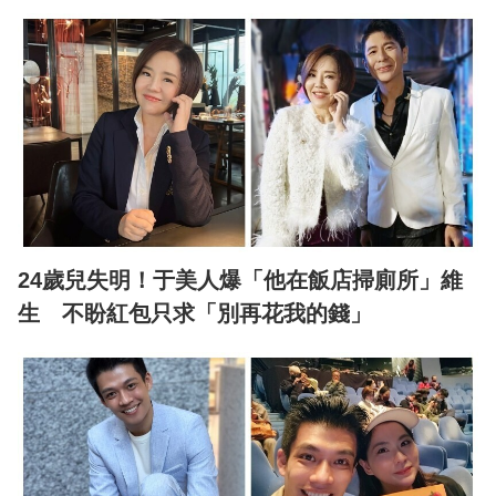
24歲兒失明！于美人爆「他在飯店掃廁所」維
生 不盼紅包只求「別再花我的錢」