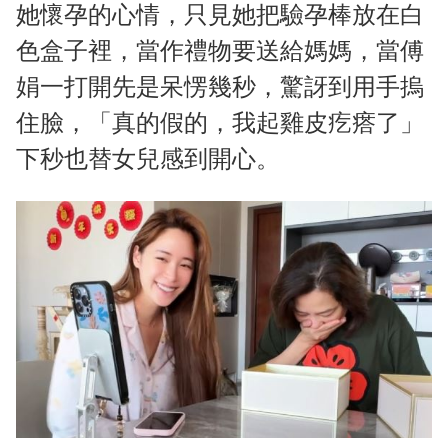
她懷孕的心情，只見她把驗孕棒放在白
色盒子裡，當作禮物要送給媽媽，當傅
娟一打開先是呆愣幾秒，驚訝到用手摀
住臉，「真的假的，我起雞皮疙瘩了」
下秒也替女兒感到開心。