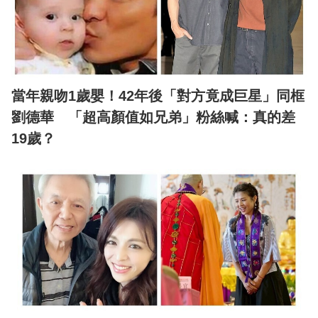
當年親吻1歲嬰！42年後「對方竟成巨星」同框
劉德華 「超高顏值如兄弟」粉絲喊：真的差
19歲？