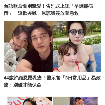
台語歌后慟別摯愛！告別式上認「早隱瞞病
情」 道歉哭喊：原諒我簽放棄急救
44歲許維恩罹乳癌！醫示警「3日常用品」易致
癌：別碰才能保命