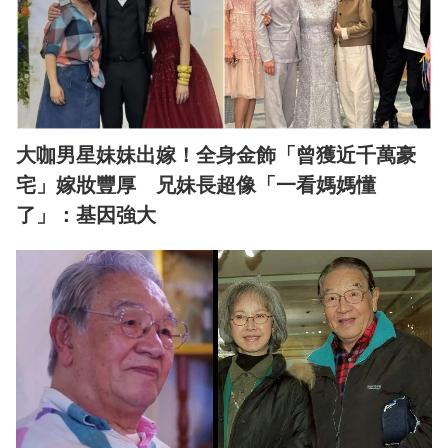
大咖男星妹妹出嫁！全身金飾「曾獲近千萬豪
宅」嫁妝豐厚 兄妹長超像「一看媽媽懂
了」：基因強大