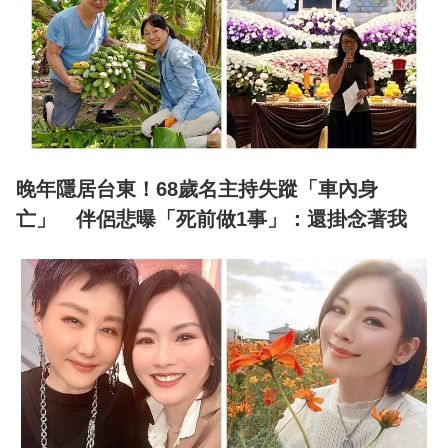
晚年隱居台東！68歲名主持失蹤「車內身
亡」 伴侶悲曝「死前做1事」：還掛念著我