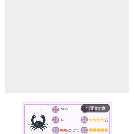
閱讀文章
arrow_forward_ios