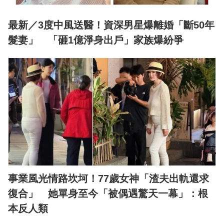
最新／3度中風送醫！資深男星爆離婚「斷50年
髮妻」 「砸1億淨身出戶」家族爆紛爭
事業風光情路坎坷！77歲女神「渣夫出軌還求
復合」 她單身至今「被偶遇驚天一幕」：根
本反人類