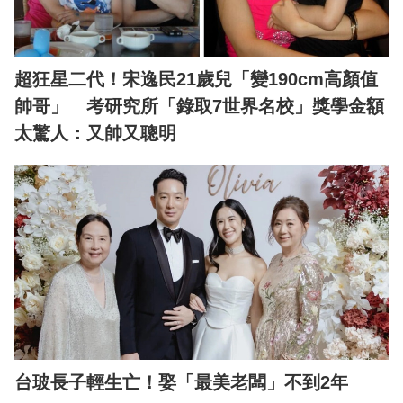
超狂星二代！宋逸民21歲兒「變190cm高顏值
帥哥」 考研究所「錄取7世界名校」獎學金額
太驚人：又帥又聰明
台玻長子輕生亡！娶「最美老闆」不到2年