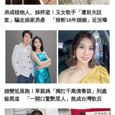
弟成植物人、姊猝逝！玉女歌手「遭前夫設
套」騙走娘家房產 「狠斬16年婚姻」近況曝
婚變尪落跑！單親媽「獨扛千萬債養孩」到處
躲黑道 「一開口驚艷眾人」熬成台灣歌后