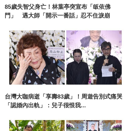
85歲失智父身亡！林葉亭突宣布「皈依佛
門」 遇大師「開示一番話」忍不住淚崩
台灣大咖病逝「享壽83歲」！周遊告別式痛哭
「認婚內出軌」：兒子很恨我...