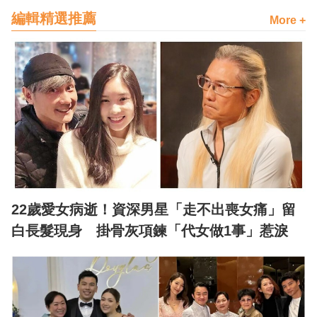
編輯精選推薦
More +
22歲愛女病逝！資深男星「走不出喪女痛」留
白長髮現身 掛骨灰項鍊「代女做1事」惹淚