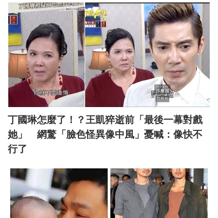
丁國琳怎麼了！？王凱猝逝前「最後一幕對戲
她」 網驚「臉色怪異像中風」憂喊：像快不
行了