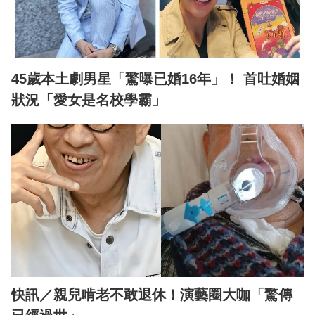
45歲本土劇男星「驚曝已婚16年」！ 首吐婚姻
狀況「愛女是名校學霸」
快訊／親兒啃老不敢退休！演藝圈大咖「驚傳