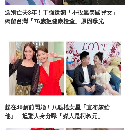
送別亡夫3年！丁強遺孀「不投靠美國兒女」
獨留台灣「76歲拒健康檢查」原因曝光
趕在40歲前閃婚！八點檔女星「宣布嫁給
他」 尪驚人身分曝「媒人是柯叔元」