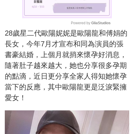
Powered by 
GliaStudios
28歲星二代歐陽妮妮是歐陽龍和傅娟的
M
u
長女，今年7月才宣布和同為演員的張
t
書豪結婚，上個月就捎來懷孕好消息，
e
隨著肚子越來越大，她也分享很多孕期
的點滴，近日更分享全家人得知她懷孕
當下的反應，其中歐陽龍更是泛淚緊擁
愛女！