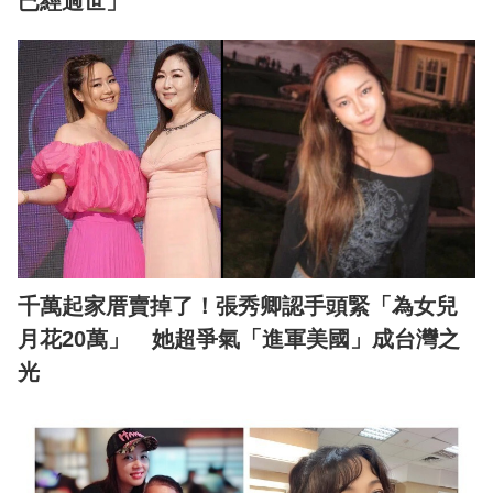
已經過世」
千萬起家厝賣掉了！張秀卿認手頭緊「為女兒
月花20萬」 她超爭氣「進軍美國」成台灣之
光