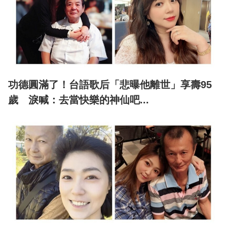
功德圓滿了！台語歌后「悲曝他離世」享壽95
歲 淚喊：去當快樂的神仙吧...