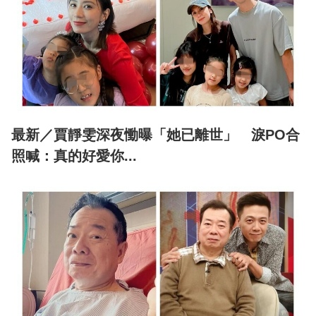
最新／賈靜雯深夜慟曝「她已離世」 淚PO合
照喊：真的好愛你...