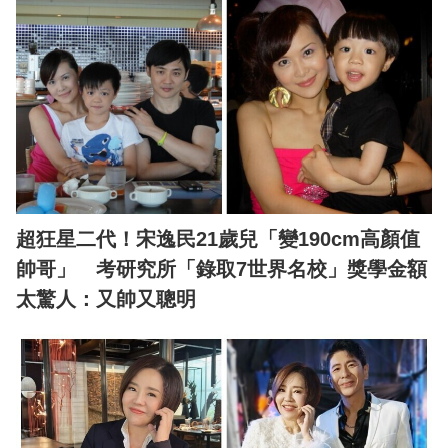
超狂星二代！宋逸民21歲兒「變190cm高顏值
帥哥」 考研究所「錄取7世界名校」獎學金額
太驚人：又帥又聰明