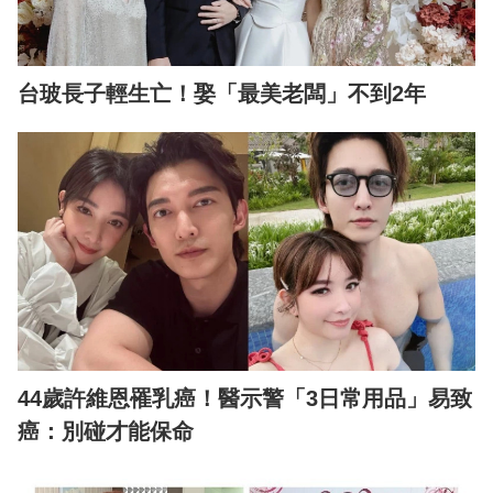
台玻長子輕生亡！娶「最美老闆」不到2年
44歲許維恩罹乳癌！醫示警「3日常用品」易致
癌：別碰才能保命