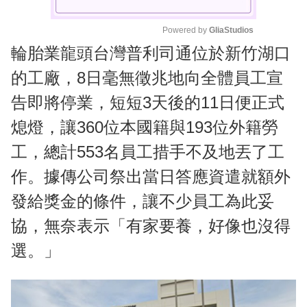
Powered by 
GliaStudios
輪胎業龍頭台灣普利司通位於新竹湖口
M
u
的工廠，8日毫無徵兆地向全體員工宣
t
告即將停業，短短3天後的11日便正式
e
熄燈，讓360位本國籍與193位外籍勞
工，總計553名員工措手不及地丟了工
作。據傳公司祭出當日答應資遣就額外
發給獎金的條件，讓不少員工為此妥
協，無奈表示「有家要養，好像也沒得
選。」