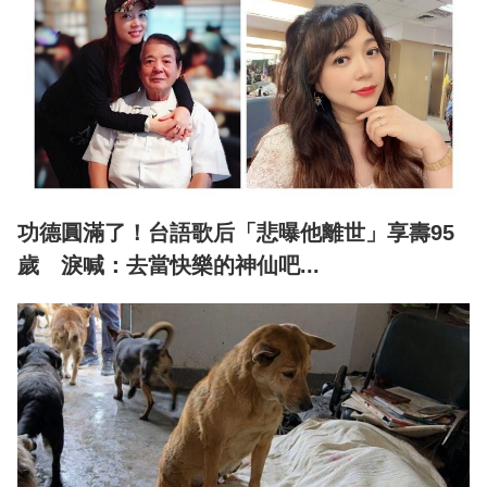
功德圓滿了！台語歌后「悲曝他離世」享壽95
歲 淚喊：去當快樂的神仙吧...