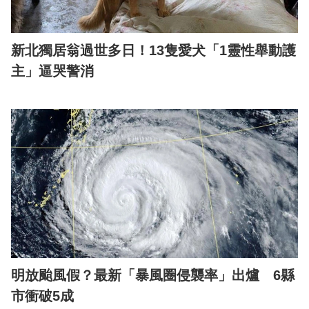
新北獨居翁過世多日！13隻愛犬「1靈性舉動護
主」逼哭警消
明放颱風假？最新「暴風圈侵襲率」出爐 6縣
市衝破5成