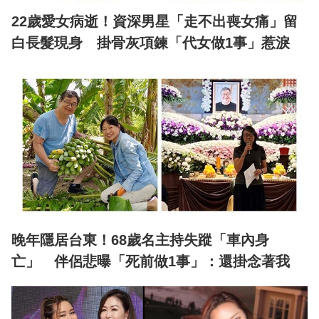
22歲愛女病逝！資深男星「走不出喪女痛」留
白長髮現身 掛骨灰項鍊「代女做1事」惹淚
晚年隱居台東！68歲名主持失蹤「車內身
亡」 伴侶悲曝「死前做1事」：還掛念著我