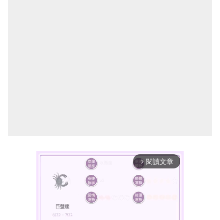
閱讀文章
arrow_forward_ios