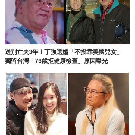
送別亡夫3年！丁強遺孀「不投靠美國兒女」
獨留台灣「76歲拒健康檢查」原因曝光