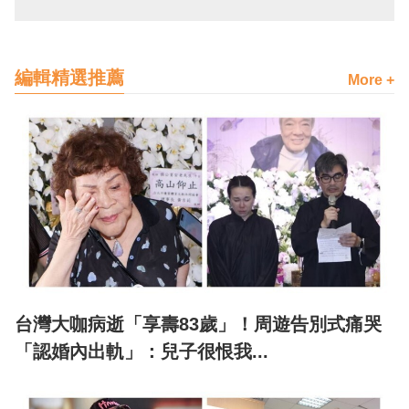
編輯精選推薦
More +
台灣大咖病逝「享壽83歲」！周遊告別式痛哭
「認婚內出軌」：兒子很恨我...