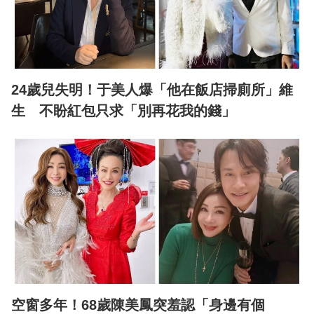
24歲兒失明！于美人爆「他在飯店掃廁所」維
生 不盼紅包只求「別再花我的錢」
空窗多年！68歲陳美鳳突羞認「身邊有個