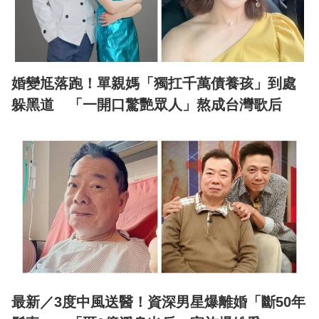
婚變尪落跑！單親媽「獨扛千萬債養孩」到處
躲黑道 「一開口驚艷眾人」熬成台灣歌后
最新／3度中風送醫！資深男星爆離婚「斷50年