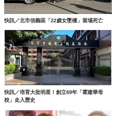
快訊／北市信義區「22歲女墜樓」當場死亡
快訊／培育大批明星！創立69年「霍建華母
校」走入歷史