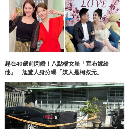
趕在40歲前閃婚！八點檔女星「宣布嫁給
他」 尪驚人身分曝「媒人是柯叔元」