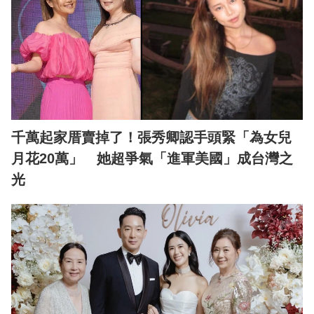
千萬起家厝賣掉了！張秀卿認手頭緊「為女兒
月花20萬」 她超爭氣「進軍美國」成台灣之
光