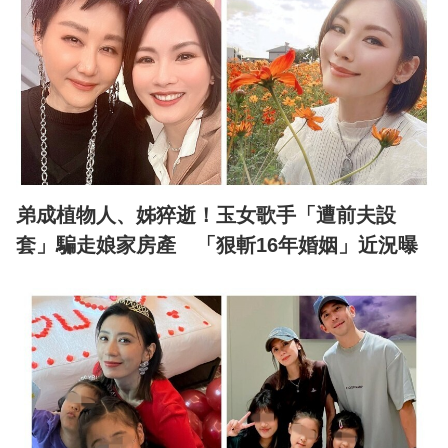
弟成植物人、姊猝逝！玉女歌手「遭前夫設
套」騙走娘家房產 「狠斬16年婚姻」近況曝