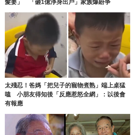
髮妻」 「砸1億淨身出戶」家族爆紛爭
太殘忍！爸媽「把兒子的寵物煮熟」端上桌猛
嗑 小朋友得知後「反應惹怒全網」：以後會
有報應