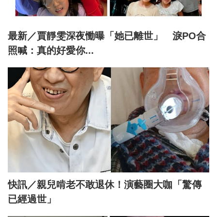
最新／賈靜雯深夜慟曝「她已離世」 淚PO合
照喊：真的好愛你...
快訊／親兒啃老不敢退休！演藝圈大咖「驚傳
已經過世」