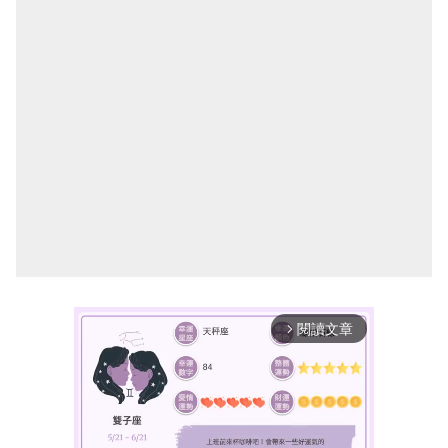
閱讀文章
arrow_forward_ios