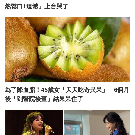
然鬆口1遺憾」上台哭了
為了降血脂！45歲女「天天吃奇異果」 6個月
後「到醫院檢查」結果呆住了