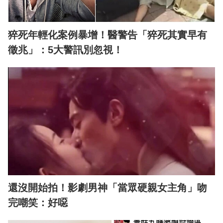
猝死年輕化案例暴增！醫警告「猝死其實早有
徵兆」：5大警訊別忽視！
還沒開始拍！影劇男神「當眾硬親女主角」吻
完嘲笑：好噁