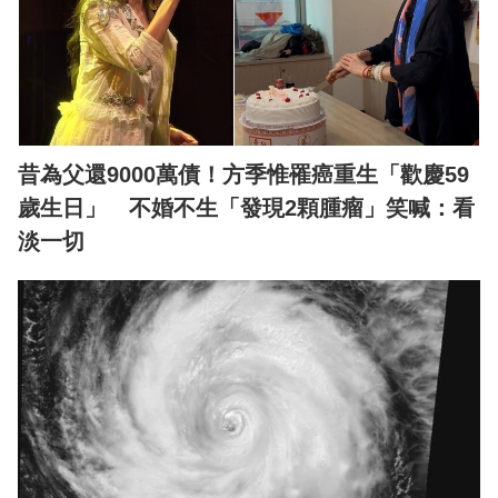
昔為父還9000萬債！方季惟罹癌重生「歡慶59
歲生日」 不婚不生「發現2顆腫瘤」笑喊：看
淡一切