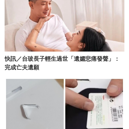
快訊／台玻長子輕生過世「遺孀悲痛發聲」：
完成亡夫遺願