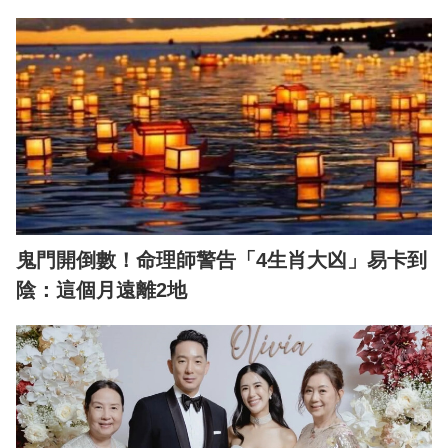
鬼門開倒數！命理師警告「4生肖大凶」易卡到
陰：這個月遠離2地