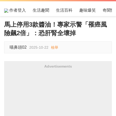
作者登入
生活趣聞
生活百科
趣味爆笑
奇聞怪
馬上停用3款醬油！專家示警「罹癌風
險飆2倍」：恐肝腎全壞掉
喵鼻頭02
2025-10-22
檢舉
Advertisements