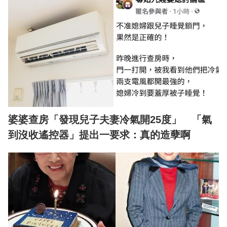
婆婆查房「發現兒子夫妻冷氣開25度」 「氣
到沒收遙控器」提出一要求：真的造孽啊