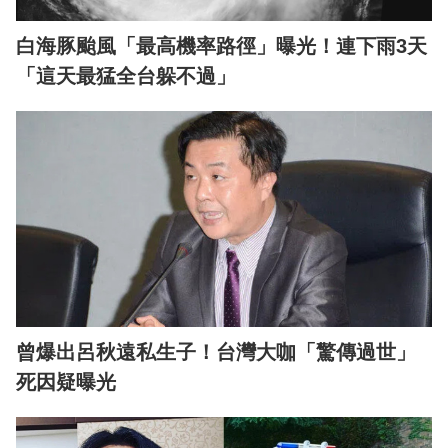
白海豚颱風「最高機率路徑」曝光！連下雨3天
「這天最猛全台躲不過」
曾爆出呂秋遠私生子！台灣大咖「驚傳過世」
死因疑曝光