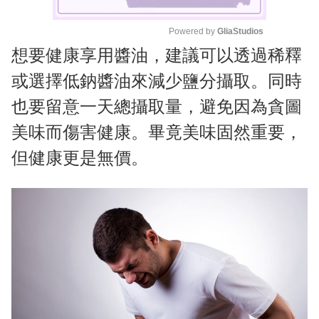
Powered by 
GliaStudios
想要健康享用醬油，建議可以透過稀釋
M
u
或選擇低鈉醬油來減少鹽分攝取。同時
t
也要留意一天總攝取量，避免因為貪圖
e
美味而傷害健康。畢竟美味固然重要，
但健康更是無價。