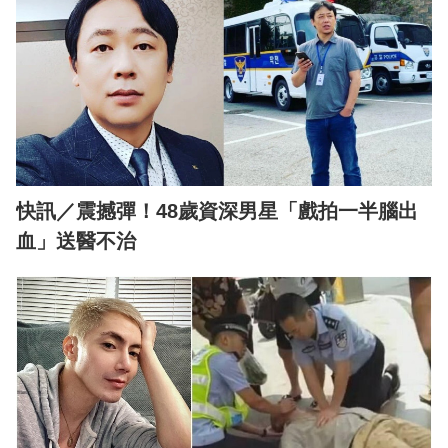
快訊／震撼彈！48歲資深男星「戲拍一半腦出
血」送醫不治