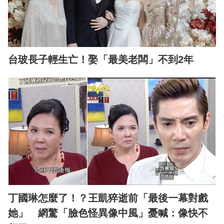
台玻長子輕生亡！娶「最美老闆」不到2年
丁國琳怎麼了！？王凱猝逝前「最後一幕對戲
她」 網驚「臉色怪異像中風」憂喊：像快不