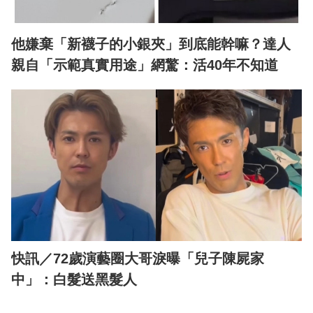
他嫌棄「新襪子的小銀夾」到底能幹嘛？達人
親自「示範真實用途」網驚：活40年不知道
快訊／72歲演藝圈大哥淚曝「兒子陳屍家
中」：白髮送黑髮人