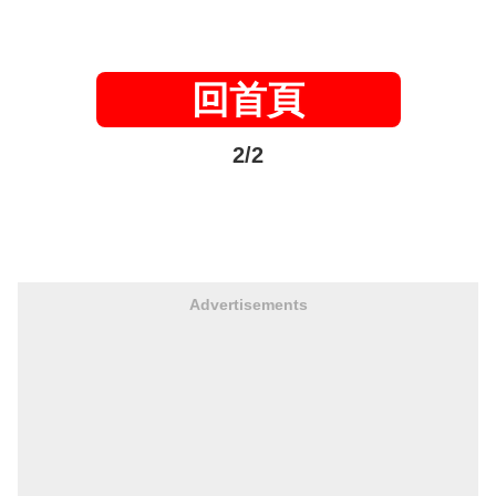
回首頁
2/2
Advertisements