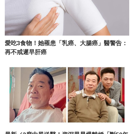
愛吃3食物！她罹患「乳癌、大腸癌」醫警告：
再不戒遲早肝癌