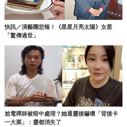
快訊／演藝圈悲報！《星星月亮太陽》女星
「驚傳過世」
尬電禪師被暗中處理？她通靈後嚇壞「背後卡
一大票」：靈都消失了