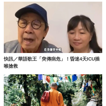
快訊／華語歌王「突傳病危」！昏迷4天ICU插
喉搶救