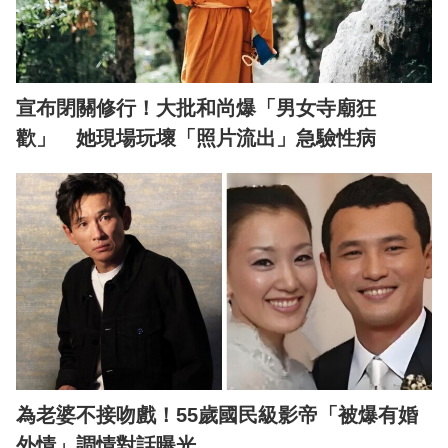
宣布閉關修行！大批和尚爆「男女寺廟狂
歡」 她現場玩壞「照片流出」急驗性病
為老婆不接吻戲！55歲國民級影帝「被爆有婚
外情」調情對話曝光