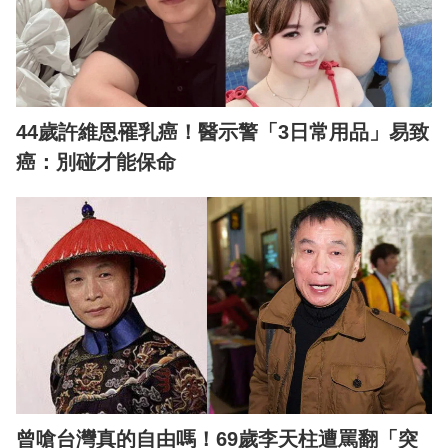
44歲許維恩罹乳癌！醫示警「3日常用品」易致
癌：別碰才能保命
曾嗆台灣真的自由嗎！69歲李天柱遭罵翻「突