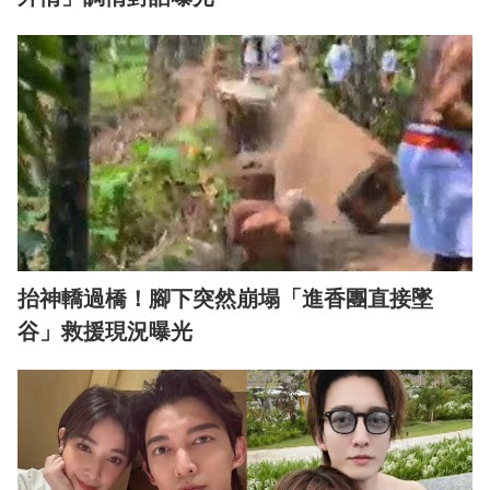
抬神轎過橋！腳下突然崩塌「進香團直接墜
谷」救援現況曝光