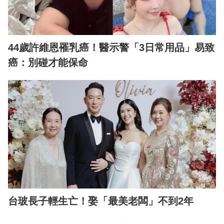
44歲許維恩罹乳癌！醫示警「3日常用品」易致
癌：別碰才能保命
台玻長子輕生亡！娶「最美老闆」不到2年