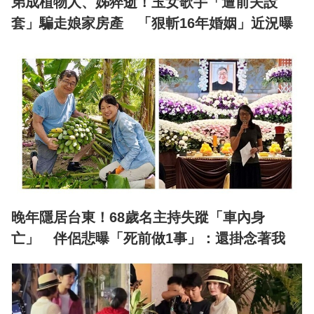
弟成植物人、姊猝逝！玉女歌手「遭前夫設
套」騙走娘家房產 「狠斬16年婚姻」近況曝
晚年隱居台東！68歲名主持失蹤「車內身
亡」 伴侶悲曝「死前做1事」：還掛念著我