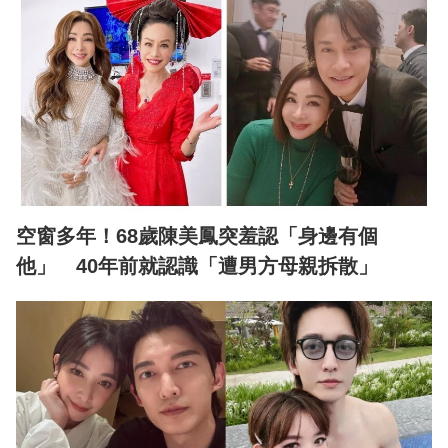
空窗多年！68歲陳美鳳突羞認「身邊有個
他」 40年前就認識「遭男方母親拆散」