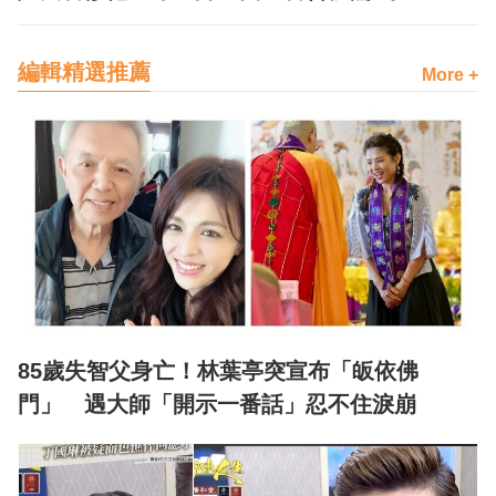
編輯精選推薦
More +
85歲失智父身亡！林葉亭突宣布「皈依佛
門」 遇大師「開示一番話」忍不住淚崩