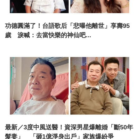
功德圓滿了！台語歌后「悲曝他離世」享壽95
歲 淚喊：去當快樂的神仙吧...
最新／3度中風送醫！資深男星爆離婚「斷50年
髮妻」 「砸1億淨身出戶」家族爆紛爭