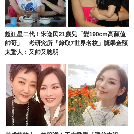
超狂星二代！宋逸民21歲兒「變190cm高顏值
帥哥」 考研究所「錄取7世界名校」獎學金額
太驚人：又帥又聰明