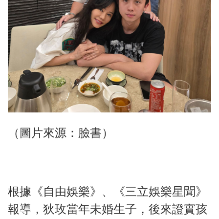
（圖片來源：臉書）
根據《自由娛樂》、《三立娛樂星聞》
報導，狄玫當年未婚生子，後來證實孩