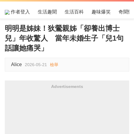
作者登入
生活趣聞
生活百科
趣味爆笑
奇聞怪
明明是姊妹！狄鶯親姊「卻養出博士
兒」年收驚人 當年未婚生子「兒1句
話讓她痛哭」
Alice
2026-05-21
檢舉
Advertisements