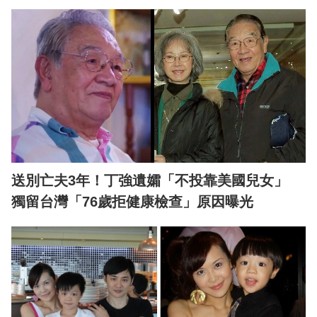
送別亡夫3年！丁強遺孀「不投靠美國兒女」
獨留台灣「76歲拒健康檢查」原因曝光