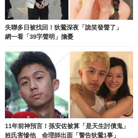
失聯多日被找回！狄鶯深夜「詭笑發聲了」
網一看「39字聲明」擔憂
11年前神預言！孫安佐被算「是天生討債鬼」
姓氏害慘他 命理師出面「警告狄鶯1事」