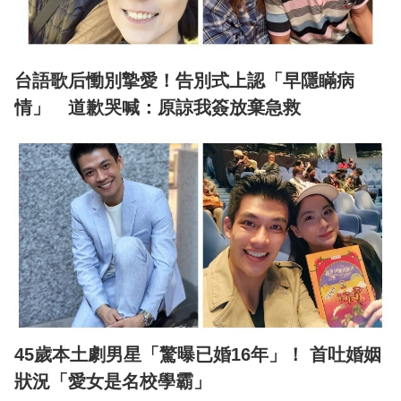
台語歌后慟別摯愛！告別式上認「早隱瞞病
情」 道歉哭喊：原諒我簽放棄急救
45歲本土劇男星「驚曝已婚16年」！ 首吐婚姻
狀況「愛女是名校學霸」