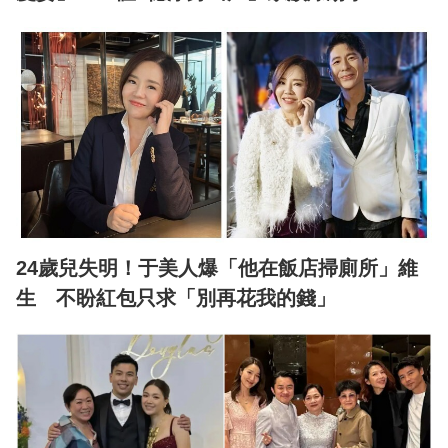
24歲兒失明！于美人爆「他在飯店掃廁所」維
生 不盼紅包只求「別再花我的錢」