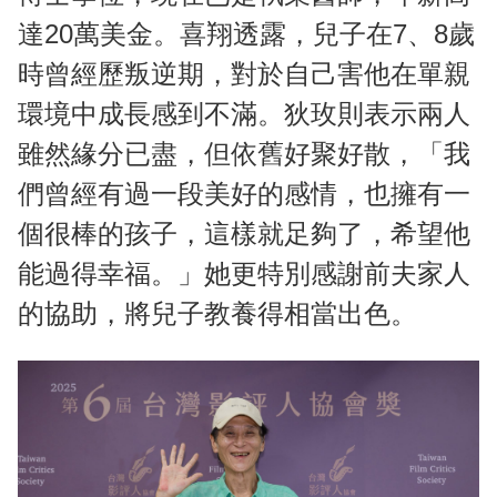
達20萬美金。喜翔透露，兒子在7、8歲
時曾經歷叛逆期，對於自己害他在單親
環境中成長感到不滿。狄玫則表示兩人
雖然緣分已盡，但依舊好聚好散，「我
們曾經有過一段美好的感情，也擁有一
個很棒的孩子，這樣就足夠了，希望他
能過得幸福。」她更特別感謝前夫家人
的協助，將兒子教養得相當出色。