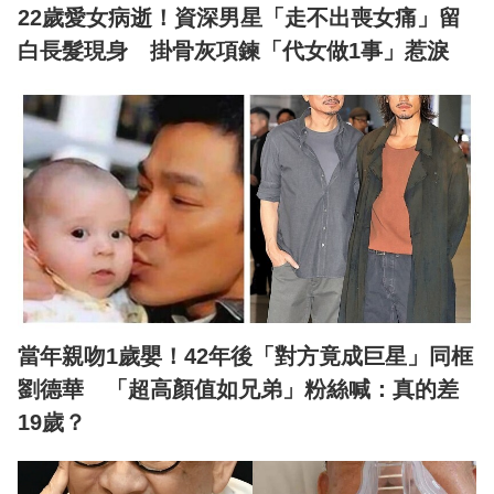
22歲愛女病逝！資深男星「走不出喪女痛」留
白長髮現身 掛骨灰項鍊「代女做1事」惹淚
當年親吻1歲嬰！42年後「對方竟成巨星」同框
劉德華 「超高顏值如兄弟」粉絲喊：真的差
19歲？