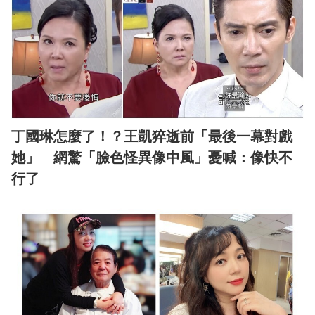
丁國琳怎麼了！？王凱猝逝前「最後一幕對戲
她」 網驚「臉色怪異像中風」憂喊：像快不
行了