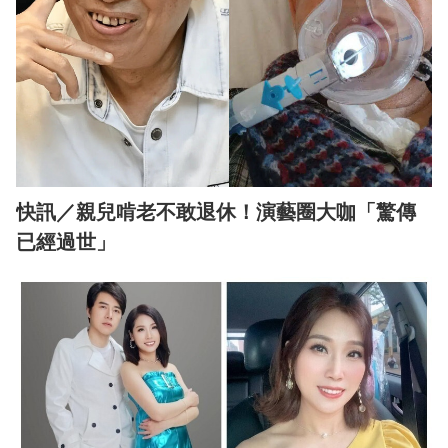
快訊／親兒啃老不敢退休！演藝圈大咖「驚傳
已經過世」