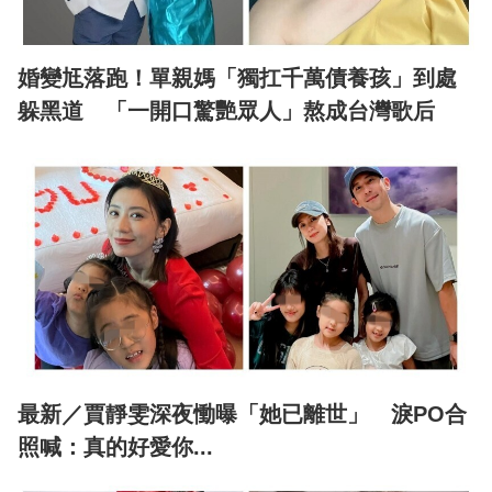
婚變尪落跑！單親媽「獨扛千萬債養孩」到處
躲黑道 「一開口驚艷眾人」熬成台灣歌后
最新／賈靜雯深夜慟曝「她已離世」 淚PO合
照喊：真的好愛你...