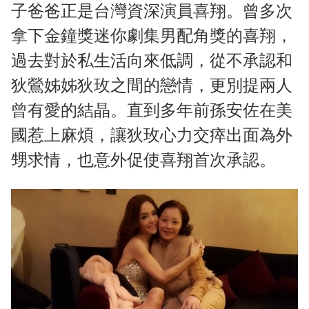
子爸爸正是台灣資深演員喜翔。曾多次
拿下金鐘獎迷你劇集男配角獎的喜翔，
過去對於私生活向來低調，從不承認和
狄鶯姊姊狄玫之間的戀情，更別提兩人
曾有愛的結晶。直到多年前孫安佐在美
國惹上麻煩，讓狄玫心力交瘁出面為外
甥求情，也意外促使喜翔首次承認。