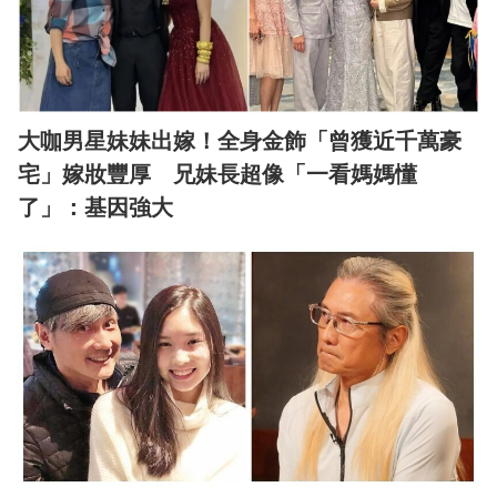
大咖男星妹妹出嫁！全身金飾「曾獲近千萬豪
宅」嫁妝豐厚 兄妹長超像「一看媽媽懂
了」：基因強大