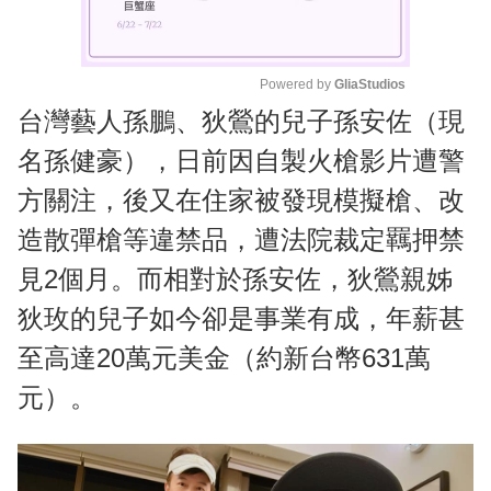
Powered by 
GliaStudios
台灣藝人孫鵬、狄鶯的兒子孫安佐（現
M
u
名孫健豪），日前因自製火槍影片遭警
t
方關注，後又在住家被發現模擬槍、改
e
造散彈槍等違禁品，遭法院裁定羈押禁
見2個月。而相對於孫安佐，狄鶯親姊
狄玫的兒子如今卻是事業有成，年薪甚
至高達20萬元美金（約新台幣631萬
元）。