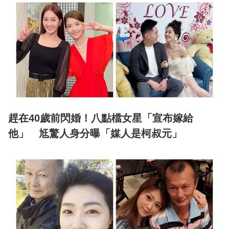
趕在40歲前閃婚！八點檔女星「宣布嫁給
他」 尪驚人身分曝「媒人是柯叔元」