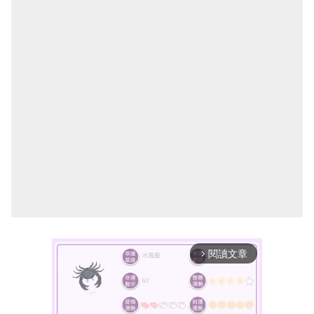
閱讀文章
arrow_forward_ios