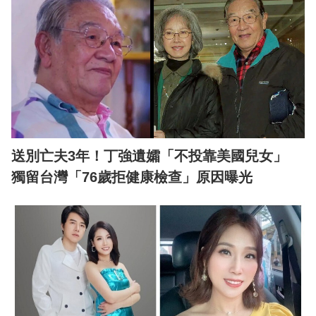
送別亡夫3年！丁強遺孀「不投靠美國兒女」
獨留台灣「76歲拒健康檢查」原因曝光