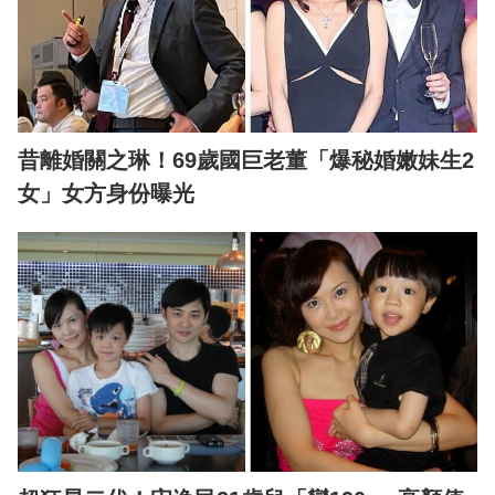
昔離婚關之琳！69歲國巨老董「爆秘婚嫩妹生2
女」女方身份曝光