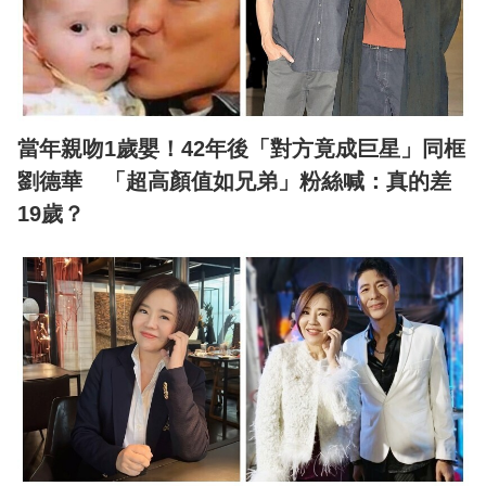
當年親吻1歲嬰！42年後「對方竟成巨星」同框
劉德華 「超高顏值如兄弟」粉絲喊：真的差
19歲？