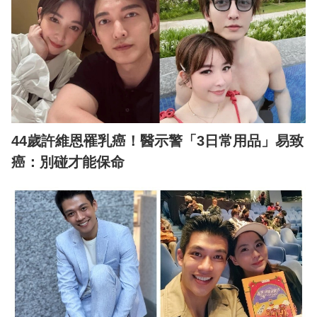
44歲許維恩罹乳癌！醫示警「3日常用品」易致
癌：別碰才能保命