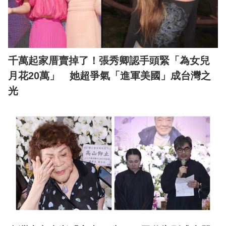
千萬起家厝賣掉了！張秀卿認手頭緊「為女兒
月花20萬」 她超爭氣「進軍美國」成台灣之
光