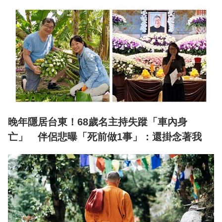
晚年隱居台東！68歲名主持失蹤「車內身
亡」 伴侶悲曝「死前做1事」：還掛念著我