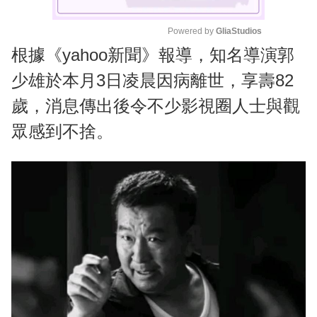
Powered by 
GliaStudios
根據《yahoo新聞》報導，知名導演郭
M
u
少雄於本月3日凌晨因病離世，享壽82
t
歲，消息傳出後令不少影視圈人士與觀
e
眾感到不捨。