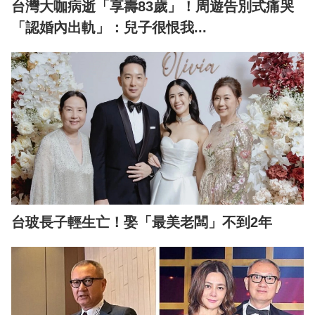
台灣大咖病逝「享壽83歲」！周遊告別式痛哭
「認婚內出軌」：兒子很恨我...
台玻長子輕生亡！娶「最美老闆」不到2年