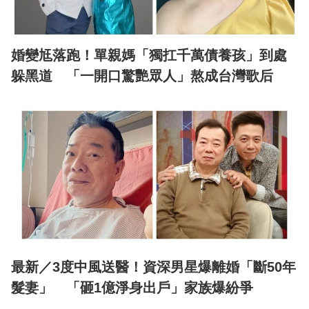
婚變尪落跑！單親媽「獨扛千萬債養孩」到處
躲黑道 「一開口驚艷眾人」熬成台灣歌后
最新／3度中風送醫！資深男星爆離婚「斷50年
髮妻」 「砸1億淨身出戶」家族爆紛爭