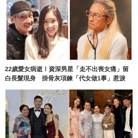
22歲愛女病逝！資深男星「走不出喪女痛」留
白長髮現身 掛骨灰項鍊「代女做1事」惹淚