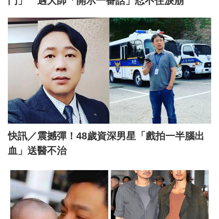
門」 遇大師「開示一番話」忍不住淚崩
快訊／震撼彈！48歲資深男星「戲拍一半腦出
血」送醫不治