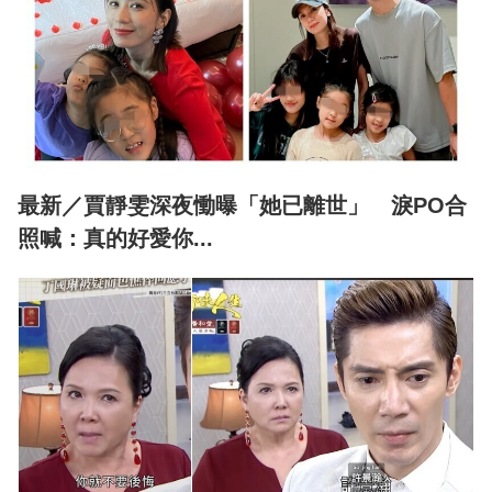
最新／賈靜雯深夜慟曝「她已離世」 淚PO合
照喊：真的好愛你...