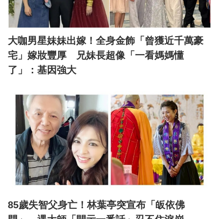
大咖男星妹妹出嫁！全身金飾「曾獲近千萬豪
宅」嫁妝豐厚 兄妹長超像「一看媽媽懂
了」：基因強大
85歲失智父身亡！林葉亭突宣布「皈依佛