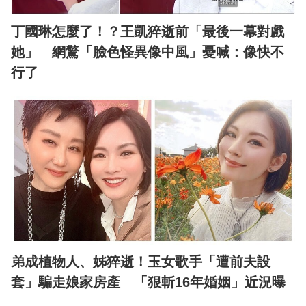
丁國琳怎麼了！？王凱猝逝前「最後一幕對戲
她」 網驚「臉色怪異像中風」憂喊：像快不
行了
弟成植物人、姊猝逝！玉女歌手「遭前夫設
套」騙走娘家房產 「狠斬16年婚姻」近況曝