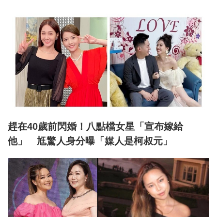
趕在40歲前閃婚！八點檔女星「宣布嫁給
他」 尪驚人身分曝「媒人是柯叔元」