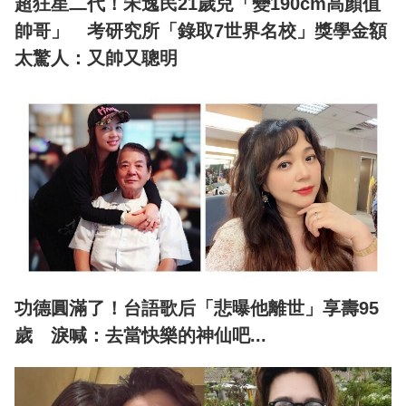
超狂星二代！宋逸民21歲兒「變190cm高顏值
帥哥」 考研究所「錄取7世界名校」獎學金額
太驚人：又帥又聰明
功德圓滿了！台語歌后「悲曝他離世」享壽95
歲 淚喊：去當快樂的神仙吧...