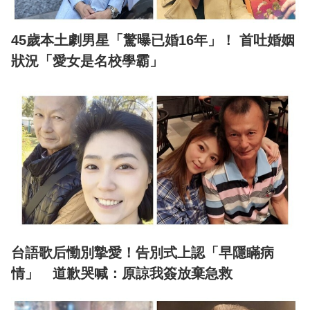
45歲本土劇男星「驚曝已婚16年」！ 首吐婚姻
狀況「愛女是名校學霸」
台語歌后慟別摯愛！告別式上認「早隱瞞病
情」 道歉哭喊：原諒我簽放棄急救