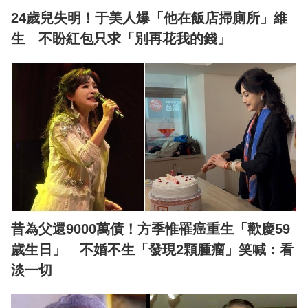
24歲兒失明！于美人爆「他在飯店掃廁所」維
生 不盼紅包只求「別再花我的錢」
昔為父還9000萬債！方季惟罹癌重生「歡慶59
歲生日」 不婚不生「發現2顆腫瘤」笑喊：看
淡一切