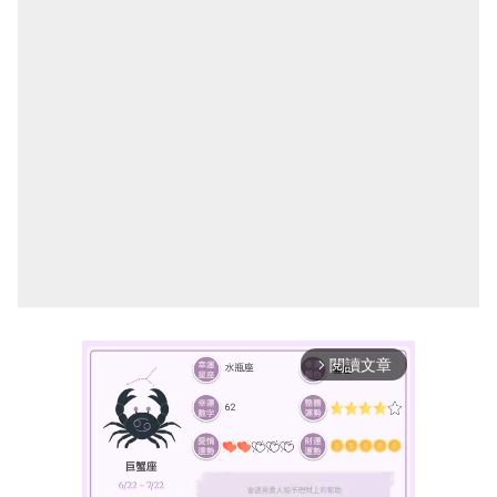
閱讀文章
arrow_forward_ios