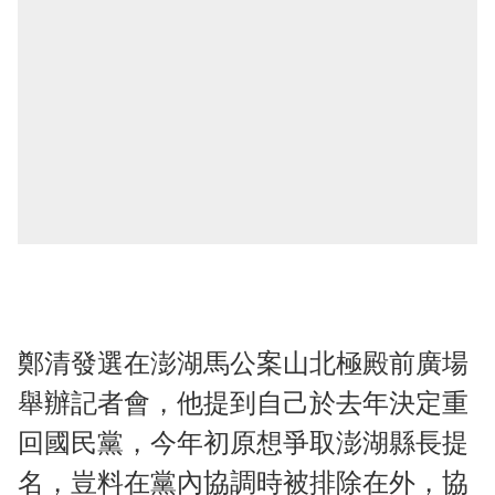
鄭清發選在澎湖馬公案山北極殿前廣場
舉辦記者會，他提到自己於去年決定重
回國民黨，今年初原想爭取澎湖縣長提
名，豈料在黨內協調時被排除在外，協