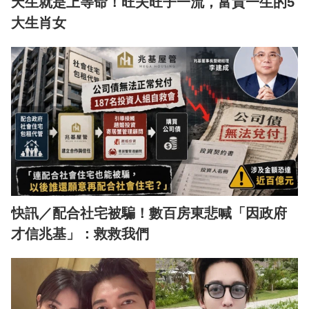
天生就是上等命！旺夫旺子一流，富貴一生的5
大生肖女
快訊／配合社宅被騙！數百房東悲喊「因政府
才信兆基」：救救我們