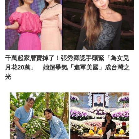
千萬起家厝賣掉了！張秀卿認手頭緊「為女兒
月花20萬」 她超爭氣「進軍美國」成台灣之
光