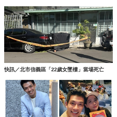
快訊／北市信義區「22歲女墜樓」當場死亡