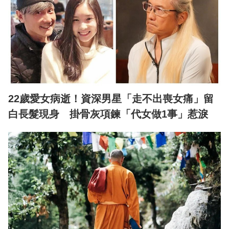
22歲愛女病逝！資深男星「走不出喪女痛」留
白長髮現身 掛骨灰項鍊「代女做1事」惹淚