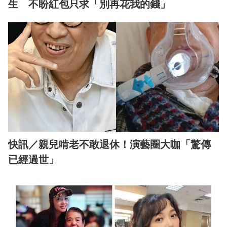
生 不盼紅包只求「別再花我的錢」
快訊／親兒啃老不敢退休！演藝圈大咖「驚傳
已經過世」