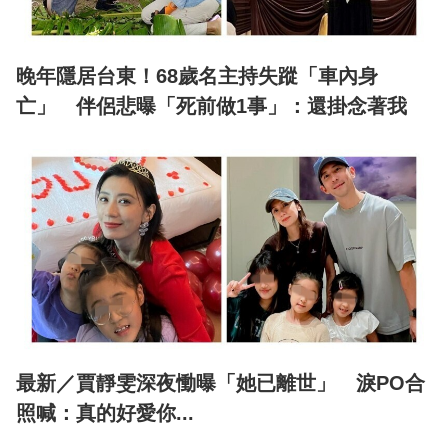
晚年隱居台東！68歲名主持失蹤「車內身
亡」 伴侶悲曝「死前做1事」：還掛念著我
最新／賈靜雯深夜慟曝「她已離世」 淚PO合
照喊：真的好愛你...