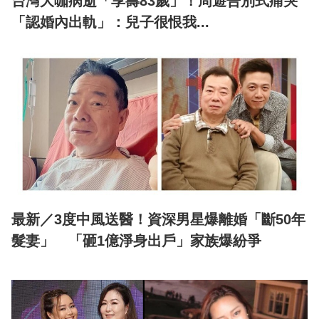
台灣大咖病逝「享壽83歲」！周遊告別式痛哭
「認婚內出軌」：兒子很恨我...
最新／3度中風送醫！資深男星爆離婚「斷50年
髮妻」 「砸1億淨身出戶」家族爆紛爭