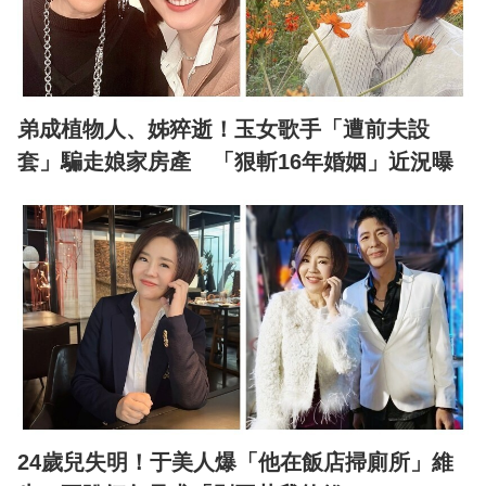
弟成植物人、姊猝逝！玉女歌手「遭前夫設
套」騙走娘家房產 「狠斬16年婚姻」近況曝
24歲兒失明！于美人爆「他在飯店掃廁所」維