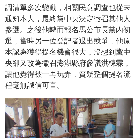
調清單多次變動，相關民意調查也從未
通知本人，最終黨中央決定徵召其他人
參選。之後他轉而報名馬公市長黨內初
選，當時另一位登記者退出競爭，他原
本認為獲得提名機會很大，沒想到黨中
央卻又改為徵召澎湖縣府參議洪棟霖，
讓他覺得被一再玩弄，質疑整個提名流
程毫無誠信可言。