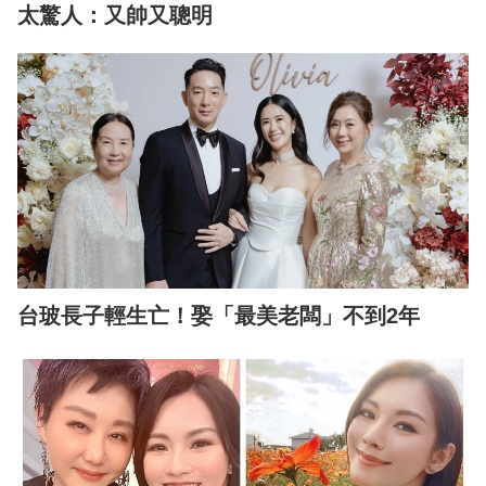
太驚人：又帥又聰明
台玻長子輕生亡！娶「最美老闆」不到2年