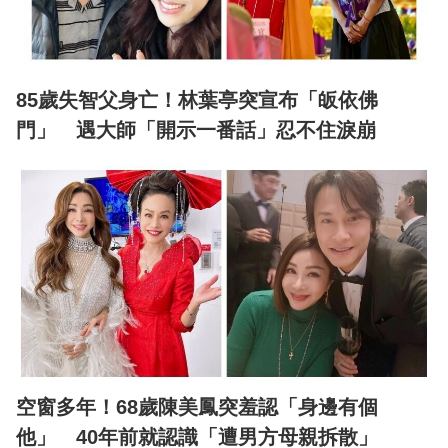
85歲失智父身亡！林葉亭突宣布「皈依佛
門」 遇大師「開示一番話」忍不住淚崩
空窗多年！68歲陳美鳳突羞認「身邊有個
他」 40年前就認識「遭男方母親拆散」