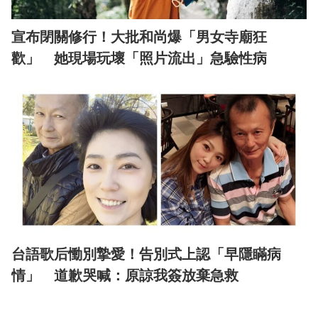
宣布閉關修行！大批和尚爆「男女寺廟狂
歡」 她現場玩壞「照片流出」急驗性病
台語歌后慟別摯愛！告別式上認「早隱瞞病
情」 道歉哭喊：原諒我簽放棄急救