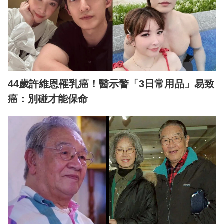
44歲許維恩罹乳癌！醫示警「3日常用品」易致
癌：別碰才能保命