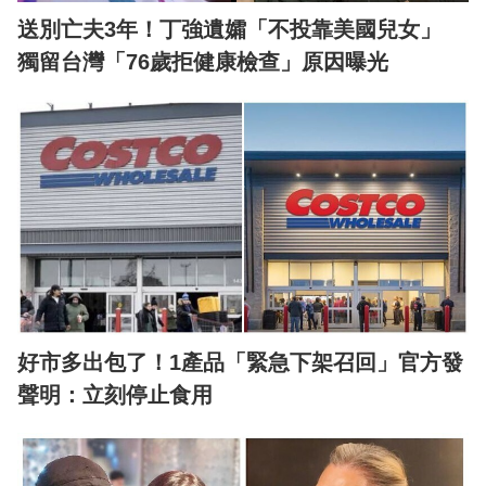
送別亡夫3年！丁強遺孀「不投靠美國兒女」
獨留台灣「76歲拒健康檢查」原因曝光
好市多出包了！1產品「緊急下架召回」官方發
聲明：立刻停止食用