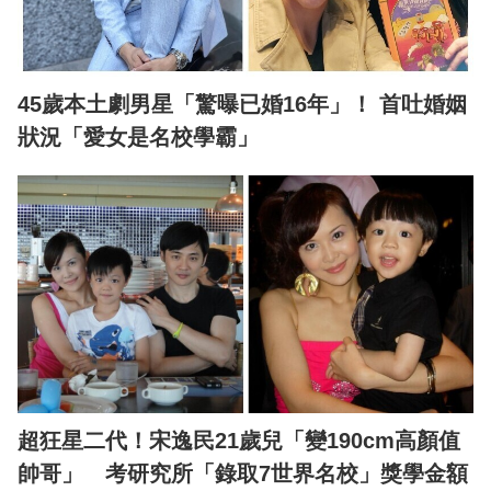
45歲本土劇男星「驚曝已婚16年」！ 首吐婚姻
狀況「愛女是名校學霸」
超狂星二代！宋逸民21歲兒「變190cm高顏值
帥哥」 考研究所「錄取7世界名校」獎學金額