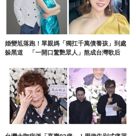
婚變尪落跑！單親媽「獨扛千萬債養孩」到處
躲黑道 「一開口驚艷眾人」熬成台灣歌后