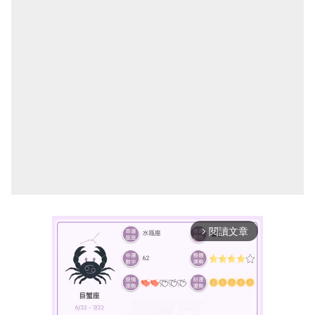
閱讀文章
arrow_forward_ios