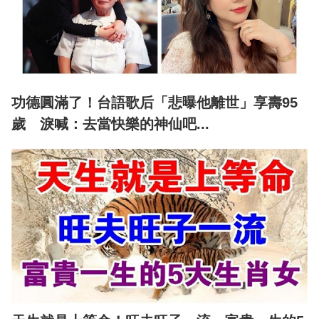
功德圓滿了！台語歌后「悲曝他離世」享壽95
歲 淚喊：去當快樂的神仙吧...