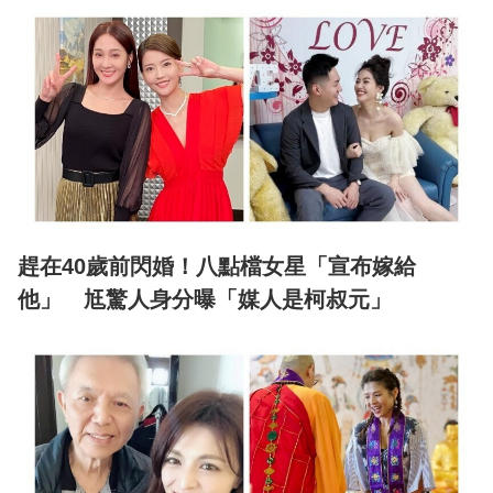
趕在40歲前閃婚！八點檔女星「宣布嫁給
他」 尪驚人身分曝「媒人是柯叔元」