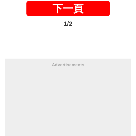
下一頁
1/2
Advertisements