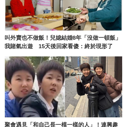
叫外賣也不做飯！兒媳結婚8年「沒做一頓飯」
我賭氣出遊 15天後回家看傻：終於現形了
聚會遇見「和自己長一模一樣的人」！連興趣