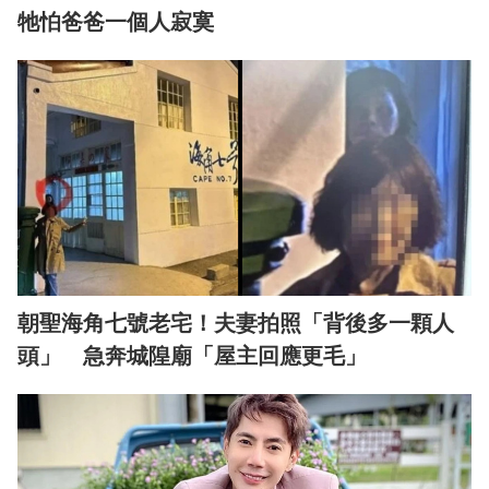
牠怕爸爸一個人寂寞
朝聖海角七號老宅！夫妻拍照「背後多一顆人
頭」 急奔城隍廟「屋主回應更毛」