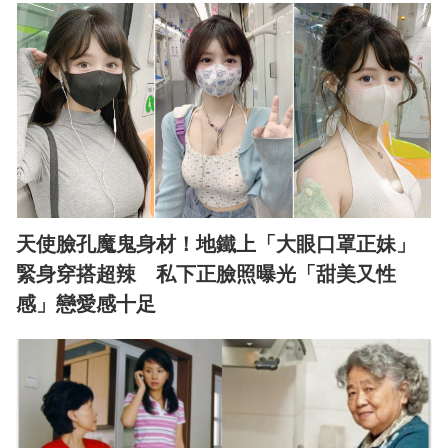
天使臉孔魔鬼身材！地鐵上「大眼口罩正妹」
緊身穿搭超辣 私下正臉照曝光「甜美又性
感」戀愛感十足