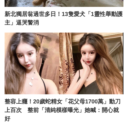
新北獨居翁過世多日！13隻愛犬「1靈性舉動護
主」逼哭警消
整容上癮！20歲蛇精女「花父母1700萬」動刀
上百次 整前「清純模樣曝光」她喊：開心就
好