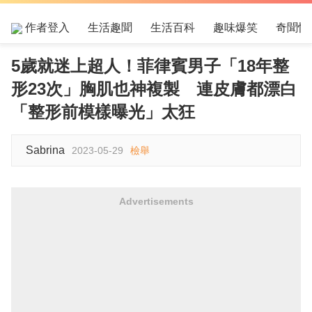
作者登入
生活趣聞
生活百科
趣味爆笑
奇聞怪
5歲就迷上超人！菲律賓男子「18年整
形23次」胸肌也神複製 連皮膚都漂白
「整形前模樣曝光」太狂
Sabrina
2023-05-29
檢舉
Advertisements