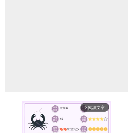
閱讀文章
arrow_forward_ios