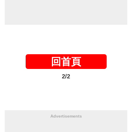
回首頁
2/2
Advertisements