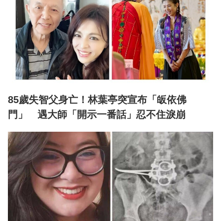
85歲失智父身亡！林葉亭突宣布「皈依佛
門」 遇大師「開示一番話」忍不住淚崩