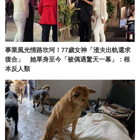
事業風光情路坎坷！77歲女神「渣夫出軌還求
復合」 她單身至今「被偶遇驚天一幕」：根
本反人類