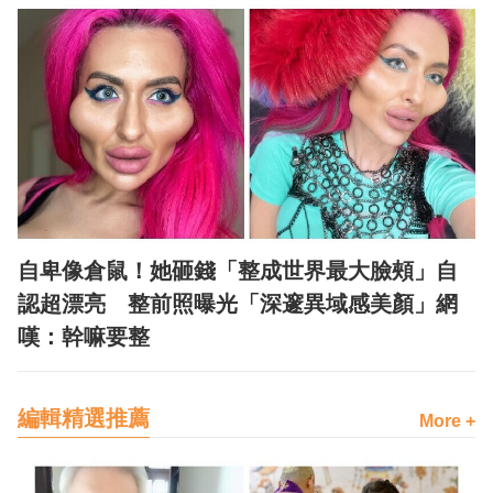
自卑像倉鼠！她砸錢「整成世界最大臉頰」自
認超漂亮 整前照曝光「深邃異域感美顏」網
嘆：幹嘛要整
編輯精選推薦
More +