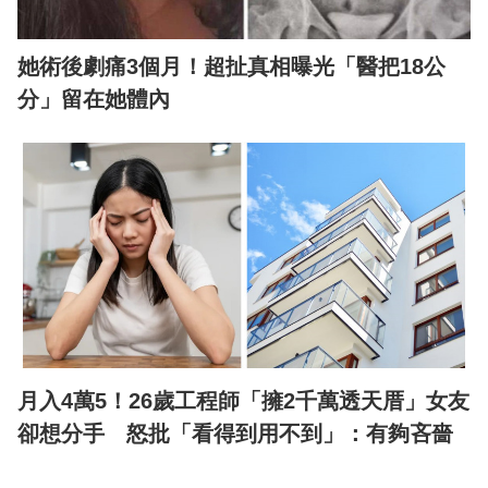
她術後劇痛3個月！超扯真相曝光「醫把18公
分」留在她體內
月入4萬5！26歲工程師「擁2千萬透天厝」女友
卻想分手 怒批「看得到用不到」：有夠吝嗇