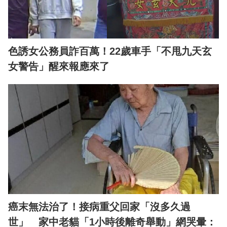
色誘女公務員詐百萬！22歲車手「不甩九天玄
女警告」醒來報應來了
癌末無法治了！接病重父回家「沒多久過
世」 家中老貓「1小時後離奇舉動」網哭暈：