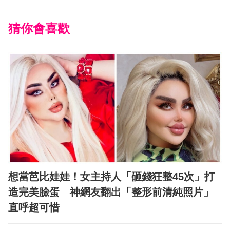
猜你會喜歡
想當芭比娃娃！女主持人「砸錢狂整45次」打
造完美臉蛋 神網友翻出「整形前清純照片」
直呼超可惜