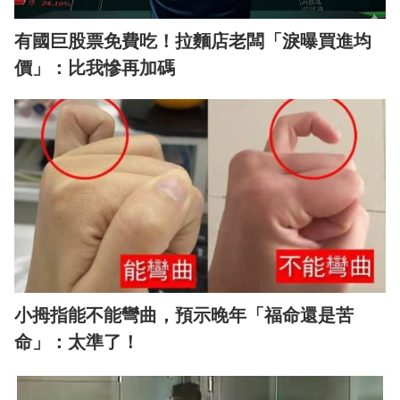
有國巨股票免費吃！拉麵店老闆「淚曝買進均
價」：比我慘再加碼
小拇指能不能彎曲，預示晚年「福命還是苦
命」：太準了！