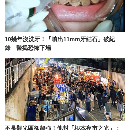
10幾年沒洗牙！「噴出11mm牙結石」破紀
錄 醫揭恐怖下場
不是觀光區卻超強！他封「根本夜市之光」：