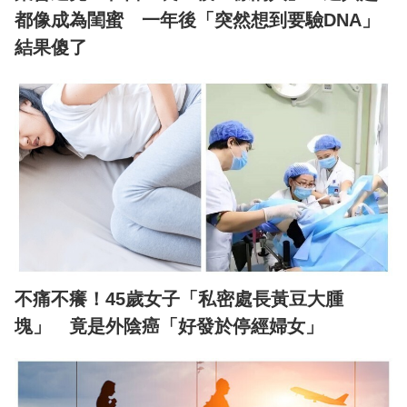
都像成為閨蜜 一年後「突然想到要驗DNA」
結果傻了
不痛不癢！45歲女子「私密處長黃豆大腫
塊」 竟是外陰癌「好發於停經婦女」