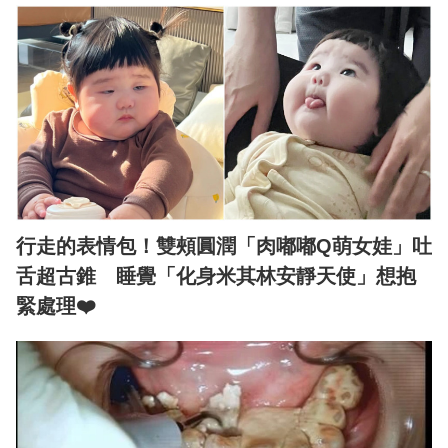
行走的表情包！雙頰圓潤「肉嘟嘟Q萌女娃」吐
舌超古錐 睡覺「化身米其林安靜天使」想抱
緊處理❤️