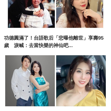
功德圓滿了！台語歌后「悲曝他離世」享壽95
歲 淚喊：去當快樂的神仙吧...