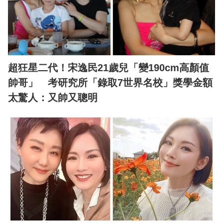
超狂星二代！宋逸民21歲兒「變190cm高顏值
帥哥」 考研究所「錄取7世界名校」獎學金額
太驚人：又帥又聰明