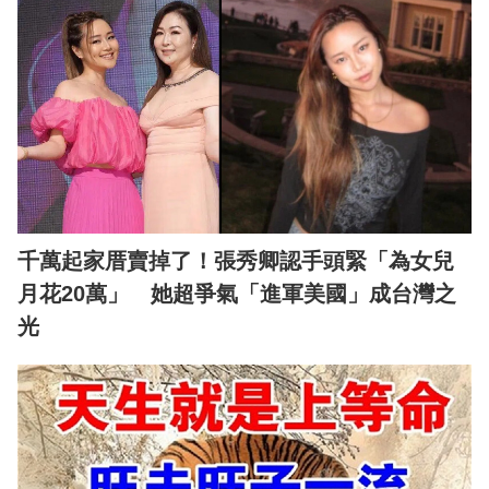
千萬起家厝賣掉了！張秀卿認手頭緊「為女兒
月花20萬」 她超爭氣「進軍美國」成台灣之
光