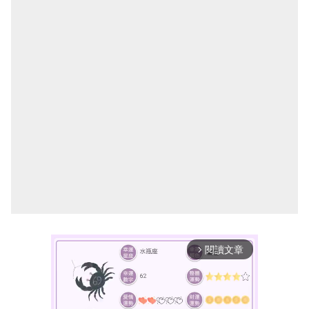
閱讀文章
arrow_forward_ios