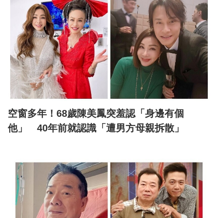
空窗多年！68歲陳美鳳突羞認「身邊有個
他」 40年前就認識「遭男方母親拆散」