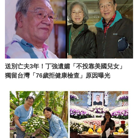
送別亡夫3年！丁強遺孀「不投靠美國兒女」
獨留台灣「76歲拒健康檢查」原因曝光