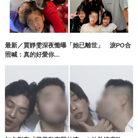
最新／賈靜雯深夜慟曝「她已離世」 淚PO合
照喊：真的好愛你...