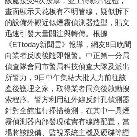
該處接受4次按摩，並上傳影片佐證，
畫面顯示天花板有不明管線，疑似拆下
的設備外觀近似煙霧偵測器造型，貼文
迅速引發大量關注與轉傳。根據
《ETtoday新聞雲》報導，網友8日晚間
向業者反映後隨即報警。中正第一分局
偵查隊會同市警局科技偵查大隊及派出
所警力，9日中午集結大批人力前往該
產後護理之家，取得業者同意後啟動搜
索程序。警方利用紅外線反針孔偵測器
針對全館進行掃描檢測，在其中一具煙
霧偵測器內部發現確實有線路配置，當
場將該設備、監視系統主機及硬碟等證