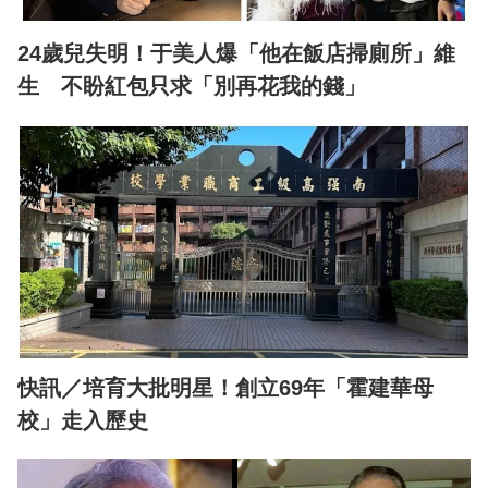
24歲兒失明！于美人爆「他在飯店掃廁所」維
生 不盼紅包只求「別再花我的錢」
快訊／培育大批明星！創立69年「霍建華母
校」走入歷史