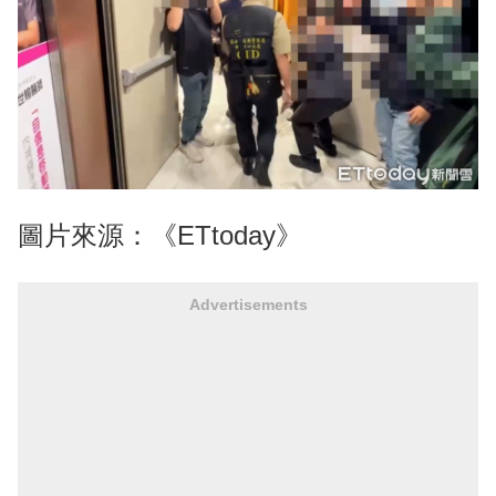
圖片來源：《ETtoday》
Advertisements