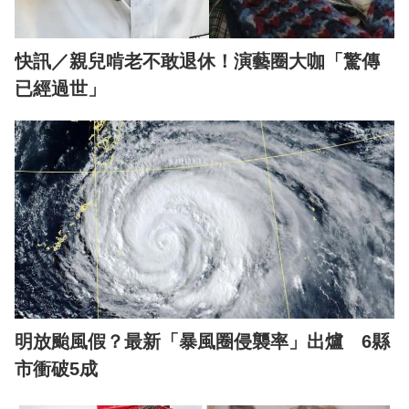
快訊／親兒啃老不敢退休！演藝圈大咖「驚傳
已經過世」
明放颱風假？最新「暴風圈侵襲率」出爐 6縣
市衝破5成