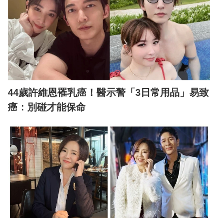
44歲許維恩罹乳癌！醫示警「3日常用品」易致
癌：別碰才能保命