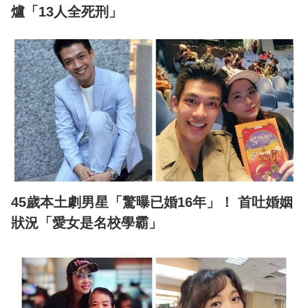
爐「13人全死刑」
45歲本土劇男星「驚曝已婚16年」！ 首吐婚姻
狀況「愛女是名校學霸」