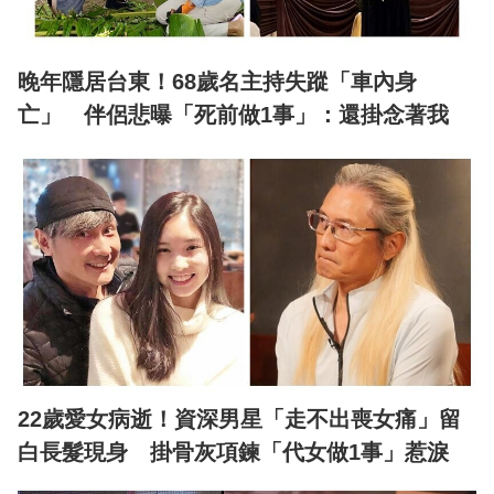
晚年隱居台東！68歲名主持失蹤「車內身
亡」 伴侶悲曝「死前做1事」：還掛念著我
22歲愛女病逝！資深男星「走不出喪女痛」留
白長髮現身 掛骨灰項鍊「代女做1事」惹淚