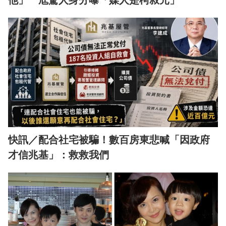
他」 尪驚人身分曝「媒人是柯叔元」
快訊／配合社宅被騙！數百房東悲喊「因政府
才信兆基」：救救我們