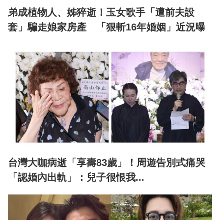
弟成植物人、姊猝逝！玉女歌手「遭前夫設
套」騙走娘家房產 「狠斬16年婚姻」近況曝
台灣大咖病逝「享壽83歲」！周遊告別式痛哭
「認婚內出軌」：兒子很恨我...