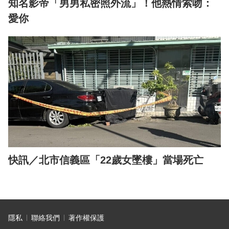
知名影帝「男男私密照外流」！他熱情索吻：
愛你
快訊／北市信義區「22歲女墜樓」當場死亡
隱私
聯絡我們
著作權保護