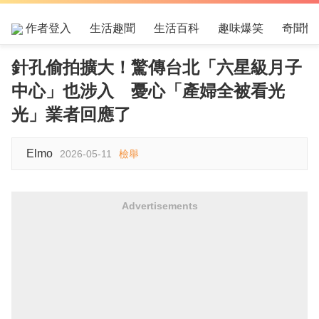
作者登入
生活趣聞
生活百科
趣味爆笑
奇聞怪
針孔偷拍擴大！驚傳台北「六星級月子
中心」也涉入 憂心「產婦全被看光
光」業者回應了
Elmo
2026-05-11
檢舉
Advertisements