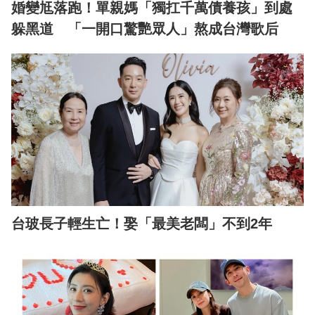
婚變尪落跑！單親媽「獨扛千萬債養孩」到處
躲黑道 「一開口驚艷眾人」熬成台灣歌后
台玻長子輕生亡！娶「最美老闆」不到2年