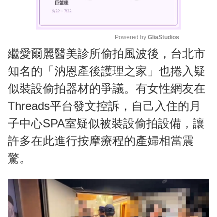
Powered by 
GliaStudios
繼愛爾麗醫美診所偷拍風波後，台北市
M
u
知名的「汭恩產後護理之家」也捲入疑
t
似裝設偷拍器材的爭議。有女性網友在
e
Threads平台發文控訴，自己入住的月
子中心SPA室疑似被裝設偷拍設備，讓
許多在此進行按摩療程的產婦相當震
驚。