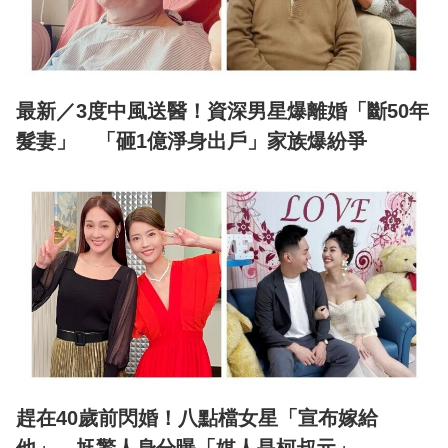
最新／3度中風送醫！資深男星爆離婚「斷50年
髮妻」 「砸1億淨身出戶」家族爆紛爭
趕在40歲前閃婚！八點檔女星「宣布嫁給