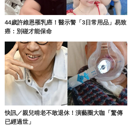
44歲許維恩罹乳癌！醫示警「3日常用品」易致
癌：別碰才能保命
快訊／親兒啃老不敢退休！演藝圈大咖「驚傳
已經過世」