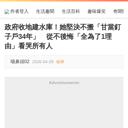
作者登入
生活趣聞
生活百科
趣味爆笑
奇聞怪
政府收地建水庫！她堅決不搬「甘當釘
子戶34年」 從不後悔「全為了1理
由」看哭所有人
喵鼻頭02
2026-04-29
檢舉
Advertisements