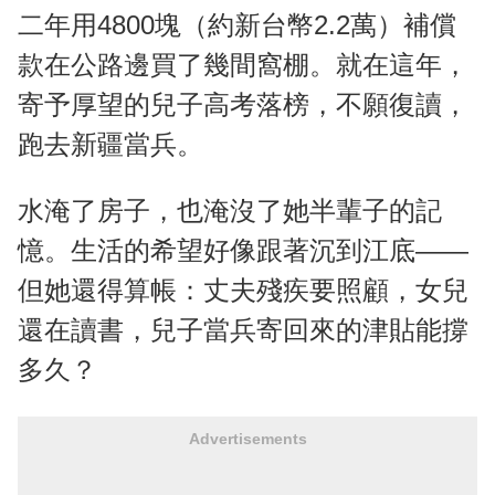
二年用4800塊（約新台幣2.2萬）補償
款在公路邊買了幾間窩棚。就在這年，
寄予厚望的兒子高考落榜，不願復讀，
跑去新疆當兵。
水淹了房子，也淹沒了她半輩子的記
憶。生活的希望好像跟著沉到江底——
但她還得算帳：丈夫殘疾要照顧，女兒
還在讀書，兒子當兵寄回來的津貼能撐
多久？
Advertisements