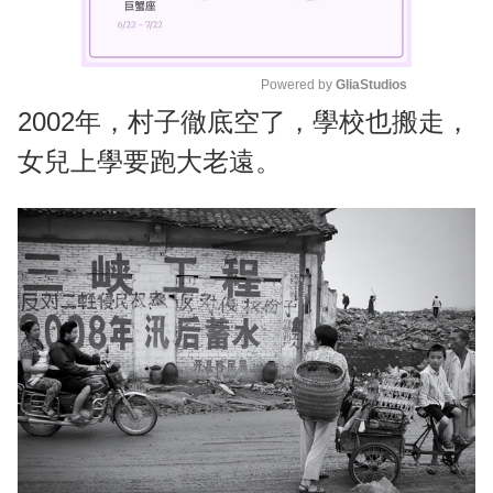
Powered by 
GliaStudios
2002年，村子徹底空了，學校也搬走，
M
u
女兒上學要跑大老遠。
t
e