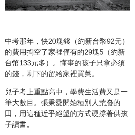
中考那年，快20塊錢（約新台幣92元）
的費用掏空了家裡僅有的29塊5（約新
台幣133元多）。懂事的孩子只拿必須
的錢，剩下的留給家裡買菜。
兒子考上重點高中，學費生活費又是一
筆大數目。張秉愛開始種別人荒廢的
田，用這種近乎絕望的方式硬撐著供孩
子讀書。