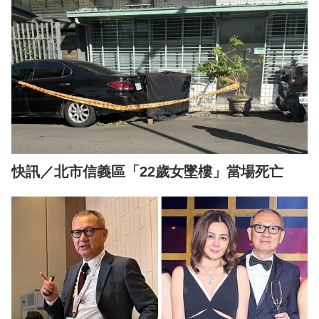
快訊／北市信義區「22歲女墜樓」當場死亡