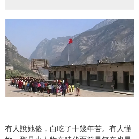
有人說她傻，白吃了十幾年苦。有人懂