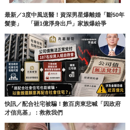
最新／3度中風送醫！資深男星爆離婚「斷50年
髮妻」 「砸1億淨身出戶」家族爆紛爭
快訊／配合社宅被騙！數百房東悲喊「因政府
才信兆基」：救救我們