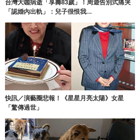
台灣大咖病逝「享壽83歲」！周遊告別式痛哭
「認婚內出軌」：兒子很恨我...
快訊／演藝圈悲報！《星星月亮太陽》女星
「驚傳過世」