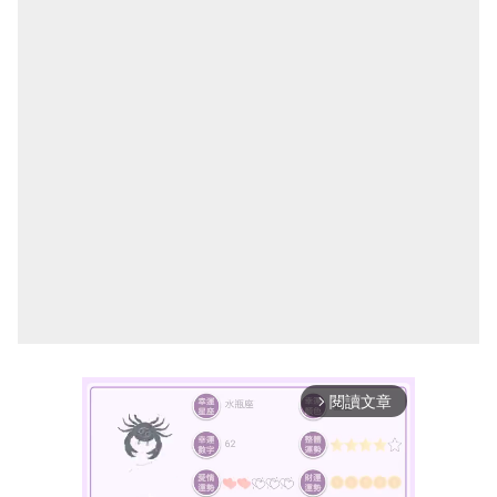
閱讀文章
arrow_forward_ios