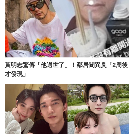
黃明志驚傳「他過世了」！鄰居聞異臭「2周後
才發現」