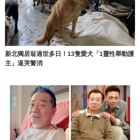
新北獨居翁過世多日！13隻愛犬「1靈性舉動護
主」逼哭警消