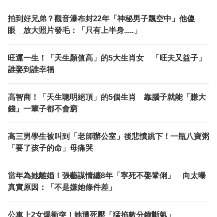
拍到好兄弟？觀音瀑布封22年「神秘男子飄空中」他傻
眼 放大照片發毛：「只有上半身.....」
旺運一生！「天生顏值高」的5大生肖女 「旺夫又益子」
誰娶到誰幸福
高智商！「天生聰明絕頂」的5個生肖 靠腦子就能「賺大
錢」一輩子都不會窮
高三男學生被叫到「老師辦公室」後悲憤跳下！一瓶八寶粥
「要了孩子的命」母痛哭
當年為她離婚！張藝謀情纏8年「寧死不娶鞏俐」 向太曝
真實原因：「不是嫌她條件差」
公車上2女爆衝突！她遭死壓「猛掐數分鐘斷氣」