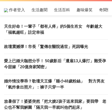
作者登入
生活趣聞
生活百科
趣味爆笑
奇聞怪
天生好命！一輩子「都有人疼」的5個生肖女 年齡越大
「福氣越旺」註定幸福
政壇震撼彈！市長「驚傳在醫院過世」死因曝光
愛上已婚大咖想分手！ 50歲影后「遭雇13人爆打」難受孕
今甜嫁「20億身家閨密」
婚外情沒學乖？歌壇天王爆「睡小48歲粉絲」 對方男友
「氣炸拿出照片」：褲子只穿一半
放暑假了！婆婆突然「把大嫂2孩子送來我家」要我帶 老
公也不幫我解圍「隔天我一早就叫他們起床」