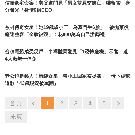
信義豪宅命案！老父進門見「男女雙屍交纏亡」嚇報警 身
分曝光「身價9億CEO」
被封傳奇女星！她19歲成小三「為豪門生6胎」 被拋棄後
癡迷整容「全臉被毀」：花800萬為自己辦葬禮
台積電恐成受災戶！半導體業驚見「1恐怖危機」示警：這
4大廠無一倖免
老公也是藝人！清純女星「帶小王回家被捉姦」 母下跪幫
道歉「43歲現況被罵翻」
首頁
1
2
3
4
5
末頁