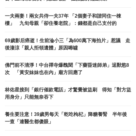
一夫兩妻！兩女共侍一夫37年 「2個妻子和諧同住一棟
樓」 九旬母親「卻住養老院」：錢都是自己支付的
69歲影后癌逝！生前淪小三「為600萬下海拍片」惹議 走
後淒涼「親人拒領遺體」原因唏噓
佛門前不清淨！中台禪寺爆醜聞「下藥昏迷師弟」逞獸慾8
次 「黃安妹妹也在內」廟方回應了
林佑星接到「銀行催款電話」才驚覺被盜刷 得知「對方盜
用身分」只能無奈吞下
養生要注意！39歲男每天「乾吃枸杞」降糖養腎 半年後
一查「連醫生都傻眼」