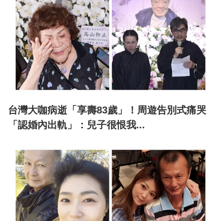
台灣大咖病逝「享壽83歲」！周遊告別式痛哭
「認婚內出軌」：兒子很恨我...