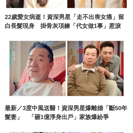
22歲愛女病逝！資深男星「走不出喪女痛」留
白長髮現身 掛骨灰項鍊「代女做1事」惹淚
最新／3度中風送醫！資深男星爆離婚「斷50年
髮妻」 「砸1億淨身出戶」家族爆紛爭