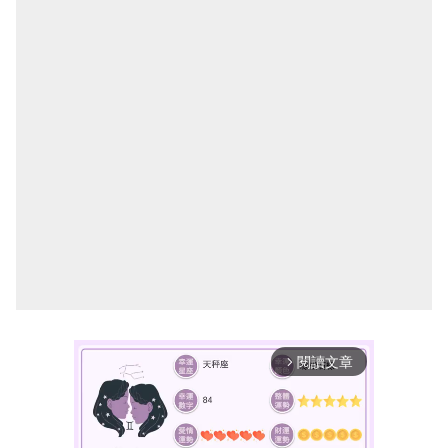
閱讀文章
arrow_forward_ios