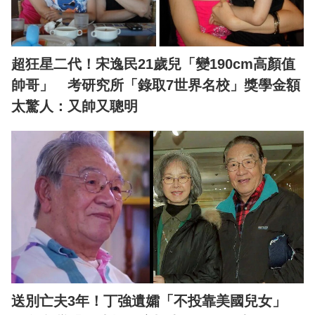
超狂星二代！宋逸民21歲兒「變190cm高顏值
帥哥」 考研究所「錄取7世界名校」獎學金額
太驚人：又帥又聰明
送別亡夫3年！丁強遺孀「不投靠美國兒女」