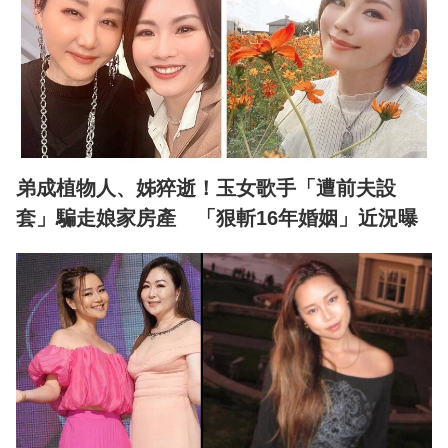
弟成植物人、姊猝逝！玉女歌手「遭前夫設
套」騙走娘家房產 「狠斬16年婚姻」近況曝