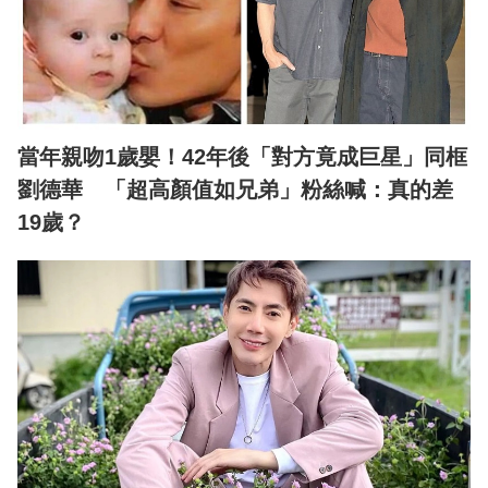
當年親吻1歲嬰！42年後「對方竟成巨星」同框
劉德華 「超高顏值如兄弟」粉絲喊：真的差
19歲？