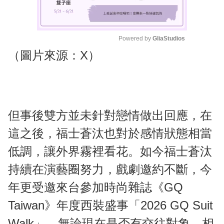
Powered by 
GliaStudios
（圖片來源：X）
M
u
t
e
但事後雙方並未針對戀情做出回應，在
這之後，福士蒼汰也對於感情狀態相當
低調，讓外界霧裡看花。如今福士蒼汰
持續在演藝圈努力，戲劇邀約不斷，今
年更受邀來台參加時尚雜誌《GQ
Taiwan》年度西裝盛事「2026 GQ Suit
Walk」，無論現在是否有交往對象，相