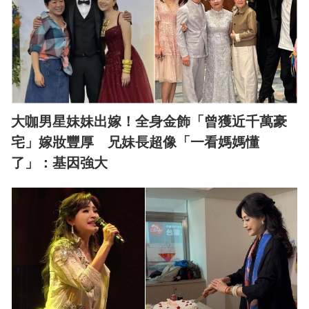
大咖男星妹妹出嫁！全身金飾「曾獲近千萬豪
宅」嫁妝豐厚 兄妹長超像「一看媽媽懂
了」：基因強大