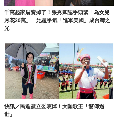
千萬起家厝賣掉了！張秀卿認手頭緊「為女兒
月花20萬」 她超爭氣「進軍美國」成台灣之
光
快訊／民進黨立委哀悼！大咖歌王「驚傳過
世」