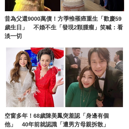
昔為父還9000萬債！方季惟罹癌重生「歡慶59
歲生日」 不婚不生「發現2顆腫瘤」笑喊：看
淡一切
空窗多年！68歲陳美鳳突羞認「身邊有個
他」 40年前就認識「遭男方母親拆散」