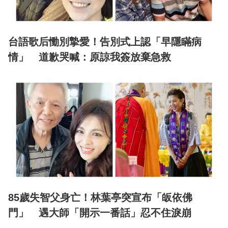
台語歌后慟別摯愛！告別式上認「早隱瞞病
情」 道歉哭喊：原諒我簽放棄急救
85歲失智父身亡！林葉亭突宣布「皈依佛
門」 遇大師「開示一番話」忍不住淚崩