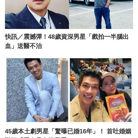
快訊／震撼彈！48歲資深男星「戲拍一半腦出
血」送醫不治
45歲本土劇男星「驚曝已婚16年」！ 首吐婚姻