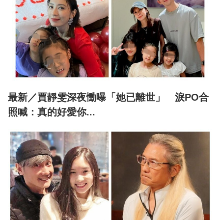
最新／賈靜雯深夜慟曝「她已離世」 淚PO合
照喊：真的好愛你...