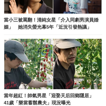
當小三被罵翻！清純女星「介入同劇男演員婚
姻」 她消失螢光幕5年「近況引發熱議」
當年超紅！帥氣男星「迎娶天后回鄉隱居」
41歲「樂當蓄鬍農夫」現況曝光