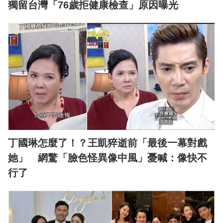
獨留台灣「76歲拒健康檢查」原因曝光
丁國琳怎麼了！？王凱猝逝前「最後一幕對戲
她」 網驚「臉色怪異像中風」憂喊：像快不
行了