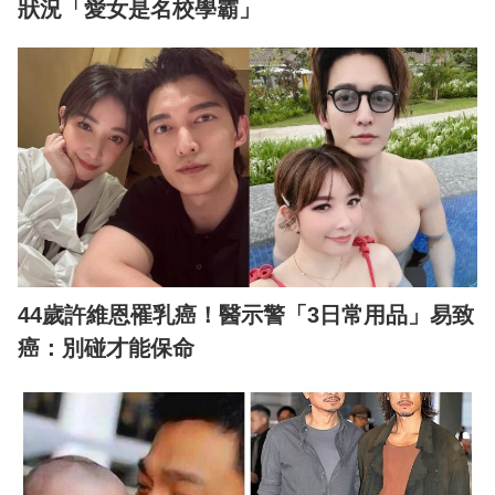
狀況「愛女是名校學霸」
44歲許維恩罹乳癌！醫示警「3日常用品」易致
癌：別碰才能保命