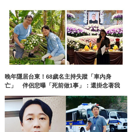
晚年隱居台東！68歲名主持失蹤「車內身
亡」 伴侶悲曝「死前做1事」：還掛念著我