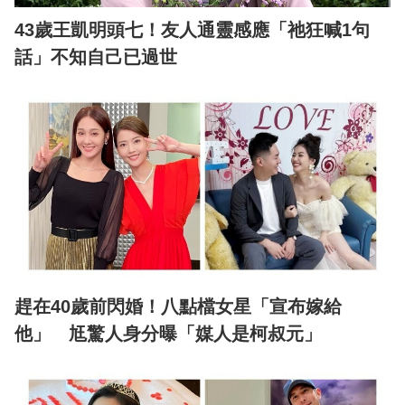
43歲王凱明頭七！友人通靈感應「祂狂喊1句
話」不知自己已過世
趕在40歲前閃婚！八點檔女星「宣布嫁給
他」 尪驚人身分曝「媒人是柯叔元」