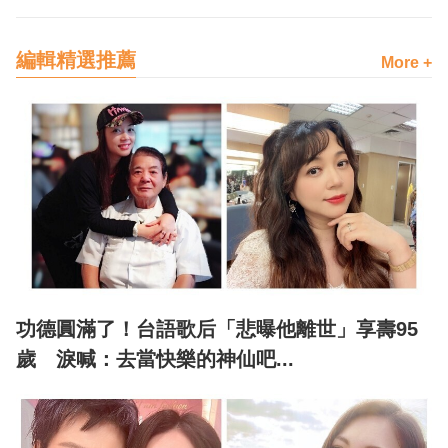
編輯精選推薦
More +
功德圓滿了！台語歌后「悲曝他離世」享壽95
歲 淚喊：去當快樂的神仙吧...