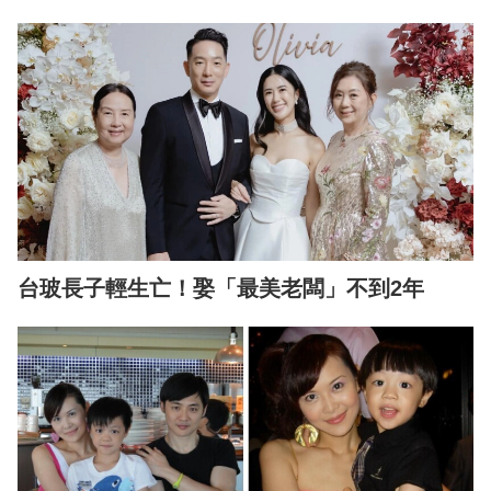
台玻長子輕生亡！娶「最美老闆」不到2年